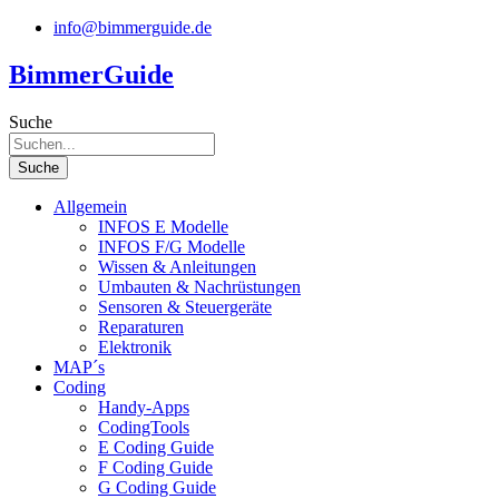
Zum
info@bimmerguide.de
Inhalt
springen
BimmerGuide
Suche
Suche
Allgemein
INFOS E Modelle
INFOS F/G Modelle
Wissen & Anleitungen
Umbauten & Nachrüstungen
Sensoren & Steuergeräte
Reparaturen
Elektronik
MAP´s
Coding
Handy-Apps
CodingTools
E Coding Guide
F Coding Guide
G Coding Guide