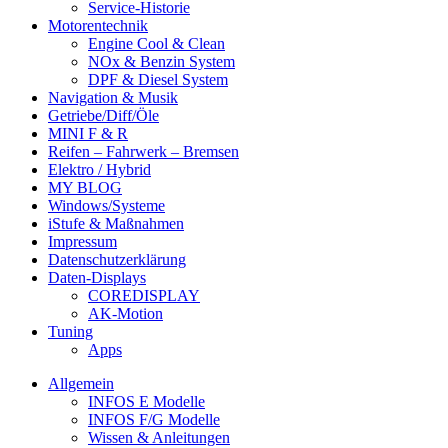
Service-Historie
Motorentechnik
Engine Cool & Clean
NOx & Benzin System
DPF & Diesel System
Navigation & Musik
Getriebe/Diff/Öle
MINI F & R
Reifen – Fahrwerk – Bremsen
Elektro / Hybrid
MY BLOG
Windows/Systeme
iStufe & Maßnahmen
Impressum
Datenschutzerklärung
Daten-Displays
COREDISPLAY
AK-Motion
Tuning
Apps
Allgemein
INFOS E Modelle
INFOS F/G Modelle
Wissen & Anleitungen