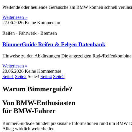
Pfeifende oder heulende Geräusche am BMW können schnell verunsi
Weiterlesen »
27.06.2026
Keine Kommentare
Reifen - Fahrwerk - Bremsen
BimmerGuide Reifen & Felgen Datenbank
Hinweise zu den Abkürzungen Die angezeigten Rad-/Reifenkombinati
Weiterlesen »
20.06.2026
Keine Kommentare
Seite
1
Seite
2
Seite
3
Seite
4
Seite
5
Warum Bimmerguide?
Von BMW-Enthusiasten
für BMW-Fahrer
BimmerGuide.de bündelt praxisnahe Informationen rund um BMW-Diagn
Alltag wirklich weiterhelfen.