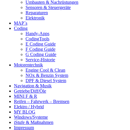
Umbauten & Nachrüstungen
Sensoren & Steuergeräte
Reparaturen
Elektronik
MAP´s
Coding
Handy-Apps
CodingTools
E Coding Guide
F Coding Guide
G Coding Guide
Service-Historie
Motorentechnik
Engine Cool & Clean
NOx & Benzin System
DPF & Diesel System
Navigation & Musik
Getriebe/Diff/Öle
MINI F & R
Reifen – Fahrwerk – Bremsen
Elektro / Hybrid
MY BLOG
Windows/Systeme
iStufe & Maßnahmen
Impressum