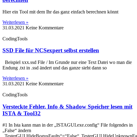
Hier ein Tool mit dem Ihr das ganz einfach berechnen könnt
Weiterlesen »
31.03.2021
Keine Kommentare
CodingTools
SSD File für NCSexpert selbst erstellen
Beispiel xxx.ssd File / Im Grunde nur eine Text Datei wo man die
Endung .txt in .ssd ändert und das ganze sieht dann so
Weiterlesen »
31.03.2021
Keine Kommentare
CodingTools
Versteckte Fehler, Info & Shadow Speicher lesen mit
ISTA & Tool32
#1 In Ista kann man in der „ISTAGUI.exe.config“ File folgendes in
„False“ ändern
„TesterGUI.HideBogusFaults“=“False“„TesterGUI.HideUnknownFau