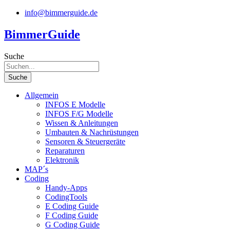
Zum
info@bimmerguide.de
Inhalt
springen
BimmerGuide
Suche
Suche
Allgemein
INFOS E Modelle
INFOS F/G Modelle
Wissen & Anleitungen
Umbauten & Nachrüstungen
Sensoren & Steuergeräte
Reparaturen
Elektronik
MAP´s
Coding
Handy-Apps
CodingTools
E Coding Guide
F Coding Guide
G Coding Guide