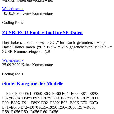
wirklich weiter entwickelt wird,
Weiterlesen »
10.10.2020
Keine Kommentare
CodingTools
ZUSB: ECU Finder Tool für SP-Daten
Hier habe ich ein „tolles TOOL“ für Euch gefunden: 1 = Sp-
Daten Ordner laden (zB.: E89)2 = VIN gegenchecken, Ja/Nein3 =
ZUSB Nummer eingeben (zB.:
Weiterlesen »
25.09.2020
Keine Kommentare
CodingTools
iStufe: Kategorie der Modelle
E60=E060 E61=E060 E63=E060 E64=E060 E81=E89X
E82=E89X E84=E89X E87=E89X E88=E89X E89=E89X
E90=E89X E91=E89X E92=E89X E93=E89X E70=E070
E71=E070 E72=E070 R55=R056 R56=R056 R57=R056
R58=R056 R59=R056 R60=R056