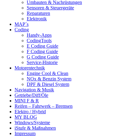
Umbauten & Nachrüstungen
Sensoren & Steuergeräte
Reparaturen
Elektronik
MAP´s
Coding
Handy-Apps
CodingTools
E Coding Guide
F Coding Guide
G Coding Guide
Service-Historie
Motorentechnik
Engine Cool & Clean
NOx & Benzin System
DPF & Diesel System
Navigation & Musik
Getriebe/Diff/Öle
MINI F & R
Reifen – Fahrwerk – Bremsen
Elektro / Hybrid
MY BLOG
Windows/Systeme
iStufe & Maßnahmen
Impressum