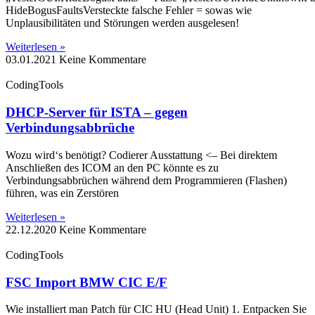
HideBogusFaultsVersteckte falsche Fehler = sowas wie
Unplausibilitäten und Störungen werden ausgelesen!
Weiterlesen »
03.01.2021
Keine Kommentare
CodingTools
DHCP-Server für ISTA – gegen
Verbindungsabbrüche
Wozu wird‘s benötigt? Codierer Ausstattung <– Bei direktem
Anschließen des ICOM an den PC könnte es zu
Verbindungsabbrüchen während dem Programmieren (Flashen)
führen, was ein Zerstören
Weiterlesen »
22.12.2020
Keine Kommentare
CodingTools
FSC Import BMW CIC E/F
Wie installiert man Patch für CIC HU (Head Unit) 1. Entpacken Sie