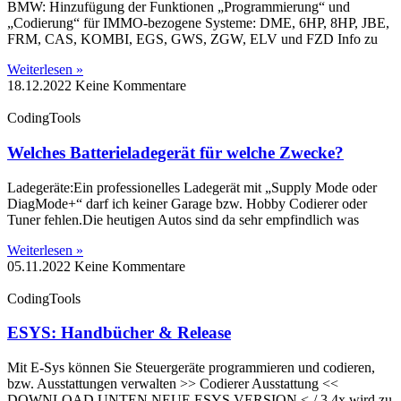
BMW: Hinzufügung der Funktionen „Programmierung“ und
„Codierung“ für IMMO-bezogene Systeme: DME, 6HP, 8HP, JBE,
FRM, CAS, KOMBI, EGS, GWS, ZGW, ELV und FZD Info zu
Weiterlesen »
18.12.2022
Keine Kommentare
CodingTools
Welches Batterieladegerät für welche Zwecke?
Ladegeräte:Ein professionelles Ladegerät mit „Supply Mode oder
DiagMode+“ darf ich keiner Garage bzw. Hobby Codierer oder
Tuner fehlen.Die heutigen Autos sind da sehr empfindlich was
Weiterlesen »
05.11.2022
Keine Kommentare
CodingTools
ESYS: Handbücher & Release
Mit E-Sys können Sie Steuergeräte programmieren und codieren,
bzw. Ausstattungen verwalten >> Codierer Ausstattung <<
DOWNLOAD UNTEN NEUE ESYS VERSION <-/ 3.4x wird zu