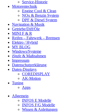
Service-Historie
Motorentechnik
Engine Cool & Clean
NOx & Benzin System
DPF & Diesel System
Navigation & Musik
Getriebe/Diff/Öle
MINI F & R
Reifen – Fahrwerk – Bremsen
Elektro / Hybrid
MY BLOG
Windows/Systeme
iStufe & Maßnahmen
Impressum
Datenschutzerklärung
Daten-Displays
COREDISPLAY
AK-Motion
Tuning
Apps
Allgemein
INFOS E Modelle
INFOS F/G Modelle
Wissen & Anleitungen