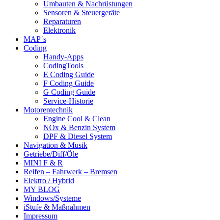
Umbauten & Nachrüstungen
Sensoren & Steuergeräte
Reparaturen
Elektronik
MAP´s
Coding
Handy-Apps
CodingTools
E Coding Guide
F Coding Guide
G Coding Guide
Service-Historie
Motorentechnik
Engine Cool & Clean
NOx & Benzin System
DPF & Diesel System
Navigation & Musik
Getriebe/Diff/Öle
MINI F & R
Reifen – Fahrwerk – Bremsen
Elektro / Hybrid
MY BLOG
Windows/Systeme
iStufe & Maßnahmen
Impressum