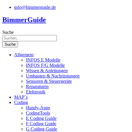
Zum
info@bimmerguide.de
Inhalt
springen
BimmerGuide
Suche
Suche
Allgemein
INFOS E Modelle
INFOS F/G Modelle
Wissen & Anleitungen
Umbauten & Nachrüstungen
Sensoren & Steuergeräte
Reparaturen
Elektronik
MAP´s
Coding
Handy-Apps
CodingTools
E Coding Guide
F Coding Guide
G Coding Guide