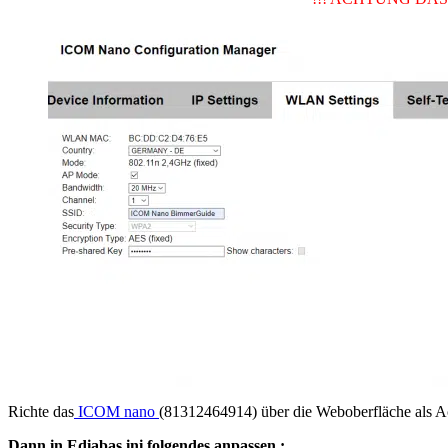
Richte das
ICOM nano
(81312464914) über die Weboberfläche als Ac
Dann in Ediabas.ini folgendes anpassen :