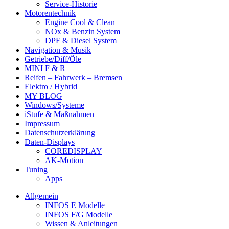
Service-Historie
Motorentechnik
Engine Cool & Clean
NOx & Benzin System
DPF & Diesel System
Navigation & Musik
Getriebe/Diff/Öle
MINI F & R
Reifen – Fahrwerk – Bremsen
Elektro / Hybrid
MY BLOG
Windows/Systeme
iStufe & Maßnahmen
Impressum
Datenschutzerklärung
Daten-Displays
COREDISPLAY
AK-Motion
Tuning
Apps
Allgemein
INFOS E Modelle
INFOS F/G Modelle
Wissen & Anleitungen