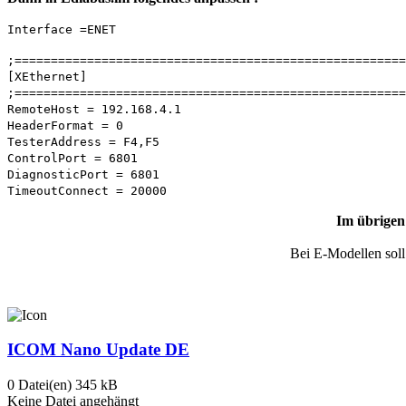
Interface =ENET
;======================================================
[XEthernet]
;======================================================
RemoteHost = 192.168.4.1
HeaderFormat = 0
TesterAddress = F4,F5
ControlPort = 6801
DiagnosticPort = 6801
TimeoutConnect = 20000
Im übrigen
Bei E-Modellen soll 
ICOM Nano Update DE
0 Datei(en)
345 kB
Keine Datei angehängt