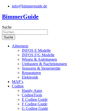
Zum
info@bimmerguide.de
Inhalt
springen
BimmerGuide
Suche
Suche
Allgemein
INFOS E Modelle
INFOS F/G Modelle
Wissen & Anleitungen
Umbauten & Nachrüstungen
Sensoren & Steuergeräte
Reparaturen
Elektronik
MAP´s
Coding
Handy-Apps
CodingTools
E Coding Guide
F Coding Guide
G Coding Guide