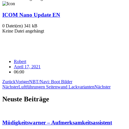
ICOM Nano Update EN
0 Datei(en)
341 kB
Keine Datei angehängt
Robert
April 17, 2021
06:00
Zurück
Voriger
NBT/Navi: Boot Bilder
Nächster
Luftführungen Seitenwand Lackvarianten
Nächster
Neuste Beiträge
Müdigkeitswarner – Aufmerksamkeitsassistent