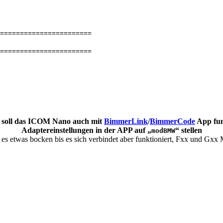
=======================
=======================
 soll das ICOM Nano auch mit
BimmerLink
/
BimmerCode
App fun
Adaptereinstellungen in der APP auf „
“ stellen
modBMW
es etwas bocken bis es sich verbindet aber funktioniert, Fxx und Gxx M