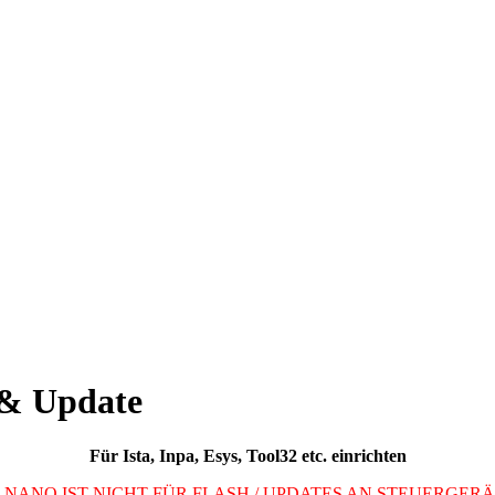
& Update
Für Ista, Inpa, Esys, Tool32 etc. einrichten
 NANO IST NICHT FÜR FLASH / UPDATES AN STEUERGERÄ