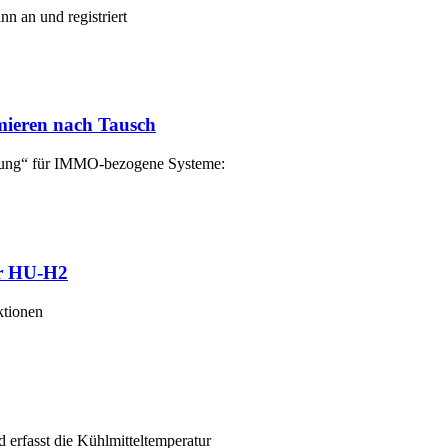
n an und registriert
mieren nach Tausch
ung“ für IMMO-bezogene Systeme:
er HU-H2
ktionen
 erfasst die Kühlmitteltemperatur