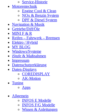
Service-Historie
Motorentechnik
Engine Cool & Clean
NOx & Benzin System
DPF & Diesel System
Navigation & Musik
Getriebe/Diff/Öle
MINI F & R
Reifen – Fahrwerk – Bremsen
Elektro / Hybrid
MY BLOG
Windows/Systeme
iStufe & Maßnahmen
Impressum
Datenschutzerklärung
Daten-Displays
COREDISPLAY
AK-Motion
Tuning
Apps
Allgemein
INFOS E Modelle
INFOS F/G Modelle
Wissen & Anleitungen