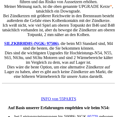
führen und das Risiko von Aussetzern erhöhen.
Meiner Meinung nach, ist die oben genannte UPGRADE Kerze
*
,
tatsächlich ein Downgrade.
Bei Zündkerzen mit größerer Reichweite in den Brennraum besteht
außerdem die Gefahr eines Kolbenkontakts mit der Zündkerze.
Ich weiß nicht, wie viel Spiel am oberen Totpunkt der B46 und B48
tatsächlich vorhanden ist, aber du bewegst die Zündkerze am oberen
Totpunkt, 2 mm näher an den Kolben.
SILZKBR8D8S (NGK: 97506)
, die beim M3 Standard sind, M4
sind die besten, die Sie bekommen können.
Dies sind die wichtigsten Upgrades für Hochleistungs-N54, N55,
S63, N63tu, und S63tu Motoren und sind 2 Wärmebereiche kälter
im Vergleich zu dem, was auf Lager ist.
Dies wäre die beste Option, um eine alternative Zündkerze auf
Lager zu haben, aber es gibt auch keine Zündkerze am Markt, die
eine höheren Wärmebereich für unsere Autos darstellt.
INFO von 55PARTS
Auf Basis unserer Erfahrungen empfehlen wir beim N54:
bei Leistungssteigerungen bis 500PS: NGK
95770
gebogen