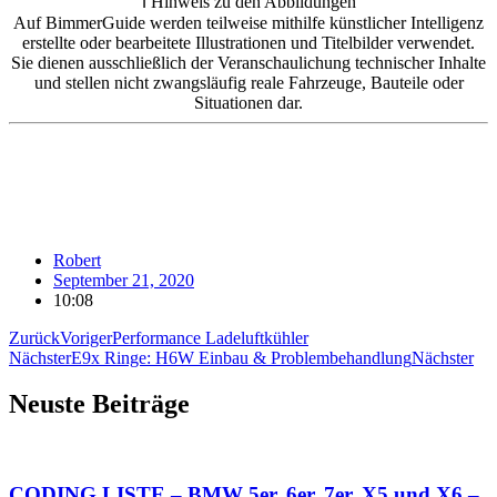
ℹ️ Hinweis zu den Abbildungen
Auf BimmerGuide werden teilweise mithilfe künstlicher Intelligenz
erstellte oder bearbeitete Illustrationen und Titelbilder verwendet.
Sie dienen ausschließlich der Veranschaulichung technischer Inhalte
und stellen nicht zwangsläufig reale Fahrzeuge, Bauteile oder
Situationen dar.
Robert
September 21, 2020
10:08
Zurück
Voriger
Performance Ladeluftkühler
Nächster
E9x Ringe: H6W Einbau & Problembehandlung
Nächster
Neuste Beiträge
CODING LISTE – BMW 5er, 6er, 7er, X5 und X6 –