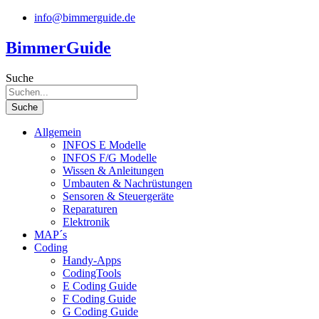
Zum
info@bimmerguide.de
Inhalt
springen
BimmerGuide
Suche
Suche
Allgemein
INFOS E Modelle
INFOS F/G Modelle
Wissen & Anleitungen
Umbauten & Nachrüstungen
Sensoren & Steuergeräte
Reparaturen
Elektronik
MAP´s
Coding
Handy-Apps
CodingTools
E Coding Guide
F Coding Guide
G Coding Guide