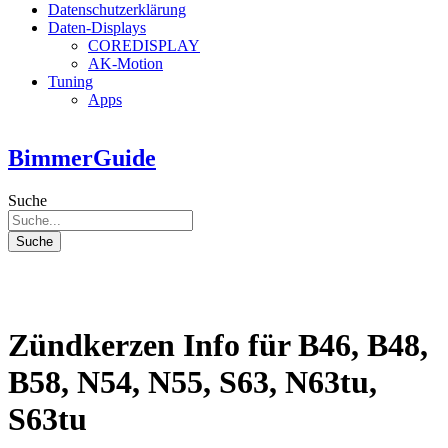
Datenschutzerklärung
Daten-Displays
COREDISPLAY
AK-Motion
Tuning
Apps
BimmerGuide
Suche
Suche
Zündkerzen Info für B46, B48,
B58, N54, N55, S63, N63tu,
S63tu