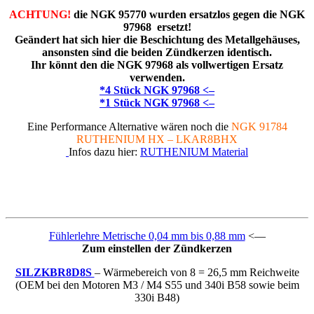
ACHTUNG!
die NGK 95770 wurden ersatzlos gegen die NGK
97968 ersetzt!
Geändert hat sich hier die Beschichtung des Metallgehäuses,
ansonsten sind die beiden Zündkerzen identisch.
Ihr könnt den die NGK 97968 als vollwertigen Ersatz
verwenden.
*4 Stück NGK 97968 <–
*1 Stück NGK 97968 <–
Eine Performance Alternative wären noch die
NGK 91784
RUTHENIUM HX – LKAR8BHX
Infos dazu hier:
RUTHENIUM Material
Fühlerlehre Metrische 0,04 mm bis 0,88 mm
<—
Zum einstellen der Zündkerzen
SILZKBR8D8S
– Wärmebereich von 8 = 26,5 mm Reichweite
(OEM bei den Motoren M3 / M4 S55 und 340i B58 sowie beim
330i B48)