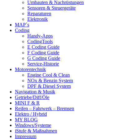
Umbauten & Nachrüstungen
Sensoren & Steuergeräte
Reparaturen
Elektronik
MAP´s
Coding
Handy-Apps
CodingTools
E Coding Guide
F Coding Guide
G Coding Guide
Service-Historie
Motorentechnik
Engine Cool & Clean
NOx & Benzin System
DPF & Diesel System
Navigation & Musik
Getriebe/Diff/Öle
MINI F & R
Reifen – Fahrwerk – Bremsen
Elektro / Hybrid
MY BLOG
Windows/Systeme
iStufe & Maßnahmen
Impressum