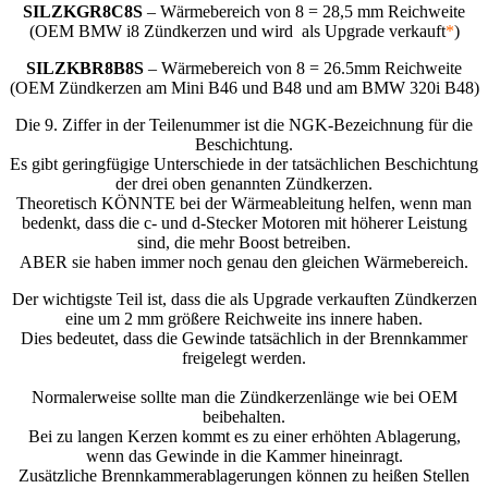
SILZKGR8C8S
– Wärmebereich von 8 = 28,5 mm Reichweite
(OEM BMW i8 Zündkerzen und wird als Upgrade verkauft
*
)
SILZKBR8B8S
– Wärmebereich von 8 = 26.5mm Reichweite
(OEM Zündkerzen am Mini B46 und B48 und am BMW 320i B48)
Die 9. Ziffer in der Teilenummer ist die NGK-Bezeichnung für die
Beschichtung.
Es gibt geringfügige Unterschiede in der tatsächlichen Beschichtung
der drei oben genannten Zündkerzen.
Theoretisch KÖNNTE bei der Wärmeableitung helfen, wenn man
bedenkt, dass die c- und d-Stecker Motoren mit höherer Leistung
sind, die mehr Boost betreiben.
ABER sie haben immer noch genau den gleichen Wärmebereich.
Der wichtigste Teil ist, dass die als Upgrade verkauften Zündkerzen
eine um 2 mm größere Reichweite ins innere haben.
Dies bedeutet, dass die Gewinde tatsächlich in der Brennkammer
freigelegt werden.
Normalerweise sollte man die Zündkerzenlänge wie bei OEM
beibehalten.
Bei zu langen Kerzen kommt es zu einer erhöhten Ablagerung,
wenn das Gewinde in die Kammer hineinragt.
Zusätzliche Brennkammerablagerungen können zu heißen Stellen