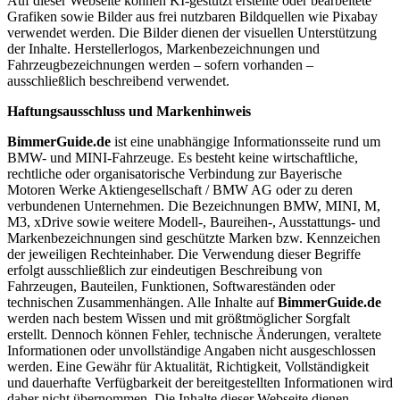
Auf dieser Webseite können KI-gestützt erstellte oder bearbeitete
Grafiken sowie Bilder aus frei nutzbaren Bildquellen wie Pixabay
verwendet werden. Die Bilder dienen der visuellen Unterstützung
der Inhalte. Herstellerlogos, Markenbezeichnungen und
Fahrzeugbezeichnungen werden – sofern vorhanden –
ausschließlich beschreibend verwendet.
Haftungsausschluss und Markenhinweis
BimmerGuide.de
ist eine unabhängige Informationsseite rund um
BMW- und MINI-Fahrzeuge. Es besteht keine wirtschaftliche,
rechtliche oder organisatorische Verbindung zur Bayerische
Motoren Werke Aktiengesellschaft / BMW AG oder zu deren
verbundenen Unternehmen. Die Bezeichnungen BMW, MINI, M,
M3, xDrive sowie weitere Modell-, Baureihen-, Ausstattungs- und
Markenbezeichnungen sind geschützte Marken bzw. Kennzeichen
der jeweiligen Rechteinhaber. Die Verwendung dieser Begriffe
erfolgt ausschließlich zur eindeutigen Beschreibung von
Fahrzeugen, Bauteilen, Funktionen, Softwareständen oder
technischen Zusammenhängen. Alle Inhalte auf
BimmerGuide.de
werden nach bestem Wissen und mit größtmöglicher Sorgfalt
erstellt. Dennoch können Fehler, technische Änderungen, veraltete
Informationen oder unvollständige Angaben nicht ausgeschlossen
werden. Eine Gewähr für Aktualität, Richtigkeit, Vollständigkeit
und dauerhafte Verfügbarkeit der bereitgestellten Informationen wird
daher nicht übernommen. Die Inhalte dieser Webseite dienen