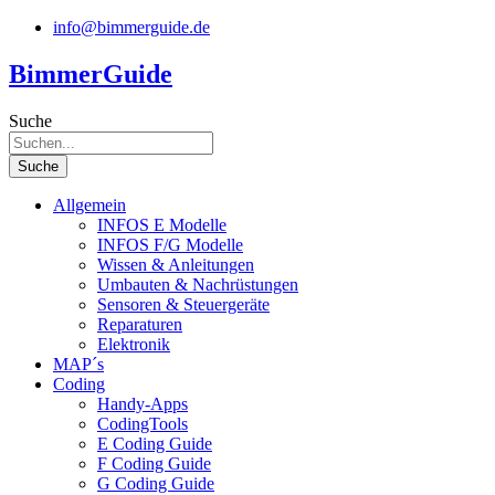
Zum
info@bimmerguide.de
Inhalt
springen
BimmerGuide
Suche
Suche
Allgemein
INFOS E Modelle
INFOS F/G Modelle
Wissen & Anleitungen
Umbauten & Nachrüstungen
Sensoren & Steuergeräte
Reparaturen
Elektronik
MAP´s
Coding
Handy-Apps
CodingTools
E Coding Guide
F Coding Guide
G Coding Guide