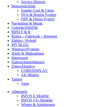
Service-Historie
Motorentechnik
Engine Cool & Clean
NOx & Benzin System
DPF & Diesel System
Navigation & Musik
Getriebe/Diff/Öle
MINI F & R
Reifen – Fahrwerk – Bremsen
Elektro / Hybrid
MY BLOG
Windows/Systeme
iStufe & Maßnahmen
Impressum
Datenschutzerklärung
Daten-Displays
COREDISPLAY
AK-Motion
Tuning
Apps
Allgemein
INFOS E Modelle
INFOS F/G Modelle
Wissen & Anleitungen