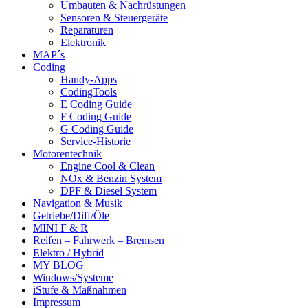
Umbauten & Nachrüstungen
Sensoren & Steuergeräte
Reparaturen
Elektronik
MAP´s
Coding
Handy-Apps
CodingTools
E Coding Guide
F Coding Guide
G Coding Guide
Service-Historie
Motorentechnik
Engine Cool & Clean
NOx & Benzin System
DPF & Diesel System
Navigation & Musik
Getriebe/Diff/Öle
MINI F & R
Reifen – Fahrwerk – Bremsen
Elektro / Hybrid
MY BLOG
Windows/Systeme
iStufe & Maßnahmen
Impressum