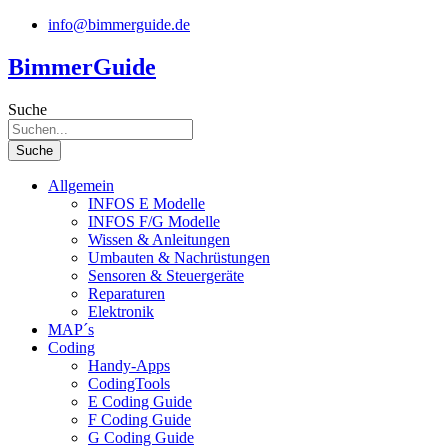
Zum
info@bimmerguide.de
Inhalt
springen
BimmerGuide
Suche
Suche
Allgemein
INFOS E Modelle
INFOS F/G Modelle
Wissen & Anleitungen
Umbauten & Nachrüstungen
Sensoren & Steuergeräte
Reparaturen
Elektronik
MAP´s
Coding
Handy-Apps
CodingTools
E Coding Guide
F Coding Guide
G Coding Guide