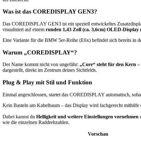
Was ist das COREDISPLAY GEN3?
Das COREDISPLAY GEN3 ist ein speziell entwickeltes Zusatzdisplay f
visualisiert auf einem
runden 1,43
Zoll
(ca. 3,6cm) OLED-Display 
Eine Variante für die BMW 5er-Reihe (E6x) befindet sich bereits in 
Warum „COREDISPLAY“?
Der Name kommt nicht von ungefähr:
„Core“ steht für den Kern – 
dargestellt, direkt im Zentrum deines Sichtfelds.
Plug & Play mit Stil und Funktion
Einmal angeschlossen, startet das COREDISPLAY automatisch, sobald
Kein Basteln am Kabelbaum – das Display wird fachgerecht mithilf
Dabei kannst du
Helligkeit und weitere Einstellungen vornehmen
u
wie die einzelnen Raddrehzahlen.
Vorschau