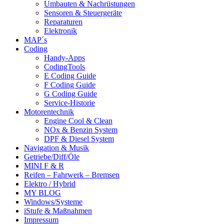
Umbauten & Nachrüstungen
Sensoren & Steuergeräte
Reparaturen
Elektronik
MAP´s
Coding
Handy-Apps
CodingTools
E Coding Guide
F Coding Guide
G Coding Guide
Service-Historie
Motorentechnik
Engine Cool & Clean
NOx & Benzin System
DPF & Diesel System
Navigation & Musik
Getriebe/Diff/Öle
MINI F & R
Reifen – Fahrwerk – Bremsen
Elektro / Hybrid
MY BLOG
Windows/Systeme
iStufe & Maßnahmen
Impressum