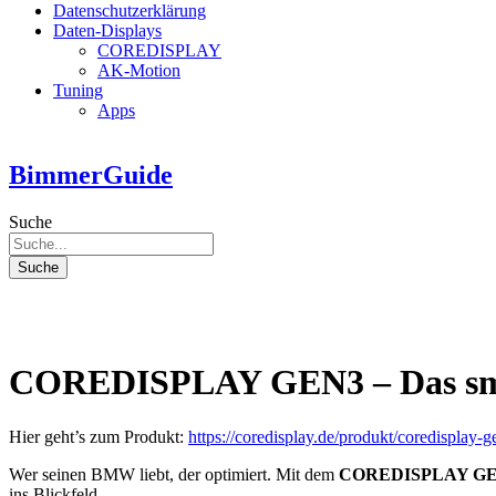
Datenschutzerklärung
Daten-Displays
COREDISPLAY
AK-Motion
Tuning
Apps
BimmerGuide
Suche
Suche
COREDISPLAY GEN3 – Das smar
Hier geht’s zum Produkt:
https://coredisplay.de/produkt/coredisplay-g
Wer seinen BMW liebt, der optimiert. Mit dem
COREDISPLAY G
ins Blickfeld.