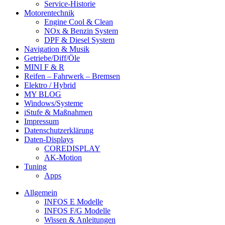
Service-Historie
Motorentechnik
Engine Cool & Clean
NOx & Benzin System
DPF & Diesel System
Navigation & Musik
Getriebe/Diff/Öle
MINI F & R
Reifen – Fahrwerk – Bremsen
Elektro / Hybrid
MY BLOG
Windows/Systeme
iStufe & Maßnahmen
Impressum
Datenschutzerklärung
Daten-Displays
COREDISPLAY
AK-Motion
Tuning
Apps
Allgemein
INFOS E Modelle
INFOS F/G Modelle
Wissen & Anleitungen