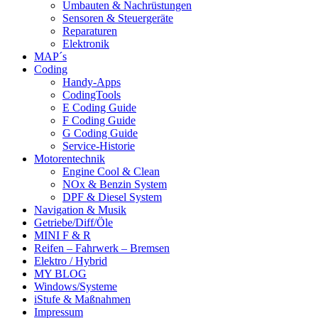
Umbauten & Nachrüstungen
Sensoren & Steuergeräte
Reparaturen
Elektronik
MAP´s
Coding
Handy-Apps
CodingTools
E Coding Guide
F Coding Guide
G Coding Guide
Service-Historie
Motorentechnik
Engine Cool & Clean
NOx & Benzin System
DPF & Diesel System
Navigation & Musik
Getriebe/Diff/Öle
MINI F & R
Reifen – Fahrwerk – Bremsen
Elektro / Hybrid
MY BLOG
Windows/Systeme
iStufe & Maßnahmen
Impressum