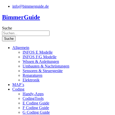
Zum
info@bimmerguide.de
Inhalt
springen
BimmerGuide
Suche
Suche
Allgemein
INFOS E Modelle
INFOS F/G Modelle
Wissen & Anleitungen
Umbauten & Nachrüstungen
Sensoren & Steuergeräte
Reparaturen
Elektronik
MAP´s
Coding
Handy-Apps
CodingTools
E Coding Guide
F Coding Guide
G Coding Guide