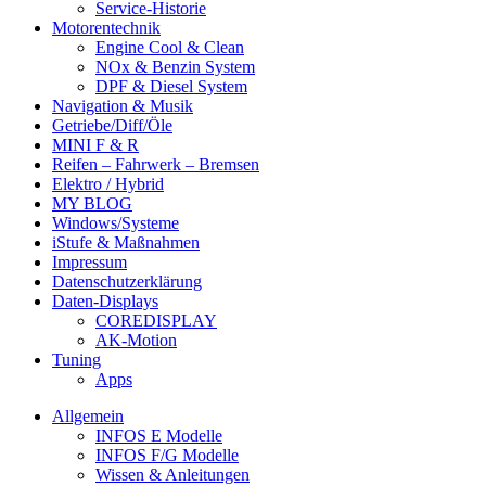
Service-Historie
Motorentechnik
Engine Cool & Clean
NOx & Benzin System
DPF & Diesel System
Navigation & Musik
Getriebe/Diff/Öle
MINI F & R
Reifen – Fahrwerk – Bremsen
Elektro / Hybrid
MY BLOG
Windows/Systeme
iStufe & Maßnahmen
Impressum
Datenschutzerklärung
Daten-Displays
COREDISPLAY
AK-Motion
Tuning
Apps
Allgemein
INFOS E Modelle
INFOS F/G Modelle
Wissen & Anleitungen