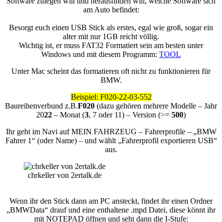
Software zulegen will und herausfinden will, welche Software sich
am Auto befindet:
Besorgt euch einen USB Stick als erstes, egal wie groß, sogar ein
alter mit nur 1GB reicht völlig.
Wichtig ist, er muss FAT32 Formatiert sein am besten unter
Windows und mit diesem Programm:
TOOL
Unter Mac scheint das formatieren oft nicht zu funktionieren für
BMW.
Beispiel: F020-22-03-552
Baureihenverbund z.B.
F020
(dazu gehören mehrere Modelle – Jahr
20
22
– Monat (
3
, 7 oder 11) – Version (>=
500
)
Ihr geht im Navi auf MEIN FAHRZEUG – Fahrerprofile – „BMW
Fahrer 1“ (oder Name) – und wählt „Fahrerprofil exportieren USB“
aus.
chrkeller von 2ertalk.de
Wenn ihr den Stick dann am PC ansteckt, findet ihr einen Ordner
„BMWData“ drauf und eine enthaltene .mpd Datei, diese könnt ihr
mit NOTEPAD öffnen und seht dann die I-Stufe: