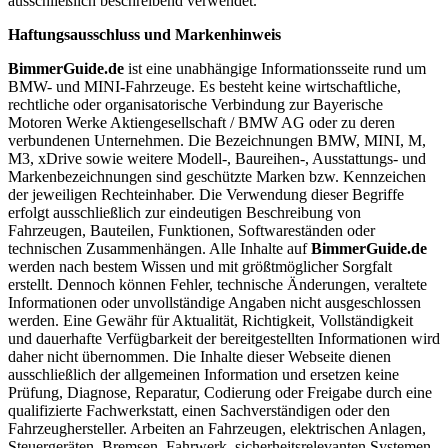
ausschließlich beschreibend verwendet.
Haftungsausschluss und Markenhinweis
BimmerGuide.de
ist eine unabhängige Informationsseite rund um
BMW- und MINI-Fahrzeuge. Es besteht keine wirtschaftliche,
rechtliche oder organisatorische Verbindung zur Bayerische
Motoren Werke Aktiengesellschaft / BMW AG oder zu deren
verbundenen Unternehmen. Die Bezeichnungen BMW, MINI, M,
M3, xDrive sowie weitere Modell-, Baureihen-, Ausstattungs- und
Markenbezeichnungen sind geschützte Marken bzw. Kennzeichen
der jeweiligen Rechteinhaber. Die Verwendung dieser Begriffe
erfolgt ausschließlich zur eindeutigen Beschreibung von
Fahrzeugen, Bauteilen, Funktionen, Softwareständen oder
technischen Zusammenhängen. Alle Inhalte auf
BimmerGuide.de
werden nach bestem Wissen und mit größtmöglicher Sorgfalt
erstellt. Dennoch können Fehler, technische Änderungen, veraltete
Informationen oder unvollständige Angaben nicht ausgeschlossen
werden. Eine Gewähr für Aktualität, Richtigkeit, Vollständigkeit
und dauerhafte Verfügbarkeit der bereitgestellten Informationen wird
daher nicht übernommen. Die Inhalte dieser Webseite dienen
ausschließlich der allgemeinen Information und ersetzen keine
Prüfung, Diagnose, Reparatur, Codierung oder Freigabe durch eine
qualifizierte Fachwerkstatt, einen Sachverständigen oder den
Fahrzeughersteller. Arbeiten an Fahrzeugen, elektrischen Anlagen,
Steuergeräten, Bremsen, Fahrwerk, sicherheitsrelevanten Systemen