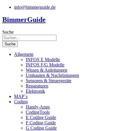
Zum
info@bimmerguide.de
Inhalt
springen
BimmerGuide
Suche
Suche
Allgemein
INFOS E Modelle
INFOS F/G Modelle
Wissen & Anleitungen
Umbauten & Nachrüstungen
Sensoren & Steuergeräte
Reparaturen
Elektronik
MAP´s
Coding
Handy-Apps
CodingTools
E Coding Guide
F Coding Guide
G Coding Guide