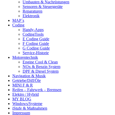
Umbauten & Nachrüstungen
Sensoren & Steuergeräte
Reparaturen
Elektronik
MAP´s
Coding
Handy-Apps
CodingTools
E Coding Guide
F Coding Guide
G Coding Guide
Service-Historie
Motorentechnik
Engine Cool & Clean
NOx & Benzin System
DPF & Diesel System
Navigation & Musik
Getriebe/Diff/Öle
MINI F & R
Reifen – Fahrwerk – Bremsen
Elektro / Hybrid
MY BLOG
Windows/Systeme
iStufe & Maßnahmen
Impressum