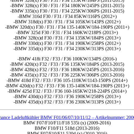
-BMW 320i(x) F30 / F31 / F34 135KW/184PS (2011-2015)
-BMW 328i(x) F30 / F31 / F34 180KW/245PS (2011-2015)
-BMW 335i(x) F30 / F31 / F34 225KW/306PS (2011-2015)
-BMW 316d F30 / F31 / F34 85KW/116PS (2012+)
-BMW 318d(x) F30 / F31 / F34 105KW/143PS (2012+)
-BMW 320d(x) F30 / F31 / F34 135-140KW/184-190PS (2011+)
-BMW 325d F30 / F31 / F34 160KW/218PS (2013+)
-BMW 328(x)d F30 / F31 / F34 135KW/184PS (2013+)
-BMW 330d(x) F30 / F31 / F34 190KW/258PS (2012+)
-BMW 335d(x) F30 / F31 / F34 230KW/313PS (2013+)
-BMW 418i F32 / F33 / F36 100KW/134PS (2016-)
-BMW 420i(x) F32 / F33 / F36 135KW/184PS (2013-2015)
-BMW 428i(x) F32 / F33 / F36 180KW/245PS (2013-2016)
-BMW 435i(x) F32 / F33 / F36 225KW/306PS (2013-2016)
-BMW 418d F32 / F33 / F36 105-110KW/1143-150PS (2014+)
-BMW 420d(x) F32 / F33 / F36 135-140KW/184-190PS (2013+)
-BMW 425d F32 / F33 / F36 160-165KW/218-224PS (2014+)
-BMW 430d(x) F32 / F33 / F36 190KW/258PS (2013+)
-BMW 435d(x) F32 / F33 / F36 230KW/313PS (2013+)
mance Ladeluftkühler BMW F01/06/07/10/11/12 –
Artikelnummer: 20
BMW F07/F10/F11/F18 535i (x) (2009-2016)
BMW F10/F11 518d (2013-2016)
BMW F07/F10/F11 520d (x) (2010-2016)