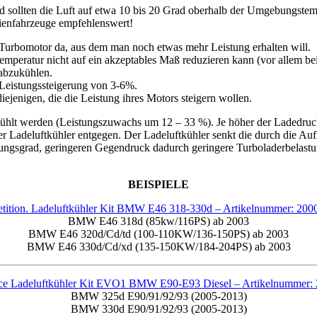
d sollten die Luft auf etwa 10 bis 20 Grad oberhalb der Umgebungste
erienfahrzeuge empfehlenswert!
m Turbomotor da, aus dem man noch etwas mehr Leistung erhalten will.
mperatur nicht auf ein akzeptables Maß reduzieren kann (vor allem bei L
 abzukühlen.
Leistungssteigerung von 3-6%.
diejenigen, die die Leistung ihres Motors steigern wollen.
hlt werden (Leistungszuwachs um 12 – 33 %). Je höher der Ladedruck w
der Ladeluftkühler entgegen. Der Ladeluftkühler senkt die durch die A
gsgrad, geringeren Gegendruck dadurch geringere Turboladerbelastung
BEISPIELE
tition. Ladeluftkühler Kit BMW E46 318-330d –
Artikelnummer: 200
BMW E46 318d (85kw/116PS) ab 2003
BMW E46 320d/Cd/td (100-110KW/136-150PS) ab 2003
BMW E46 330d/Cd/xd (135-150KW/184-204PS) ab 2003
ce Ladeluftkühler Kit EVO1 BMW E90-E93 Diesel –
Artikelnummer:
BMW 325d E90/91/92/93 (2005-2013)
BMW 330d E90/91/92/93 (2005-2013)