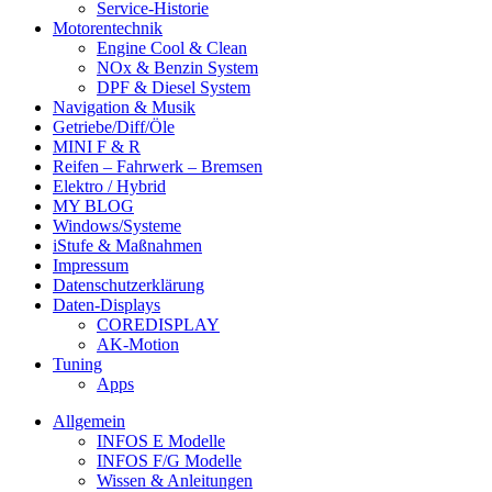
Service-Historie
Motorentechnik
Engine Cool & Clean
NOx & Benzin System
DPF & Diesel System
Navigation & Musik
Getriebe/Diff/Öle
MINI F & R
Reifen – Fahrwerk – Bremsen
Elektro / Hybrid
MY BLOG
Windows/Systeme
iStufe & Maßnahmen
Impressum
Datenschutzerklärung
Daten-Displays
COREDISPLAY
AK-Motion
Tuning
Apps
Allgemein
INFOS E Modelle
INFOS F/G Modelle
Wissen & Anleitungen