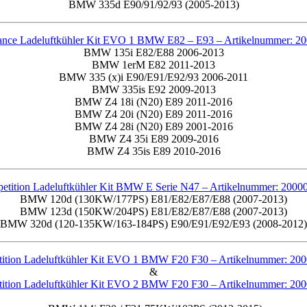
BMW 335d E90/91/92/93 (2005-2013)
ance Ladeluftkühler Kit EVO 1 BMW E82 – E93 –
Artikelnummer: 2
BMW 135i E82/E88 2006-2013
BMW 1erM E82 2011-2013
BMW 335 (x)i E90/E91/E92/93 2006-2011
BMW 335is E92 2009-2013
BMW Z4 18i (N20) E89 2011-2016
BMW Z4 20i (N20) E89 2011-2016
BMW Z4 28i (N20) E89 2001-2016
BMW Z4 35i E89 2009-2016
BMW Z4 35is E89 2010-2016
etition Ladeluftkühler Kit BMW E Serie N47 –
Artikelnummer: 2000
BMW 120d (130KW/177PS) E81/E82/E87/E88 (2007-2013)
BMW 123d (150KW/204PS) E81/E82/E87/E88 (2007-2013)
BMW 320d (120-135KW/163-184PS) E90/E91/E92/E93 (2008-2012)
ition Ladeluftkühler Kit EVO 1 BMW F20 F30 –
Artikelnummer: 20
&
ition Ladeluftkühler Kit EVO 2 BMW F20 F30 –
Artikelnummer: 20