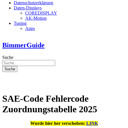
Datenschutzerklärung
Daten-Displays
COREDISPLAY
AK-Motion
Tuning
Apps
BimmerGuide
Suche
Suche
SAE-Code Fehlercode
Zuordnungstabelle 2025
Wurde hier her verschoben:
LINK