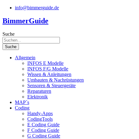
Zum
info@bimmerguide.de
Inhalt
springen
BimmerGuide
Suche
Suche
Allgemein
INFOS E Modelle
INFOS F/G Modelle
Wissen & Anleitungen
Umbauten & Nachrüstungen
Sensoren & Steuergeräte
Reparaturen
Elektronik
MAP´s
Coding
Handy-Apps
CodingTools
E Coding Guide
F Coding Guide
G Coding Guide