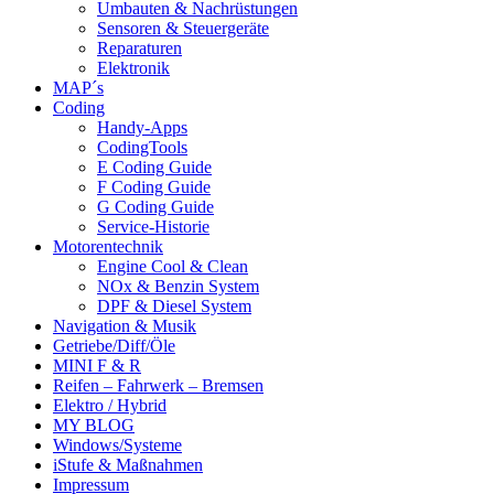
Umbauten & Nachrüstungen
Sensoren & Steuergeräte
Reparaturen
Elektronik
MAP´s
Coding
Handy-Apps
CodingTools
E Coding Guide
F Coding Guide
G Coding Guide
Service-Historie
Motorentechnik
Engine Cool & Clean
NOx & Benzin System
DPF & Diesel System
Navigation & Musik
Getriebe/Diff/Öle
MINI F & R
Reifen – Fahrwerk – Bremsen
Elektro / Hybrid
MY BLOG
Windows/Systeme
iStufe & Maßnahmen
Impressum