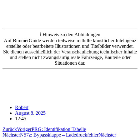
ℹ️ Hinweis zu den Abbildungen
Auf BimmerGuide werden teilweise mithilfe künstlicher Intelligenz
erstellte oder bearbeitete Illustrationen und Titelbilder verwendet.
Sie dienen ausschließlich der Veranschaulichung technischer Inhalte
und stellen nicht zwangsläufig reale Fahrzeuge, Bauteile oder
Situationen dar.
Robert
August 8, 2025
12:45
Zurück
Voriger
PRG: Identifikation Tabelle
Nächster
N57z: Bypassklappe – Ladedruckfehler
Nächster