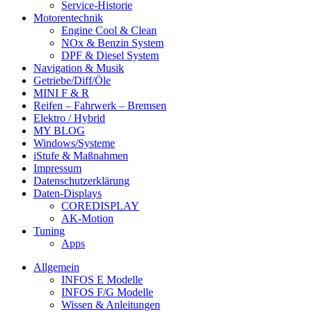
Service-Historie
Motorentechnik
Engine Cool & Clean
NOx & Benzin System
DPF & Diesel System
Navigation & Musik
Getriebe/Diff/Öle
MINI F & R
Reifen – Fahrwerk – Bremsen
Elektro / Hybrid
MY BLOG
Windows/Systeme
iStufe & Maßnahmen
Impressum
Datenschutzerklärung
Daten-Displays
COREDISPLAY
AK-Motion
Tuning
Apps
Allgemein
INFOS E Modelle
INFOS F/G Modelle
Wissen & Anleitungen