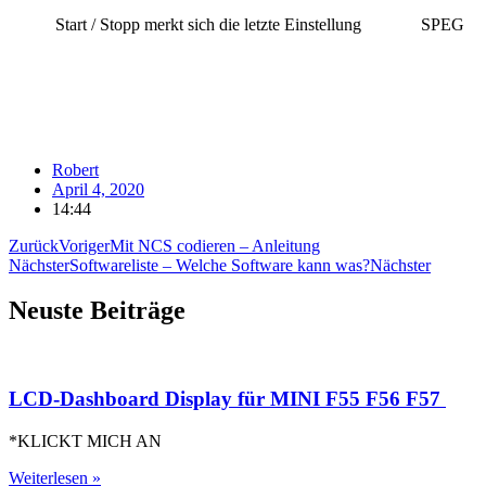
Start / Stopp merkt sich die letzte Einstellung
SPEG
Robert
April 4, 2020
14:44
Zurück
Voriger
Mit NCS codieren – Anleitung
Nächster
Softwareliste – Welche Software kann was?
Nächster
Neuste Beiträge
LCD-Dashboard Display für MINI F55 F56 F57
*KLICKT MICH AN
Weiterlesen »