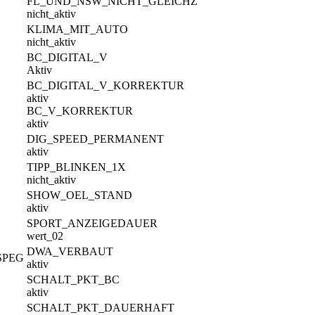
FL_UND_NSW_NICHT_GLEICHZ
nicht_aktiv
KLIMA_MIT_AUTO
nicht_aktiv
BC_DIGITAL_V
Aktiv
BC_DIGITAL_V_KORREKTUR
aktiv
BC_V_KORREKTUR
aktiv
DIG_SPEED_PERMANENT
aktiv
TIPP_BLINKEN_1X
nicht_aktiv
SHOW_OEL_STAND
aktiv
SPORT_ANZEIGEDAUER
wert_02
DWA_VERBAUT
SPEG
aktiv
SCHALT_PKT_BC
aktiv
SCHALT_PKT_DAUERHAFT