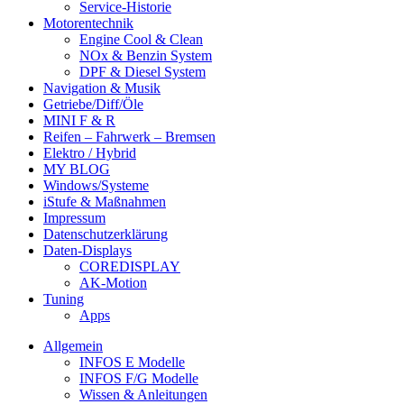
Service-Historie
Motorentechnik
Engine Cool & Clean
NOx & Benzin System
DPF & Diesel System
Navigation & Musik
Getriebe/Diff/Öle
MINI F & R
Reifen – Fahrwerk – Bremsen
Elektro / Hybrid
MY BLOG
Windows/Systeme
iStufe & Maßnahmen
Impressum
Datenschutzerklärung
Daten-Displays
COREDISPLAY
AK-Motion
Tuning
Apps
Allgemein
INFOS E Modelle
INFOS F/G Modelle
Wissen & Anleitungen