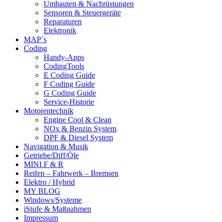
Umbauten & Nachrüstungen
Sensoren & Steuergeräte
Reparaturen
Elektronik
MAP´s
Coding
Handy-Apps
CodingTools
E Coding Guide
F Coding Guide
G Coding Guide
Service-Historie
Motorentechnik
Engine Cool & Clean
NOx & Benzin System
DPF & Diesel System
Navigation & Musik
Getriebe/Diff/Öle
MINI F & R
Reifen – Fahrwerk – Bremsen
Elektro / Hybrid
MY BLOG
Windows/Systeme
iStufe & Maßnahmen
Impressum