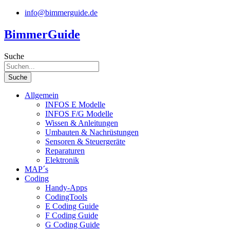
Zum
info@bimmerguide.de
Inhalt
springen
BimmerGuide
Suche
Suche
Allgemein
INFOS E Modelle
INFOS F/G Modelle
Wissen & Anleitungen
Umbauten & Nachrüstungen
Sensoren & Steuergeräte
Reparaturen
Elektronik
MAP´s
Coding
Handy-Apps
CodingTools
E Coding Guide
F Coding Guide
G Coding Guide