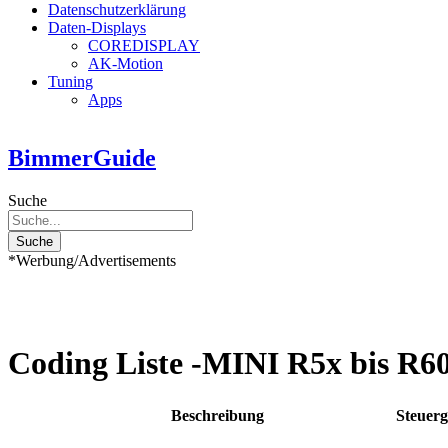
Datenschutzerklärung
Daten-Displays
COREDISPLAY
AK-Motion
Tuning
Apps
BimmerGuide
Suche
Suche
*Werbung/Advertisements
Coding Liste -MINI R5x bis R6
Beschreibung
Steuerg