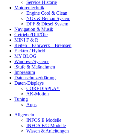
Service-Historie
Motorentechnik
Engine Cool & Clean
NOx & Benzin System
DPF & Diesel System
Navigation & Musik
Getriebe/Diff/Öle
MINI F & R
Reifen – Fahrwerk – Bremsen
Elektro / Hybrid
MY BLOG
Windows/Systeme
iStufe & Maßnahmen
Impressum
Datenschutzerklärung
Daten-Displays
COREDISPLAY
AK-Motion
Tuning
Apps
Allgemein
INFOS E Modelle
INFOS F/G Modelle
Wissen & Anleitungen