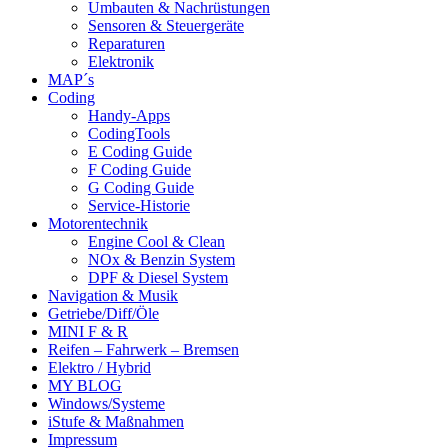
Umbauten & Nachrüstungen
Sensoren & Steuergeräte
Reparaturen
Elektronik
MAP´s
Coding
Handy-Apps
CodingTools
E Coding Guide
F Coding Guide
G Coding Guide
Service-Historie
Motorentechnik
Engine Cool & Clean
NOx & Benzin System
DPF & Diesel System
Navigation & Musik
Getriebe/Diff/Öle
MINI F & R
Reifen – Fahrwerk – Bremsen
Elektro / Hybrid
MY BLOG
Windows/Systeme
iStufe & Maßnahmen
Impressum