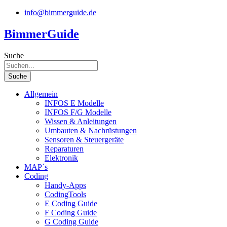
Zum
info@bimmerguide.de
Inhalt
springen
BimmerGuide
Suche
Suche
Allgemein
INFOS E Modelle
INFOS F/G Modelle
Wissen & Anleitungen
Umbauten & Nachrüstungen
Sensoren & Steuergeräte
Reparaturen
Elektronik
MAP´s
Coding
Handy-Apps
CodingTools
E Coding Guide
F Coding Guide
G Coding Guide