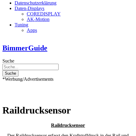
Datenschutzerklärung
Daten-Displays
COREDISPLAY
AK-Motion
Tuning
Apps
BimmerGuide
Suche
Suche
*Werbung/Advertisements
Raildrucksensor
Raildrucksensor
Der Raildrucksensor erfasst den Kraftstoffdruck in der Rail und