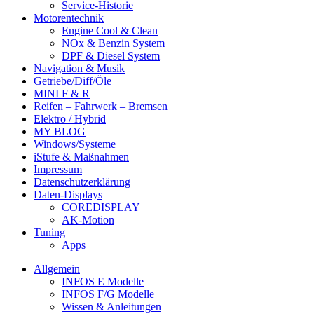
Service-Historie
Motorentechnik
Engine Cool & Clean
NOx & Benzin System
DPF & Diesel System
Navigation & Musik
Getriebe/Diff/Öle
MINI F & R
Reifen – Fahrwerk – Bremsen
Elektro / Hybrid
MY BLOG
Windows/Systeme
iStufe & Maßnahmen
Impressum
Datenschutzerklärung
Daten-Displays
COREDISPLAY
AK-Motion
Tuning
Apps
Allgemein
INFOS E Modelle
INFOS F/G Modelle
Wissen & Anleitungen