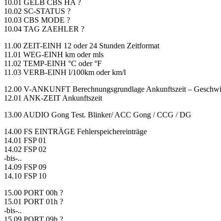
10.01 GELB CBS HA ?
10.02 SC-STATUS ?
10.03 CBS MODE ?
10.04 TAG ZAEHLER ?
11.00 ZEIT-EINH 12 oder 24 Stunden Zeitformat
11.01 WEG-EINH km oder mls
11.02 TEMP-EINH °C oder °F
11.03 VERB-EINH l/100km oder km/l
12.00 V-ANKUNFT Berechnungsgrundlage Ankunftszeit – Geschwi
12.01 ANK-ZEIT Ankunftszeit
13.00 AUDIO Gong Test. Blinker/ ACC Gong / CCG / DG
14.00 FS EINTRÄGE Fehlerspeichereinträge
14.01 FSP 01
14.02 FSP 02
-bis-..
14.09 FSP 09
14.10 FSP 10
15.00 PORT 00h ?
15.01 PORT 01h ?
-bis-..
15.09 PORT 09h ?