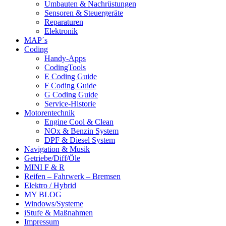
Umbauten & Nachrüstungen
Sensoren & Steuergeräte
Reparaturen
Elektronik
MAP´s
Coding
Handy-Apps
CodingTools
E Coding Guide
F Coding Guide
G Coding Guide
Service-Historie
Motorentechnik
Engine Cool & Clean
NOx & Benzin System
DPF & Diesel System
Navigation & Musik
Getriebe/Diff/Öle
MINI F & R
Reifen – Fahrwerk – Bremsen
Elektro / Hybrid
MY BLOG
Windows/Systeme
iStufe & Maßnahmen
Impressum