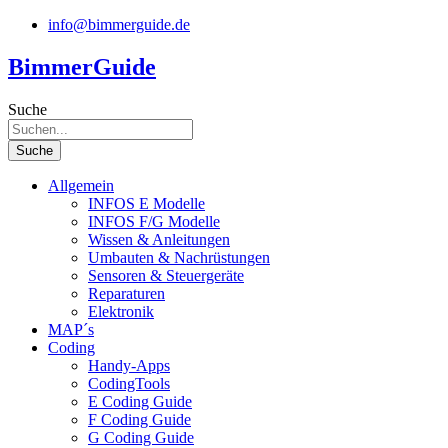
Zum
info@bimmerguide.de
Inhalt
springen
BimmerGuide
Suche
Suche
Allgemein
INFOS E Modelle
INFOS F/G Modelle
Wissen & Anleitungen
Umbauten & Nachrüstungen
Sensoren & Steuergeräte
Reparaturen
Elektronik
MAP´s
Coding
Handy-Apps
CodingTools
E Coding Guide
F Coding Guide
G Coding Guide