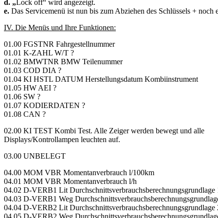
d. „
Lock off“ wird angezeigt.
e.
Das Servicemenü ist nun bis zum Abziehen des Schlüssels + noch e
IV. Die Menüs und Ihre Funktionen:
01.00 FGSTNR Fahrgestellnummer
01.01 K-ZAHL W/T ?
01.02 BMWTNR BMW Teilenummer
01.03 COD DIA ?
01.04 KI HSTL DATUM Herstellungsdatum Kombiinstrument
01.05 HW AEI ?
01.06 SW ?
01.07 KODIERDATEN ?
01.08 CAN ?
02.00 KI TEST Kombi Test. Alle Zeiger werden bewegt und alle
Displays/Kontrollampen leuchten auf.
03.00 UNBELEGT
04.00 MOM VBR Momentanverbrauch l/100km
04.01 MOM VBR Momentanverbrauch l/h
04.02 D-VERB1 Lit Durchschnittsverbrauchsberechnungsgrundlage 1 
04.03 D-VERB1 Weg Durchschnittsverbrauchsberechnungsgrundlage 
04.04 D-VERB2 Lit Durchschnittsverbrauchsberechnungsgrundlage 2 
04.05 D-VERB2 Weg Durchschnittsverbrauchsberechnungsgrundlage 