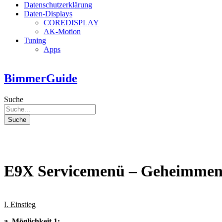
Datenschutzerklärung
Daten-Displays
COREDISPLAY
AK-Motion
Tuning
Apps
BimmerGuide
Suche
Suche
E9X Servicemenü – Geheimme
I. Einstieg
a. Möglichkeit 1: