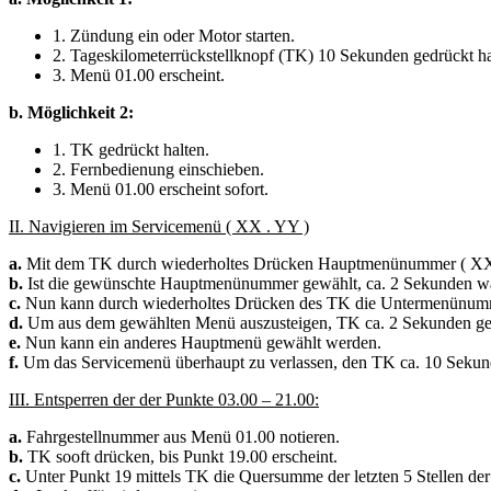
1. Zündung ein oder Motor starten.
2. Tageskilometerrückstellknopf (TK) 10 Sekunden gedrückt ha
3. Menü 01.00 erscheint.
b. Möglichkeit 2:
1. TK gedrückt halten.
2. Fernbedienung einschieben.
3. Menü 01.00 erscheint sofort.
II. Navigieren im Servicemenü ( XX . YY )
a.
Mit dem TK durch wiederholtes Drücken Hauptmenünummer ( XX
b.
Ist die gewünschte Hauptmenünummer gewählt, ca. 2 Sekunden wa
c.
Nun kann durch wiederholtes Drücken des TK die Untermenünumm
d.
Um aus dem gewählten Menü auszusteigen, TK ca. 2 Sekunden ged
e.
Nun kann ein anderes Hauptmenü gewählt werden.
f.
Um das Servicemenü überhaupt zu verlassen, den TK ca. 10 Sekund
III. Entsperren der der Punkte 03.00 – 21.00:
a.
Fahrgestellnummer aus Menü 01.00 notieren.
b.
TK sooft drücken, bis Punkt 19.00 erscheint.
c.
Unter Punkt 19 mittels TK die Quersumme der letzten 5 Stellen