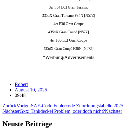
3er F34 LCI Gran Turismo
335dX Gran Turismo F34N [N57Z]
4er F36 Gran Coupe
435dX Gran Coupé [N57Z]
4er F36 LCI Gran Coupe
435dX Gran Coupé F36N [N57Z]
*Werbung/Advertisements
Robert
August 10, 2025
09:48
Zurück
Voriger
SAE-Code Fehlercode Zuordnungstabelle 2025
Nächster
Gxx: Tankdeckel Problem, oder doch nicht?
Nächster
Neuste Beiträge