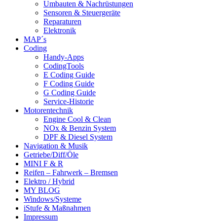
Umbauten & Nachrüstungen
Sensoren & Steuergeräte
Reparaturen
Elektronik
MAP´s
Coding
Handy-Apps
CodingTools
E Coding Guide
F Coding Guide
G Coding Guide
Service-Historie
Motorentechnik
Engine Cool & Clean
NOx & Benzin System
DPF & Diesel System
Navigation & Musik
Getriebe/Diff/Öle
MINI F & R
Reifen – Fahrwerk – Bremsen
Elektro / Hybrid
MY BLOG
Windows/Systeme
iStufe & Maßnahmen
Impressum