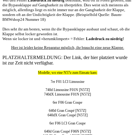
Wer den Fehler
Ladedruck zu niedrig
bekommt, wird oft in Foren gebeten, mal
die Bypassklappe auf Gangbarkeit zu überprüfen. Dies weist sich meistens als
möglich, allerdings liegt es nicht immer nur an der Gangbarkeit der Klappe,
sondern oft an der Undichtigkeit der Klappe. (Beispielbild Quelle: Baum-
BMWshop24 Nummer 18)
Dies seht ihr am besten, wenn ihr die Bypassklappe ausbaut und schaut, ob die
Klappe selbst locker geworden ist.
Wenn sie locker ist und »herumklimpert« = Fehler:
Ladedruck zu niedrig!
Hier ist leider keine Reparatur möglich, ihr braucht eine neue Klappe.
PLATZHALTERMELDUNG: Der Link, der hier platziert wurde
ist zur Zeit nicht verfügbar.
Modelle, wo eine N57z zum Einsatz kam:
7er F01 LCI Limousine
740d Limousine F01N [N57Z]
740dX Limousine F01N [N57Z]
6er F06 Gran Coupe
640d Gran Coupé [N57Z]
640dX Gran Coupé [N57Z]
6er F06 LCI Gran Coupe
640d Gran Coupé F06N [N57Z]