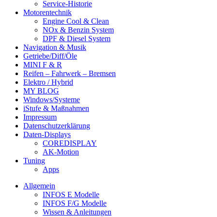
Service-Historie
Motorentechnik
Engine Cool & Clean
NOx & Benzin System
DPF & Diesel System
Navigation & Musik
Getriebe/Diff/Öle
MINI F & R
Reifen – Fahrwerk – Bremsen
Elektro / Hybrid
MY BLOG
Windows/Systeme
iStufe & Maßnahmen
Impressum
Datenschutzerklärung
Daten-Displays
COREDISPLAY
AK-Motion
Tuning
Apps
Allgemein
INFOS E Modelle
INFOS F/G Modelle
Wissen & Anleitungen