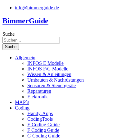
Zum
info@bimmerguide.de
Inhalt
springen
BimmerGuide
Suche
Suche
Allgemein
INFOS E Modelle
INFOS F/G Modelle
Wissen & Anleitungen
Umbauten & Nachrüstungen
Sensoren & Steuergeräte
Reparaturen
Elektronik
MAP´s
Coding
Handy-Apps
CodingTools
E Coding Guide
F Coding Guide
G Coding Guide