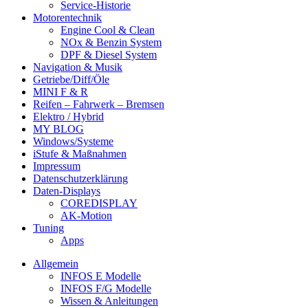
Service-Historie
Motorentechnik
Engine Cool & Clean
NOx & Benzin System
DPF & Diesel System
Navigation & Musik
Getriebe/Diff/Öle
MINI F & R
Reifen – Fahrwerk – Bremsen
Elektro / Hybrid
MY BLOG
Windows/Systeme
iStufe & Maßnahmen
Impressum
Datenschutzerklärung
Daten-Displays
COREDISPLAY
AK-Motion
Tuning
Apps
Allgemein
INFOS E Modelle
INFOS F/G Modelle
Wissen & Anleitungen