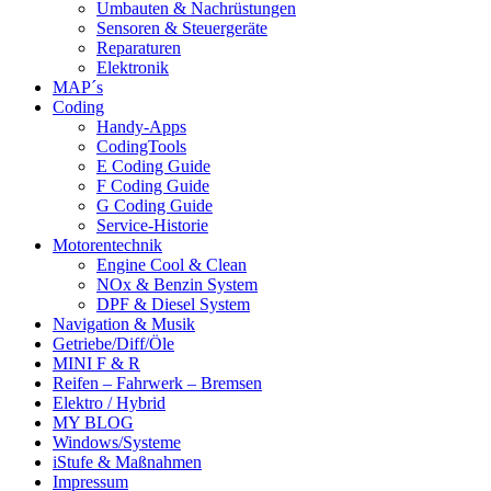
Umbauten & Nachrüstungen
Sensoren & Steuergeräte
Reparaturen
Elektronik
MAP´s
Coding
Handy-Apps
CodingTools
E Coding Guide
F Coding Guide
G Coding Guide
Service-Historie
Motorentechnik
Engine Cool & Clean
NOx & Benzin System
DPF & Diesel System
Navigation & Musik
Getriebe/Diff/Öle
MINI F & R
Reifen – Fahrwerk – Bremsen
Elektro / Hybrid
MY BLOG
Windows/Systeme
iStufe & Maßnahmen
Impressum