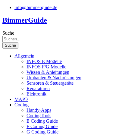
Zum
info@bimmerguide.de
Inhalt
springen
BimmerGuide
Suche
Suche
Allgemein
INFOS E Modelle
INFOS F/G Modelle
Wissen & Anleitungen
Umbauten & Nachrüstungen
Sensoren & Steuergeräte
Reparaturen
Elektronik
MAP´s
Coding
Handy-Apps
CodingTools
E Coding Guide
F Coding Guide
G Coding Guide