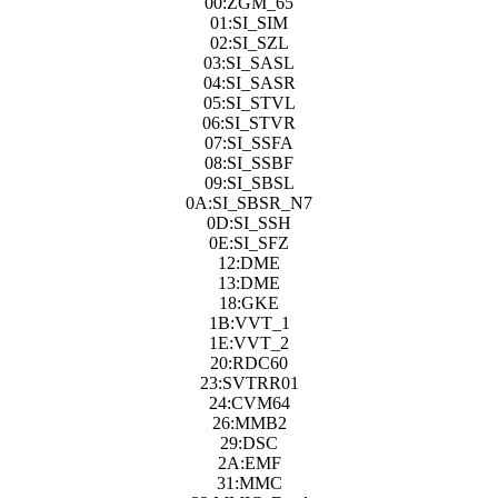
00:ZGM_65
01:SI_SIM
02:SI_SZL
03:SI_SASL
04:SI_SASR
05:SI_STVL
06:SI_STVR
07:SI_SSFA
08:SI_SSBF
09:SI_SBSL
0A:SI_SBSR_N7
0D:SI_SSH
0E:SI_SFZ
12:DME
13:DME
18:GKE
1B:VVT_1
1E:VVT_2
20:RDC60
23:SVTRR01
24:CVM64
26:MMB2
29:DSC
2A:EMF
31:MMC