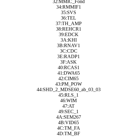
32:MMIC_Fond
34:RMMIF1
35:SVS
36:TEL
37:TH_AMP
38:REHCR1
39:EDCK
3A:KHI
3B:RNAV1
3C:CDC
3E:RADP1
3F:ASK
40:RCAS1
41:DWA65
42:CIM65
43:PM_POW
44:SHD_2_MDSE60_ab_03_03
45:RLS_1
46:WIM
47:AT
49:SEC_1
4A:SEM267
4B:VID65
4C:TM_FA
4D:TM_BF