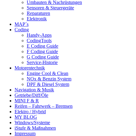
Umbauten & Nachrüstungen
Sensoren & Steuergeräte
Reparaturen
Elektronik
MAP´s
Coding
Handy-Apps
CodingTools
E Coding Guide
F Coding Guide
G Coding Guide
Service-Historie
Motorentechnik
Engine Cool & Clean
NOx & Benzin System
DPF & Diesel System
Navigation & Musik
Getriebe/Diff/Öle
MINI F & R
Reifen – Fahrwerk – Bremsen
Elektro / Hybrid
MY BLOG
Windows/Systeme
iStufe & Maßnahmen
Impressum