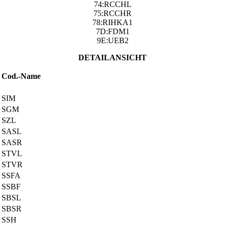
74:RCCHL
75:RCCHR
78:RIHKA1
7D:FDM1
9E:UEB2
DETAILANSICHT
Cod.-Name
SIM
SGM
SZL
SASL
SASR
STVL
STVR
SSFA
SSBF
SBSL
SBSR
SSH