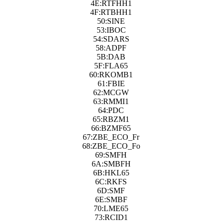
4E:RTFHH1
4F:RTBHH1
50:SINE
53:IBOC
54:SDARS
58:ADPF
5B:DAB
5F:FLA65
60:RKOMB1
61:FBIE
62:MCGW
63:RMMI1
64:PDC
65:RBZM1
66:BZMF65
67:ZBE_ECO_Fr
68:ZBE_ECO_Fo
69:SMFH
6A:SMBFH
6B:HKL65
6C:RKFS
6D:SMF
6E:SMBF
70:LME65
73:RCID1