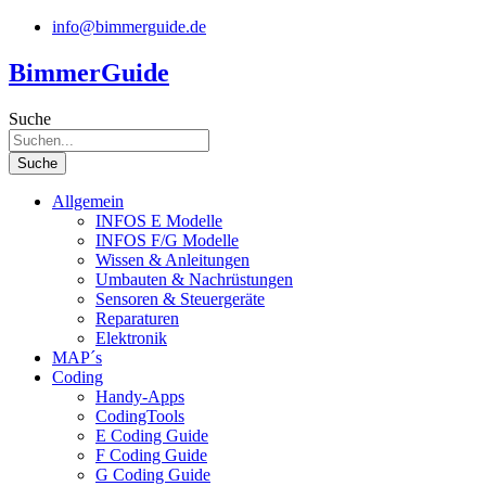
Zum
info@bimmerguide.de
Inhalt
springen
BimmerGuide
Suche
Suche
Allgemein
INFOS E Modelle
INFOS F/G Modelle
Wissen & Anleitungen
Umbauten & Nachrüstungen
Sensoren & Steuergeräte
Reparaturen
Elektronik
MAP´s
Coding
Handy-Apps
CodingTools
E Coding Guide
F Coding Guide
G Coding Guide