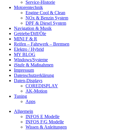
Service-Historie
Motorentechnik
Engine Cool & Clean
NOx & Benzin System
DPF & Diesel System
Navigation & Musik
Getriebe/Diff/Öle
MINI F & R
Reifen – Fahrwerk – Bremsen
Elektro / Hybrid
MY BLOG
Windows/Systeme
iStufe & Maßnahmen
Impressum
Datenschutzerklärung
Daten-Displays
COREDISPLAY
AK-Motion
Tuning
Apps
Allgemein
INFOS E Modelle
INFOS F/G Modelle
Wissen & Anleitungen