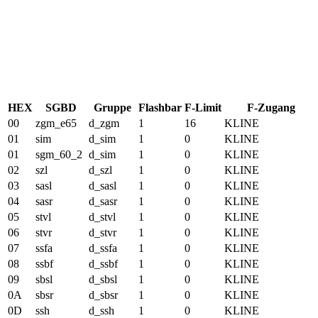
HEX
SGBD
Gruppe
Flashbar
F-Limit
F-Zugang
00
zgm_e65
d_zgm
1
16
KLINE
01
sim
d_sim
1
0
KLINE
01
sgm_60_2
d_sim
1
0
KLINE
02
szl
d_szl
1
0
KLINE
03
sasl
d_sasl
1
0
KLINE
04
sasr
d_sasr
1
0
KLINE
05
stvl
d_stvl
1
0
KLINE
06
stvr
d_stvr
1
0
KLINE
07
ssfa
d_ssfa
1
0
KLINE
08
ssbf
d_ssbf
1
0
KLINE
09
sbsl
d_sbsl
1
0
KLINE
0A
sbsr
d_sbsr
1
0
KLINE
0D
ssh
d_ssh
1
0
KLINE