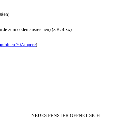
eßen)
rde zum coden ausreichen) (z.B. 4.xx)
mpfohlen 70Ampere
)
NEUES FENSTER ÖFFNET SICH