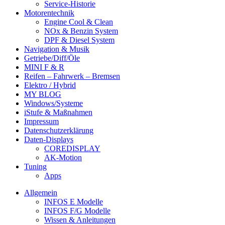
Service-Historie
Motorentechnik
Engine Cool & Clean
NOx & Benzin System
DPF & Diesel System
Navigation & Musik
Getriebe/Diff/Öle
MINI F & R
Reifen – Fahrwerk – Bremsen
Elektro / Hybrid
MY BLOG
Windows/Systeme
iStufe & Maßnahmen
Impressum
Datenschutzerklärung
Daten-Displays
COREDISPLAY
AK-Motion
Tuning
Apps
Allgemein
INFOS E Modelle
INFOS F/G Modelle
Wissen & Anleitungen