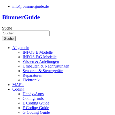
Zum
info@bimmerguide.de
Inhalt
springen
BimmerGuide
Suche
Suche
Allgemein
INFOS E Modelle
INFOS F/G Modelle
Wissen & Anleitungen
Umbauten & Nachrüstungen
Sensoren & Steuergeräte
Reparaturen
Elektronik
MAP´s
Coding
Handy-Apps
CodingTools
E Coding Guide
F Coding Guide
G Coding Guide