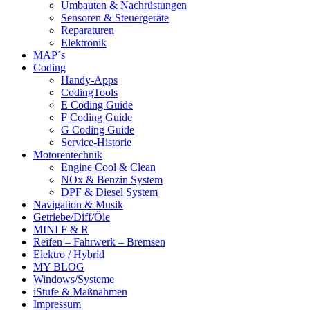
Umbauten & Nachrüstungen
Sensoren & Steuergeräte
Reparaturen
Elektronik
MAP´s
Coding
Handy-Apps
CodingTools
E Coding Guide
F Coding Guide
G Coding Guide
Service-Historie
Motorentechnik
Engine Cool & Clean
NOx & Benzin System
DPF & Diesel System
Navigation & Musik
Getriebe/Diff/Öle
MINI F & R
Reifen – Fahrwerk – Bremsen
Elektro / Hybrid
MY BLOG
Windows/Systeme
iStufe & Maßnahmen
Impressum