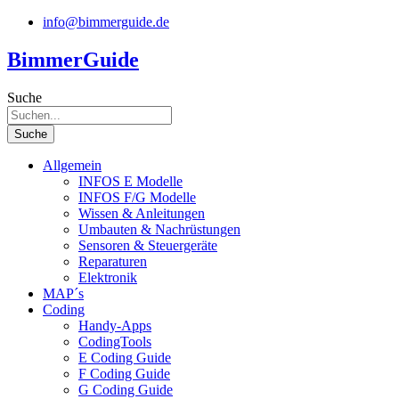
Zum
info@bimmerguide.de
Inhalt
springen
BimmerGuide
Suche
Suche
Allgemein
INFOS E Modelle
INFOS F/G Modelle
Wissen & Anleitungen
Umbauten & Nachrüstungen
Sensoren & Steuergeräte
Reparaturen
Elektronik
MAP´s
Coding
Handy-Apps
CodingTools
E Coding Guide
F Coding Guide
G Coding Guide