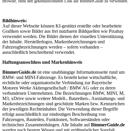
Browser, ohne den gekennzeichneten Link auf BimmerGuide zu verwenden.
Bildhinweis:
Auf dieser Webseite können KI-gestützt erstellte oder bearbeitete
Grafiken sowie Bilder aus frei nutzbaren Bildquellen wie Pixabay
verwendet werden. Die Bilder dienen der visuellen Unterstützung
der Inhalte. Herstellerlogos, Markenbezeichnungen und
Fahrzeugbezeichnungen werden – sofern vorhanden –
ausschließlich beschreibend verwendet.
Haftungsausschluss und Markenhinweis
BimmerGuide.de
ist eine unabhängige Informationsseite rund um
BMW- und MINI-Fahrzeuge. Es besteht keine wirtschaftliche,
rechtliche oder organisatorische Verbindung zur Bayerische
Motoren Werke Aktiengesellschaft / BMW AG oder zu deren
verbundenen Unternehmen. Die Bezeichnungen BMW, MINI, M,
M3, xDrive sowie weitere Modell-, Baureihen-, Ausstattungs- und
Markenbezeichnungen sind geschützte Marken bzw. Kennzeichen
der jeweiligen Rechteinhaber. Die Verwendung dieser Begriffe
erfolgt ausschließlich zur eindeutigen Beschreibung von
Fahrzeugen, Bauteilen, Funktionen, Softwareständen oder
technischen Zusammenhängen. Alle Inhalte auf
BimmerGuide.de
werden nach bestem Wissen und mit größtmöglicher Sorgfalt