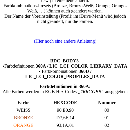
usw.) in eine neue ändern.
Farbkombinations-Presets (Bronze, Bronze-Weiß, Orange, Orange-
Weiß, …) können auch geändert werden.
Der Name der Voreinstellung (Profil) im iDrive-Menü wird jedoch
nicht geändert, nur die Farben.
(Hier noch eine andere Anleitung)
BDC_BODY3
•Farbdefinitionen
360A / LIC_LCI_COLOR_LIBRARY_DATA
• Farbkombinationen
360D /
LIC_LCI_COLOR_PROFILES_DATA
Farbdefinitionen in 360A:
Alle Farben werden in RGB Hex Codes
„#RRGGBB“
ausgegeben:
Farbe
HEXCODE
Nummer
WEISS
90,E0,90
00
BRONZE
D7,6E,14
01
ORANGE
93,1A,01
02