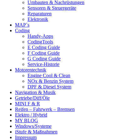
Umbauten & Nachrüstungen
Sensoren & Steuergeräte
Reparaturen
Elektronik
MAP´s
Coding
Handy-Apps
CodingTools
E Coding Guide
F Coding Guide
G Coding Guide
Service-Historie
Motorentechnik
Engine Cool & Clean
NOx & Benzin System
DPF & Diesel System
Navigation & Musik
Getriebe/Diff/Öle
MINI F & R
Reifen – Fahrwerk – Bremsen
Elektro / Hybrid
MY BLOG
Windows/Systeme
iStufe & Maßnahmen
Impressum