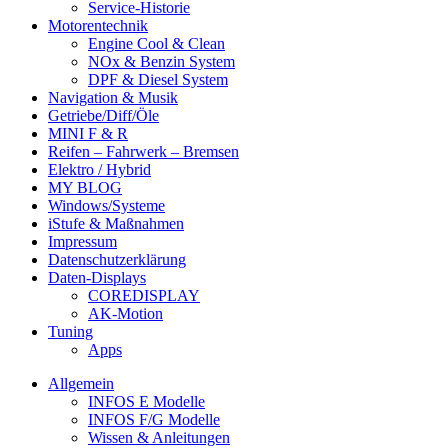
Service-Historie
Motorentechnik
Engine Cool & Clean
NOx & Benzin System
DPF & Diesel System
Navigation & Musik
Getriebe/Diff/Öle
MINI F & R
Reifen – Fahrwerk – Bremsen
Elektro / Hybrid
MY BLOG
Windows/Systeme
iStufe & Maßnahmen
Impressum
Datenschutzerklärung
Daten-Displays
COREDISPLAY
AK-Motion
Tuning
Apps
Allgemein
INFOS E Modelle
INFOS F/G Modelle
Wissen & Anleitungen