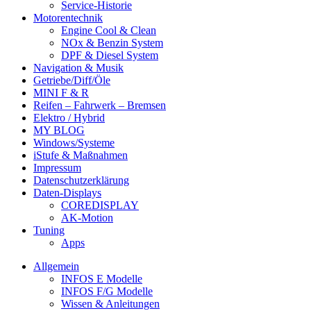
Service-Historie
Motorentechnik
Engine Cool & Clean
NOx & Benzin System
DPF & Diesel System
Navigation & Musik
Getriebe/Diff/Öle
MINI F & R
Reifen – Fahrwerk – Bremsen
Elektro / Hybrid
MY BLOG
Windows/Systeme
iStufe & Maßnahmen
Impressum
Datenschutzerklärung
Daten-Displays
COREDISPLAY
AK-Motion
Tuning
Apps
Allgemein
INFOS E Modelle
INFOS F/G Modelle
Wissen & Anleitungen