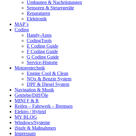
Umbauten & Nachrüstungen
Sensoren & Steuergeräte
Reparaturen
Elektronik
MAP´s
Coding
Handy-Apps
CodingTools
E Coding Guide
F Coding Guide
G Coding Guide
Service-Historie
Motorentechnik
Engine Cool & Clean
NOx & Benzin System
DPF & Diesel System
Navigation & Musik
Getriebe/Diff/Öle
MINI F & R
Reifen – Fahrwerk – Bremsen
Elektro / Hybrid
MY BLOG
Windows/Systeme
iStufe & Maßnahmen
Impressum