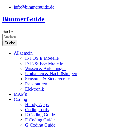
Zum
info@bimmerguide.de
Inhalt
springen
BimmerGuide
Suche
Suche
Allgemein
INFOS E Modelle
INFOS F/G Modelle
Wissen & Anleitungen
Umbauten & Nachrüstungen
Sensoren & Steuergeräte
Reparaturen
Elektronik
MAP´s
Coding
Handy-Apps
CodingTools
E Coding Guide
F Coding Guide
G Coding Guide