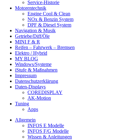
Service-Historie
Motorentechnik
Engine Cool & Clean
NOx & Benzin System
DPF & Diesel System
Navigation & Musik
Getriebe/Diff/Öle
MINI F & R
Reifen – Fahrwerk – Bremsen
Elektro / Hybrid
MY BLOG
Windows/Systeme
iStufe & Maßnahmen
Impressum
Datenschutzerklärung
Daten-Displays
COREDISPLAY
AK-Motion
Tuning
Apps
Allgemein
INFOS E Modelle
INFOS F/G Modelle
Wissen & Anleitungen