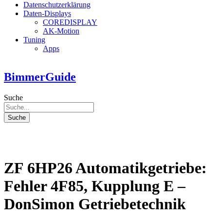
Datenschutzerklärung
Daten-Displays
COREDISPLAY
AK-Motion
Tuning
Apps
BimmerGuide
Suche
Suche
ZF 6HP26 Automatikgetriebe:
Fehler 4F85, Kupplung E –
DonSimon Getriebetechnik