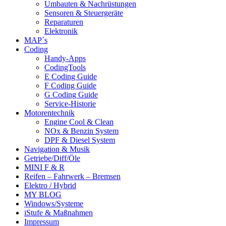
Umbauten & Nachrüstungen
Sensoren & Steuergeräte
Reparaturen
Elektronik
MAP´s
Coding
Handy-Apps
CodingTools
E Coding Guide
F Coding Guide
G Coding Guide
Service-Historie
Motorentechnik
Engine Cool & Clean
NOx & Benzin System
DPF & Diesel System
Navigation & Musik
Getriebe/Diff/Öle
MINI F & R
Reifen – Fahrwerk – Bremsen
Elektro / Hybrid
MY BLOG
Windows/Systeme
iStufe & Maßnahmen
Impressum