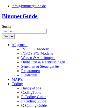
Zum
info@bimmerguide.de
Inhalt
springen
BimmerGuide
Suche
Suche
Allgemein
INFOS E Modelle
INFOS F/G Modelle
Wissen & Anleitungen
Umbauten & Nachrüstungen
Sensoren & Steuergeräte
Reparaturen
Elektronik
MAP´s
Coding
Handy-Apps
CodingTools
E Coding Guide
F Coding Guide
G Coding Guide