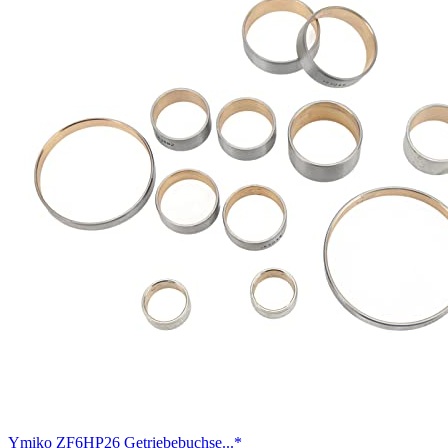
Ymiko ZF6HP26 Getriebebuchse...*