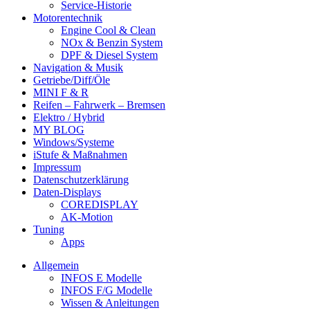
Service-Historie
Motorentechnik
Engine Cool & Clean
NOx & Benzin System
DPF & Diesel System
Navigation & Musik
Getriebe/Diff/Öle
MINI F & R
Reifen – Fahrwerk – Bremsen
Elektro / Hybrid
MY BLOG
Windows/Systeme
iStufe & Maßnahmen
Impressum
Datenschutzerklärung
Daten-Displays
COREDISPLAY
AK-Motion
Tuning
Apps
Allgemein
INFOS E Modelle
INFOS F/G Modelle
Wissen & Anleitungen