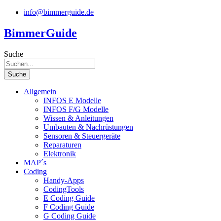
Zum
info@bimmerguide.de
Inhalt
springen
BimmerGuide
Suche
Suche
Allgemein
INFOS E Modelle
INFOS F/G Modelle
Wissen & Anleitungen
Umbauten & Nachrüstungen
Sensoren & Steuergeräte
Reparaturen
Elektronik
MAP´s
Coding
Handy-Apps
CodingTools
E Coding Guide
F Coding Guide
G Coding Guide