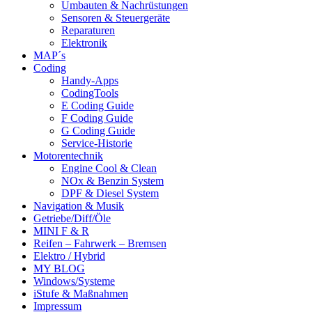
Umbauten & Nachrüstungen
Sensoren & Steuergeräte
Reparaturen
Elektronik
MAP´s
Coding
Handy-Apps
CodingTools
E Coding Guide
F Coding Guide
G Coding Guide
Service-Historie
Motorentechnik
Engine Cool & Clean
NOx & Benzin System
DPF & Diesel System
Navigation & Musik
Getriebe/Diff/Öle
MINI F & R
Reifen – Fahrwerk – Bremsen
Elektro / Hybrid
MY BLOG
Windows/Systeme
iStufe & Maßnahmen
Impressum