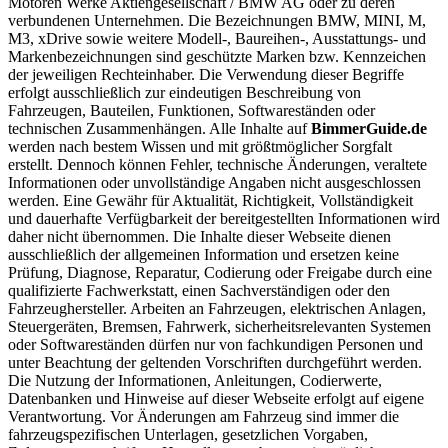
Motoren Werke Aktiengesellschaft / BMW AG oder zu deren
verbundenen Unternehmen. Die Bezeichnungen BMW, MINI, M,
M3, xDrive sowie weitere Modell-, Baureihen-, Ausstattungs- und
Markenbezeichnungen sind geschützte Marken bzw. Kennzeichen
der jeweiligen Rechteinhaber. Die Verwendung dieser Begriffe
erfolgt ausschließlich zur eindeutigen Beschreibung von
Fahrzeugen, Bauteilen, Funktionen, Softwareständen oder
technischen Zusammenhängen. Alle Inhalte auf
BimmerGuide.de
werden nach bestem Wissen und mit größtmöglicher Sorgfalt
erstellt. Dennoch können Fehler, technische Änderungen, veraltete
Informationen oder unvollständige Angaben nicht ausgeschlossen
werden. Eine Gewähr für Aktualität, Richtigkeit, Vollständigkeit
und dauerhafte Verfügbarkeit der bereitgestellten Informationen wird
daher nicht übernommen. Die Inhalte dieser Webseite dienen
ausschließlich der allgemeinen Information und ersetzen keine
Prüfung, Diagnose, Reparatur, Codierung oder Freigabe durch eine
qualifizierte Fachwerkstatt, einen Sachverständigen oder den
Fahrzeughersteller. Arbeiten an Fahrzeugen, elektrischen Anlagen,
Steuergeräten, Bremsen, Fahrwerk, sicherheitsrelevanten Systemen
oder Softwareständen dürfen nur von fachkundigen Personen und
unter Beachtung der geltenden Vorschriften durchgeführt werden.
Die Nutzung der Informationen, Anleitungen, Codierwerte,
Datenbanken und Hinweise auf dieser Webseite erfolgt auf eigene
Verantwortung. Vor Änderungen am Fahrzeug sind immer die
fahrzeugspezifischen Unterlagen, gesetzlichen Vorgaben,