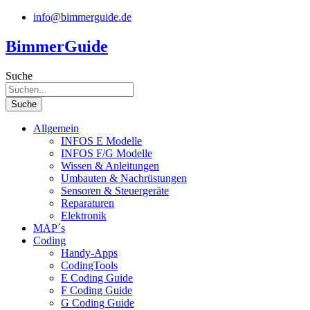
Zum
info@bimmerguide.de
Inhalt
springen
BimmerGuide
Suche
Suche
Allgemein
INFOS E Modelle
INFOS F/G Modelle
Wissen & Anleitungen
Umbauten & Nachrüstungen
Sensoren & Steuergeräte
Reparaturen
Elektronik
MAP´s
Coding
Handy-Apps
CodingTools
E Coding Guide
F Coding Guide
G Coding Guide