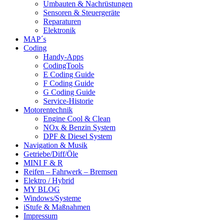
Umbauten & Nachrüstungen
Sensoren & Steuergeräte
Reparaturen
Elektronik
MAP´s
Coding
Handy-Apps
CodingTools
E Coding Guide
F Coding Guide
G Coding Guide
Service-Historie
Motorentechnik
Engine Cool & Clean
NOx & Benzin System
DPF & Diesel System
Navigation & Musik
Getriebe/Diff/Öle
MINI F & R
Reifen – Fahrwerk – Bremsen
Elektro / Hybrid
MY BLOG
Windows/Systeme
iStufe & Maßnahmen
Impressum