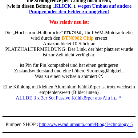
die Stromgrenze per Coding hoch dreht,
(wie in diesen Beitrag „
KLICK
„),
wegen Umbau auf andere
Pumpen oder den Fehler zu umgehen!
Was relativ neu ist:
Die „Hochstrom-Halbbrücke“
für PWM-Motorantriebe,
BTN7960,
wird durch den
BTN8982 Chip
ersetzt
Amazon bietet 10 Stück an
PLATZHALTERMELDUNG: Der Link, der hier platziert wurde
ist zur Zeit nicht verfügbar.
ist Pin für Pin kompatibel und hat einen geringeren
Zustandswiderstand und eine höhere Stromtragfähigkeit.
Was zu einen wechseln animiert 🙂
Eine Kühlung mit kleinen Aluminium Kühlkörper ist trotz wechseln
empfehlenswert (Bilder unten)
ALLDE 3 x 3er Set Passive Kühlkörper aus Alu in...*
Pumpen SHOP :
http://www.radiumauto.com/Blog/Technology-5