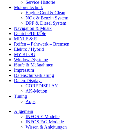
Service-Historie
Motorentechnik
Engine Cool & Clean
NOx & Benzin System
DPF & Diesel System
Navigation & Musik
Getriebe/Diff/Öle
MINI F & R
Reifen – Fahrwerk – Bremsen
Elektro / Hybrid
MY BLOG
Windows/Systeme
iStufe & Maßnahmen
Impressum
Datenschutzerklärung
Daten-Displays
COREDISPLAY
AK-Motion
Tuning
Apps
Allgemein
INFOS E Modelle
INFOS F/G Modelle
Wissen & Anleitungen