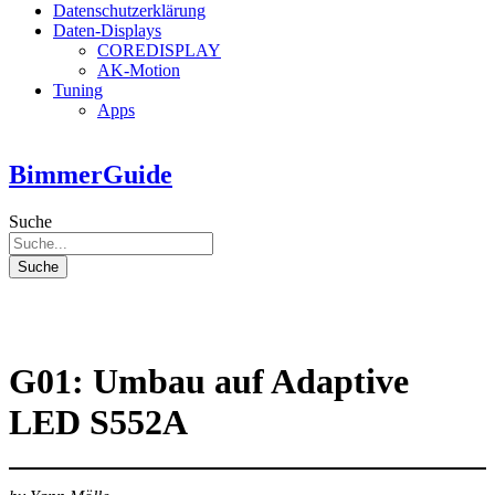
Datenschutzerklärung
Daten-Displays
COREDISPLAY
AK-Motion
Tuning
Apps
BimmerGuide
Suche
Suche
G01: Umbau auf Adaptive
LED S552A