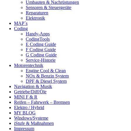
Umbauten & Nachrüstungen
Sensoren & Steuergeräte
Reparaturen
Elektronik
MAP´s
Coding
Handy-Apps
CodingTools
E Coding Guide
F Coding Guide
G Coding Guide
Service-Historie
Motorentechnik
Engine Cool & Clean
NOx & Benzin System
DPF & Diesel System
Navigation & Musik
Getriebe/Diff/Öle
MINI F & R
Reifen – Fahrwerk – Bremsen
Elektro / Hybrid
MY BLOG
Windows/Systeme
iStufe & Maßnahmen
Impressum