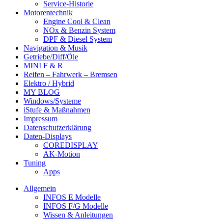
Service-Historie
Motorentechnik
Engine Cool & Clean
NOx & Benzin System
DPF & Diesel System
Navigation & Musik
Getriebe/Diff/Öle
MINI F & R
Reifen – Fahrwerk – Bremsen
Elektro / Hybrid
MY BLOG
Windows/Systeme
iStufe & Maßnahmen
Impressum
Datenschutzerklärung
Daten-Displays
COREDISPLAY
AK-Motion
Tuning
Apps
Allgemein
INFOS E Modelle
INFOS F/G Modelle
Wissen & Anleitungen