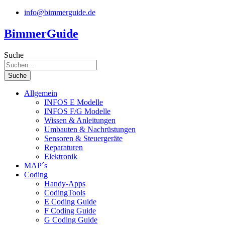
Zum
info@bimmerguide.de
Inhalt
springen
BimmerGuide
Suche
Suche
Allgemein
INFOS E Modelle
INFOS F/G Modelle
Wissen & Anleitungen
Umbauten & Nachrüstungen
Sensoren & Steuergeräte
Reparaturen
Elektronik
MAP´s
Coding
Handy-Apps
CodingTools
E Coding Guide
F Coding Guide
G Coding Guide