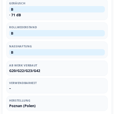
GERÄUSCH
B
· 71 dB
ROLLWIDERSTAND
B
NASSHAFTUNG
B
AB WERK VERBAUT
G20/G22/G23/G42
VERWENDBARKEIT
–
HERSTELLUNG
Poznan (Polen)