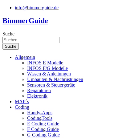
Zum
info@bimmerguide.de
Inhalt
springen
BimmerGuide
Suche
Suche
Allgemein
INFOS E Modelle
INFOS F/G Modelle
Wissen & Anleitungen
Umbauten & Nachrüstungen
Sensoren & Steuergeräte
Reparaturen
Elektronik
MAP´s
Coding
Handy-Apps
CodingTools
E Coding Guide
F Coding Guide
G Coding Guide