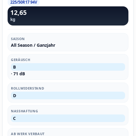
225/50R17 94V
12,65
kg
SAISON
All Season / Ganzjahr
GERÄUSCH
B
· 71 dB
ROLLWIDERSTAND
D
NASSHAFTUNG
C
AB WERK VERBAUT