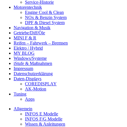
Service-Historie
Motorentechnik
Engine Cool & Clean
NOx & Benzin System
DPF & Diesel System
Navigation & Musik
Getriebe/Diff/Öle
MINI F & R
Reifen – Fahrwerk – Bremsen
Elektro / Hybrid
MY BLOG
Windows/Systeme
iStufe & Maßnahmen
Impressum
Datenschutzerklärung
Daten-Displays
COREDISPLAY
AK-Motion
Tuning
Apps
Allgemein
INFOS E Modelle
INFOS F/G Modelle
Wissen & Anleitungen