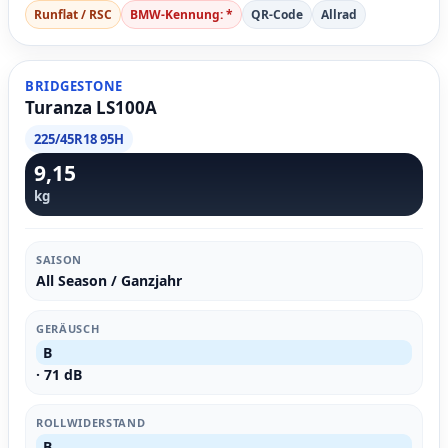
Runflat / RSC
BMW-Kennung: *
QR-Code
Allrad
BRIDGESTONE
Turanza LS100A
225/45R18 95H
9,15
kg
SAISON
All Season / Ganzjahr
GERÄUSCH
B
· 71 dB
ROLLWIDERSTAND
B