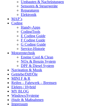
Umbauten & Nachrüstungen
Sensoren & Steuergeräte
Reparaturen
Elektronik
MAP´s
Coding
Handy-Apps
CodingTools
E Coding Guide
F Coding Guide
G Coding Guide
Service-Historie
Motorentechnik
Engine Cool & Clean
NOx & Benzin System
DPF & Diesel System
Navigation & Musik
Getriebe/Diff/Öle
MINI F & R
Reifen – Fahrwerk – Bremsen
Elektro / Hybrid
MY BLOG
Windows/Systeme
iStufe & Maßnahmen
Impressum