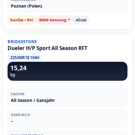
Poznan (Polen)
Runflat / RSC
BMW-Kennung: *
Allrad
BRIDGESTONE
Dueler H/P Sport All Season RFT
225/60R18 104H
15,24
kg
SAISON
All Season / Ganzjahr
GERÄUSCH
–