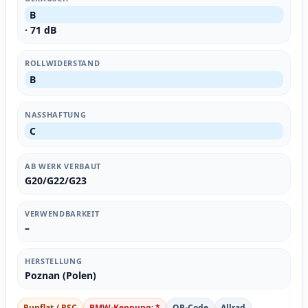
B
· 71 dB
ROLLWIDERSTAND
B
NASSHAFTUNG
C
AB WERK VERBAUT
G20/G22/G23
VERWENDBARKEIT
–
HERSTELLUNG
Poznan (Polen)
Runflat / RSC
BMW-Kennung: *
QR-Code
Allrad