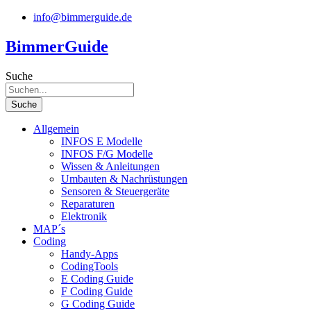
Zum
info@bimmerguide.de
Inhalt
springen
BimmerGuide
Suche
Suche
Allgemein
INFOS E Modelle
INFOS F/G Modelle
Wissen & Anleitungen
Umbauten & Nachrüstungen
Sensoren & Steuergeräte
Reparaturen
Elektronik
MAP´s
Coding
Handy-Apps
CodingTools
E Coding Guide
F Coding Guide
G Coding Guide