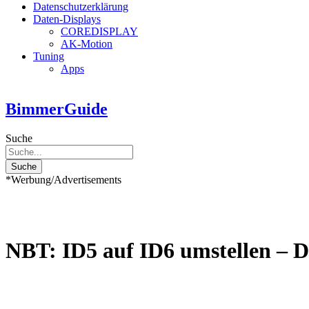
Datenschutzerklärung
Daten-Displays
COREDISPLAY
AK-Motion
Tuning
Apps
BimmerGuide
Suche
Suche
*Werbung/Advertisements
NBT: ID5 auf ID6 umstellen – D