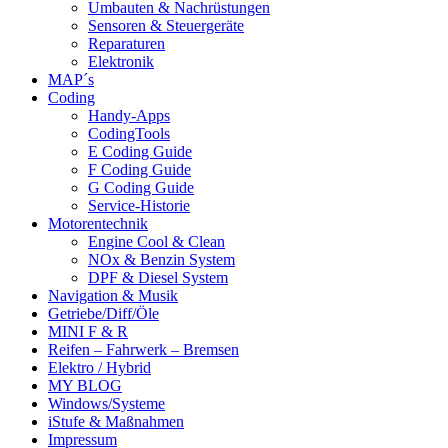
Umbauten & Nachrüstungen
Sensoren & Steuergeräte
Reparaturen
Elektronik
MAP´s
Coding
Handy-Apps
CodingTools
E Coding Guide
F Coding Guide
G Coding Guide
Service-Historie
Motorentechnik
Engine Cool & Clean
NOx & Benzin System
DPF & Diesel System
Navigation & Musik
Getriebe/Diff/Öle
MINI F & R
Reifen – Fahrwerk – Bremsen
Elektro / Hybrid
MY BLOG
Windows/Systeme
iStufe & Maßnahmen
Impressum