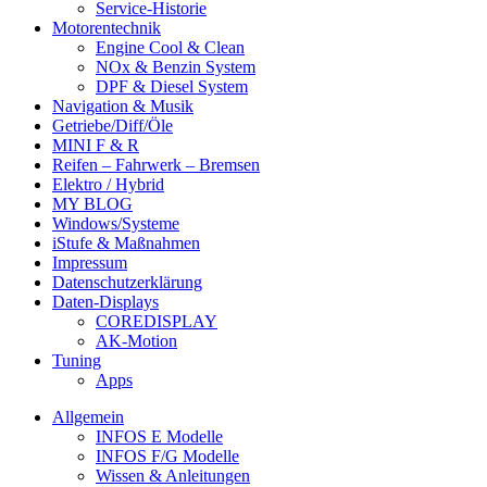
Service-Historie
Motorentechnik
Engine Cool & Clean
NOx & Benzin System
DPF & Diesel System
Navigation & Musik
Getriebe/Diff/Öle
MINI F & R
Reifen – Fahrwerk – Bremsen
Elektro / Hybrid
MY BLOG
Windows/Systeme
iStufe & Maßnahmen
Impressum
Datenschutzerklärung
Daten-Displays
COREDISPLAY
AK-Motion
Tuning
Apps
Allgemein
INFOS E Modelle
INFOS F/G Modelle
Wissen & Anleitungen