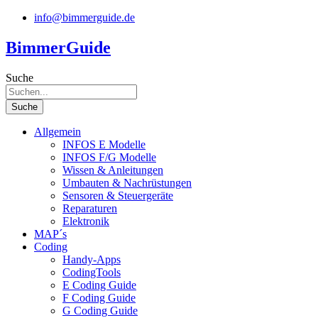
Zum
info@bimmerguide.de
Inhalt
springen
BimmerGuide
Suche
Suche
Allgemein
INFOS E Modelle
INFOS F/G Modelle
Wissen & Anleitungen
Umbauten & Nachrüstungen
Sensoren & Steuergeräte
Reparaturen
Elektronik
MAP´s
Coding
Handy-Apps
CodingTools
E Coding Guide
F Coding Guide
G Coding Guide