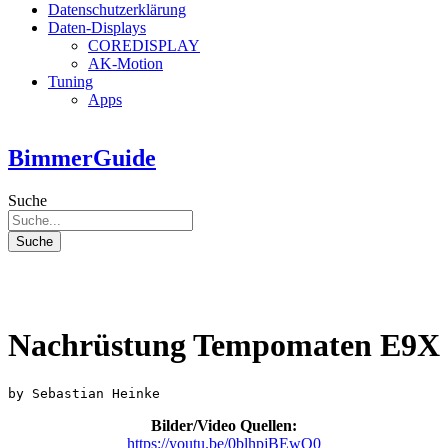
Datenschutzerklärung
Daten-Displays
COREDISPLAY
AK-Motion
Tuning
Apps
BimmerGuide
Suche
Suche
Nachrüstung Tempomaten E9X
by 
Sebastian Heinke
Bilder/Video Quellen:
https://youtu.be/0blhpjBEwQ0