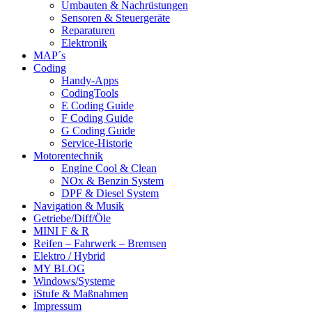
Umbauten & Nachrüstungen
Sensoren & Steuergeräte
Reparaturen
Elektronik
MAP´s
Coding
Handy-Apps
CodingTools
E Coding Guide
F Coding Guide
G Coding Guide
Service-Historie
Motorentechnik
Engine Cool & Clean
NOx & Benzin System
DPF & Diesel System
Navigation & Musik
Getriebe/Diff/Öle
MINI F & R
Reifen – Fahrwerk – Bremsen
Elektro / Hybrid
MY BLOG
Windows/Systeme
iStufe & Maßnahmen
Impressum