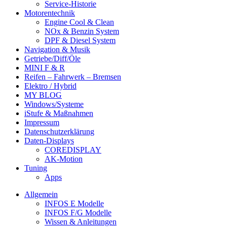
Service-Historie
Motorentechnik
Engine Cool & Clean
NOx & Benzin System
DPF & Diesel System
Navigation & Musik
Getriebe/Diff/Öle
MINI F & R
Reifen – Fahrwerk – Bremsen
Elektro / Hybrid
MY BLOG
Windows/Systeme
iStufe & Maßnahmen
Impressum
Datenschutzerklärung
Daten-Displays
COREDISPLAY
AK-Motion
Tuning
Apps
Allgemein
INFOS E Modelle
INFOS F/G Modelle
Wissen & Anleitungen