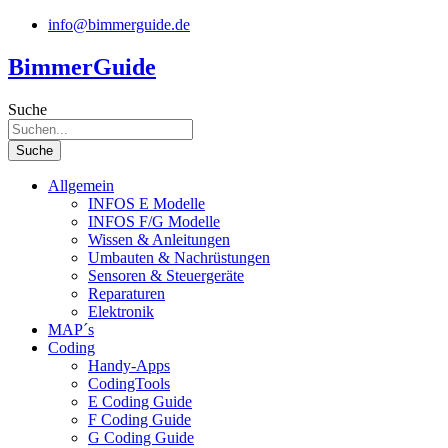
Zum
info@bimmerguide.de
Inhalt
springen
BimmerGuide
Suche
Suche
Allgemein
INFOS E Modelle
INFOS F/G Modelle
Wissen & Anleitungen
Umbauten & Nachrüstungen
Sensoren & Steuergeräte
Reparaturen
Elektronik
MAP´s
Coding
Handy-Apps
CodingTools
E Coding Guide
F Coding Guide
G Coding Guide