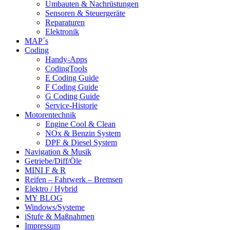
Umbauten & Nachrüstungen
Sensoren & Steuergeräte
Reparaturen
Elektronik
MAP´s
Coding
Handy-Apps
CodingTools
E Coding Guide
F Coding Guide
G Coding Guide
Service-Historie
Motorentechnik
Engine Cool & Clean
NOx & Benzin System
DPF & Diesel System
Navigation & Musik
Getriebe/Diff/Öle
MINI F & R
Reifen – Fahrwerk – Bremsen
Elektro / Hybrid
MY BLOG
Windows/Systeme
iStufe & Maßnahmen
Impressum