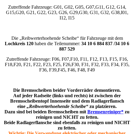
Zutreffende Fahrzeuge: G01, G02, G05, G07,G11, G12, G14,
G15,G20, G21, G22, G23, G26, G29,G30, G31, G32, G38,I01,
I12, I15
Die „Reibwerterhoehende Scheibe“ für Fahrzeuge mit dem
Lochkreis 120
haben die Teilenummer:
34 10 6 884 837 /34 10 6
887 529
Zutreffende Fahrzeuge: F06, F07,F10, F11, F12, F13, F15, F16,
F18,F20, F21, F22, F23, F25, F26,F30, F31, F32, F33, F34, F35,
F36, F39,F45, F46, F48, F49
Die Bremsscheiben beider Vorderräder demontieren.
Auf jeder Radseite (links und rechts) ist zwischen der
Bremsscheibentopf Innenseite und dem Radlagerflansch
eine
„Reibwerterhoehende Scheibe“
zu platzieren.
Dazu sind bei beiden Bremsscheiben mit
Bremsenreiniger*
zu
reinigen und NICHT zu fetten.
Beide Radlagerflansche sind ebenfalls zu reinigen und NICHT
zu fetten.
Wichtig: Die Verwendung elektrischer oder mechanischer