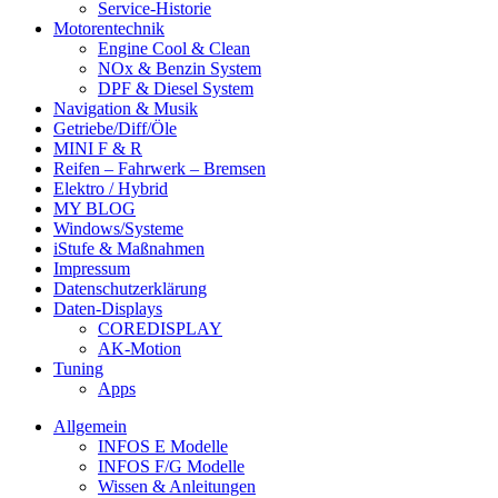
Service-Historie
Motorentechnik
Engine Cool & Clean
NOx & Benzin System
DPF & Diesel System
Navigation & Musik
Getriebe/Diff/Öle
MINI F & R
Reifen – Fahrwerk – Bremsen
Elektro / Hybrid
MY BLOG
Windows/Systeme
iStufe & Maßnahmen
Impressum
Datenschutzerklärung
Daten-Displays
COREDISPLAY
AK-Motion
Tuning
Apps
Allgemein
INFOS E Modelle
INFOS F/G Modelle
Wissen & Anleitungen