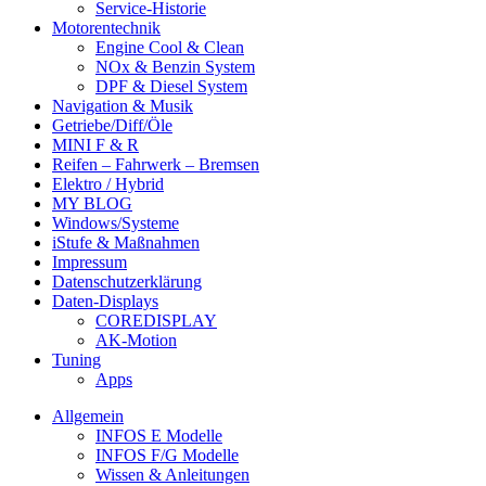
Service-Historie
Motorentechnik
Engine Cool & Clean
NOx & Benzin System
DPF & Diesel System
Navigation & Musik
Getriebe/Diff/Öle
MINI F & R
Reifen – Fahrwerk – Bremsen
Elektro / Hybrid
MY BLOG
Windows/Systeme
iStufe & Maßnahmen
Impressum
Datenschutzerklärung
Daten-Displays
COREDISPLAY
AK-Motion
Tuning
Apps
Allgemein
INFOS E Modelle
INFOS F/G Modelle
Wissen & Anleitungen