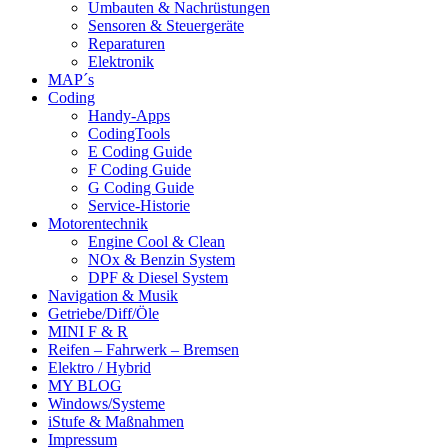
Umbauten & Nachrüstungen
Sensoren & Steuergeräte
Reparaturen
Elektronik
MAP´s
Coding
Handy-Apps
CodingTools
E Coding Guide
F Coding Guide
G Coding Guide
Service-Historie
Motorentechnik
Engine Cool & Clean
NOx & Benzin System
DPF & Diesel System
Navigation & Musik
Getriebe/Diff/Öle
MINI F & R
Reifen – Fahrwerk – Bremsen
Elektro / Hybrid
MY BLOG
Windows/Systeme
iStufe & Maßnahmen
Impressum