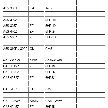
A5S 300J
Jatco
Jatco
A5S 310Z
ZF
5HP-18
A5S 325Z
ZF
5HP-19
A5S 440Z
ZF
5HP-24
A5S 560Z
ZF
5HP-30
A5S 360R / 390R
GM
GM5
GA6F21AW
AISIN
GA6F21AW
GA6HP19Z
ZF
6HP19
GA6HP26Z
ZF
6HP26
GA6HP32Z
ZF
6HP32
GA6L45R
GM
GM6
GA8F22AW
AISIN
GA8F22AW
GA8HP45Z
ZF
8HP45