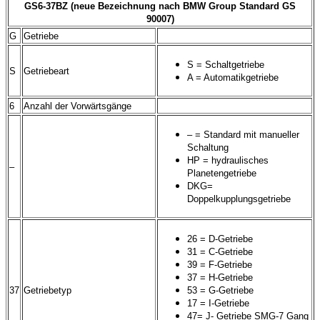
GS6-37BZ (neue Bezeichnung nach BMW Group Standard GS
90007)
G
Getriebe
S = Schaltgetriebe
S
Getriebeart
A = Automatikgetriebe
6
Anzahl der Vorwärtsgänge
– = Standard mit manueller
Schaltung
HP = hydraulisches
–
Planetengetriebe
DKG=
Doppelkupplungsgetriebe
26 = D-Getriebe
31 = C-Getriebe
39 = F-Getriebe
37 = H-Getriebe
37
Getriebetyp
53 = G-Getriebe
17 = I-Getriebe
47= J- Getriebe SMG-7 Gang