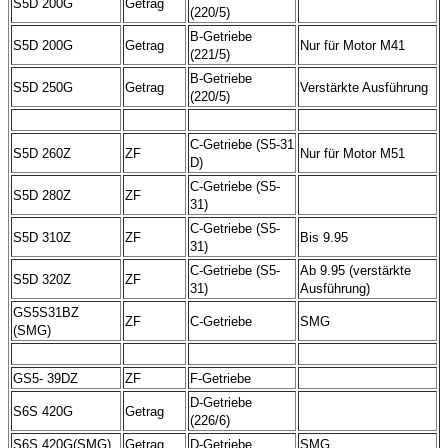
S5D 200G
Getrag
(220/5)
B-Getriebe
S5D 200G
Getrag
Nur für Motor M41
(221/5)
B-Getriebe
S5D 250G
Getrag
Verstärkte Ausführung
(220/5)
C-Getriebe (S5-31
S5D 260Z
ZF
Nur für Motor M51
D)
C-Getriebe (S5-
S5D 280Z
ZF
31)
C-Getriebe (S5-
S5D 310Z
ZF
Bis 9.95
31)
C-Getriebe (S5-
Ab 9.95 (verstärkte
S5D 320Z
ZF
31)
Ausführung)
GS5S31BZ
ZF
C-Getriebe
SMG
(SMG)
GS5- 39DZ
ZF
F-Getriebe
D-Getriebe
S6S 420G
Getrag
(226/6)
S6S 420G(SMG)
Getrag
D-Getriebe
SMG