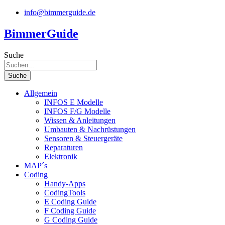
Zum
info@bimmerguide.de
Inhalt
springen
BimmerGuide
Suche
Suche
Allgemein
INFOS E Modelle
INFOS F/G Modelle
Wissen & Anleitungen
Umbauten & Nachrüstungen
Sensoren & Steuergeräte
Reparaturen
Elektronik
MAP´s
Coding
Handy-Apps
CodingTools
E Coding Guide
F Coding Guide
G Coding Guide