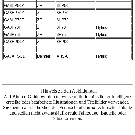
GA8HP50Z
ZF
8HP50
GA8HP70Z
ZF
8HP70
GA8HP75Z
ZF
8HP75
GA8P70H
ZF
8P70
Hybrid
GA8P75H
ZF
8P75
Hybrid
GA8HP90Z
ZF
8HP90
GA7AHSCD
Daimler
AHS-C
Hybrid
ℹ️ Hinweis zu den Abbildungen
Auf BimmerGuide werden teilweise mithilfe künstlicher Intelligenz
erstellte oder bearbeitete Illustrationen und Titelbilder verwendet.
Sie dienen ausschließlich der Veranschaulichung technischer Inhalte
und stellen nicht zwangsläufig reale Fahrzeuge, Bauteile oder
Situationen dar.