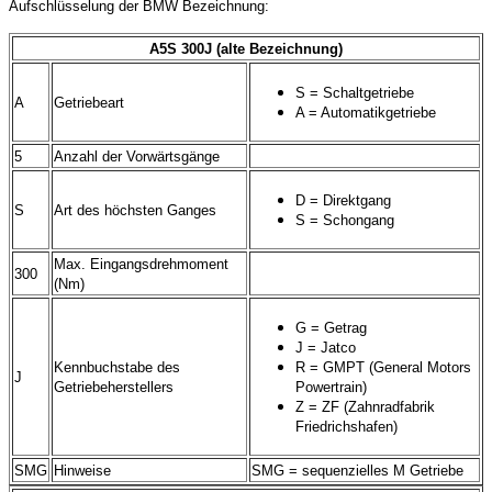
Aufschlüsselung der BMW Bezeichnung:
A5S 300J (alte Bezeichnung)
S = Schaltgetriebe
A
Getriebeart
A = Automatikgetriebe
5
Anzahl der Vorwärtsgänge
D = Direktgang
S
Art des höchsten Ganges
S = Schongang
Max. Eingangsdrehmoment
300
(Nm)
G = Getrag
J = Jatco
Kennbuchstabe des
R = GMPT (General Motors
J
Getriebeherstellers
Powertrain)
Z = ZF (Zahnradfabrik
Friedrichshafen)
SMG
Hinweise
SMG = sequenzielles M Getriebe