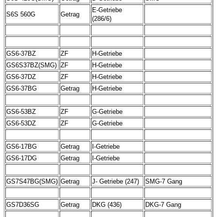
E-Getriebe
S6S 560G
Getrag
(286/6)
GS6-37BZ
ZF
H-Getriebe
GS6S37BZ(SMG)
ZF
H-Getriebe
GS6-37DZ
ZF
H-Getriebe
GS6-37BG
Getrag
H-Getriebe
GS6-53BZ
ZF
G-Getriebe
GS6-53DZ
ZF
G-Getriebe
GS6-17BG
Getrag
I-Getriebe
GS6-17DG
Getrag
I-Getriebe
GS7S47BG(SMG)
Getrag
J- Getriebe (247)
SMG-7 Gang
GS7D36SG
Getrag
DKG (436)
DKG-7 Gang