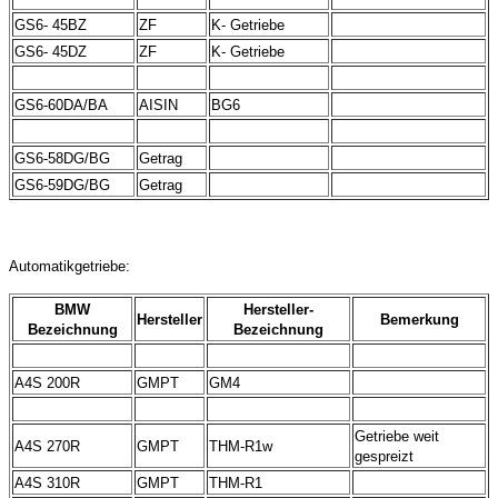
GS6- 45BZ
ZF
K- Getriebe
GS6- 45DZ
ZF
K- Getriebe
GS6-60DA/BA
AISIN
BG6
GS6-58DG/BG
Getrag
GS6-59DG/BG
Getrag
Automatikgetriebe:
BMW
Hersteller-
Hersteller
Bemerkung
Bezeichnung
Bezeichnung
A4S 200R
GMPT
GM4
Getriebe weit
A4S 270R
GMPT
THM-R1w
gespreizt
A4S 310R
GMPT
THM-R1