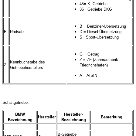
45= K- Getriebe
36= Getriebe DKG
B = Benziner-Übersetzung
B
Radsatz
D = Diesel-Übersetzung
S= Sport-Übersetzung
G = Getrag
Z = ZF (Zahnradfabrik
Kennbuchstabe des
Z
Friedrichshafen)
Getriebeherstellers
A = AISIN
Schaltgetriebe:
BMW
Hersteller-
Hersteller
Bemerkung
Bezeichnung
Bezeichnung
B-Getriebe