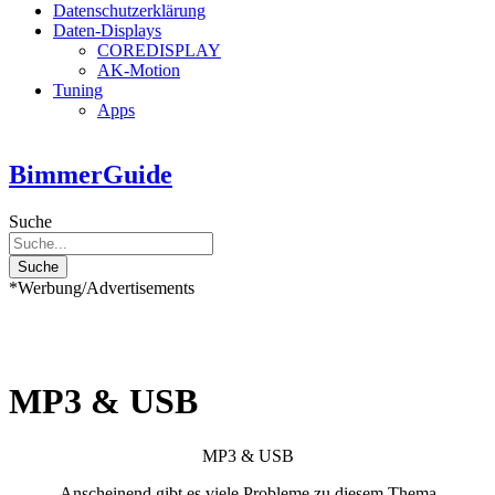
Datenschutzerklärung
Daten-Displays
COREDISPLAY
AK-Motion
Tuning
Apps
BimmerGuide
Suche
Suche
*Werbung/Advertisements
MP3 & USB
MP3
&
USB
Anscheinend gibt es viele Probleme zu diesem Thema