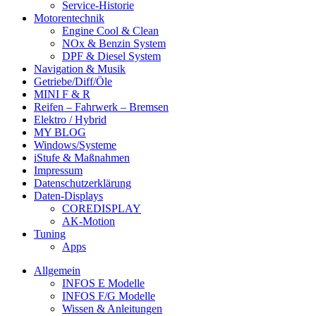
Service-Historie
Motorentechnik
Engine Cool & Clean
NOx & Benzin System
DPF & Diesel System
Navigation & Musik
Getriebe/Diff/Öle
MINI F & R
Reifen – Fahrwerk – Bremsen
Elektro / Hybrid
MY BLOG
Windows/Systeme
iStufe & Maßnahmen
Impressum
Datenschutzerklärung
Daten-Displays
COREDISPLAY
AK-Motion
Tuning
Apps
Allgemein
INFOS E Modelle
INFOS F/G Modelle
Wissen & Anleitungen