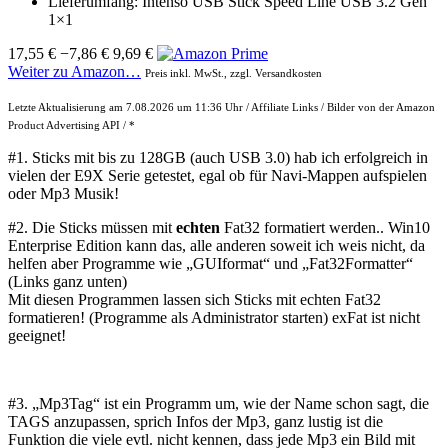
Lieferumfang: Intenso USB Stick Speed Line USB 3.2 Gen
1×1
17,55 €
−7,86 €
9,69 €
Weiter zu Amazon…
Preis inkl. MwSt., zzgl. Versandkosten
Letzte Aktualisierung am 7.08.2026 um 11:36 Uhr / Affiliate Links / Bilder von der Amazon
Product Advertising API / *
#1. Sticks mit bis zu 128GB (auch
USB
3.0) hab ich erfolgreich in
vielen der E9X Serie getestet, egal ob für Navi-Mappen aufspielen
oder
Mp3
Musik!
#2. Die Sticks müssen mit
echten
Fat32 formatiert werden.. Win10
Enterprise Edition kann das, alle anderen soweit ich weis nicht, da
helfen aber Programme wie „GUIformat“ und „Fat32Formatter“
(Links ganz unten)
Mit diesen Programmen lassen sich Sticks mit echten Fat32
formatieren! (Programme als Administrator starten) exFat ist nicht
geeignet!
#3. „Mp3Tag“ ist ein Programm um, wie der Name schon sagt, die
TAGS anzupassen, sprich Infos der
Mp3
, ganz lustig ist die
Funktion die viele evtl. nicht kennen, dass jede
Mp3
ein Bild mit