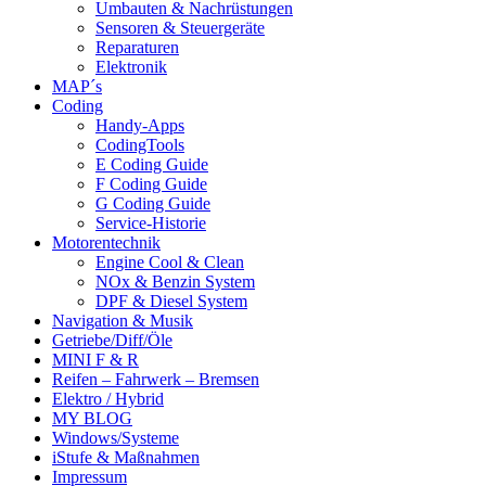
Umbauten & Nachrüstungen
Sensoren & Steuergeräte
Reparaturen
Elektronik
MAP´s
Coding
Handy-Apps
CodingTools
E Coding Guide
F Coding Guide
G Coding Guide
Service-Historie
Motorentechnik
Engine Cool & Clean
NOx & Benzin System
DPF & Diesel System
Navigation & Musik
Getriebe/Diff/Öle
MINI F & R
Reifen – Fahrwerk – Bremsen
Elektro / Hybrid
MY BLOG
Windows/Systeme
iStufe & Maßnahmen
Impressum