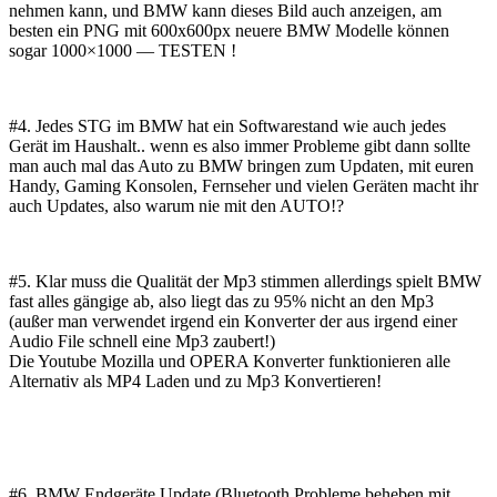
nehmen kann, und BMW kann dieses Bild auch anzeigen, am
besten ein PNG mit 600x600px neuere BMW Modelle können
sogar 1000×1000 — TESTEN !
#4. Jedes STG im BMW hat ein Softwarestand wie auch jedes
Gerät im Haushalt.. wenn es also immer Probleme gibt dann sollte
man auch mal das Auto zu BMW bringen zum Updaten, mit euren
Handy, Gaming Konsolen, Fernseher und vielen Geräten macht ihr
auch Updates, also warum nie mit den AUTO!?
#5. Klar muss die Qualität der
Mp3
stimmen allerdings spielt BMW
fast alles gängige ab, also liegt das zu 95% nicht an den
Mp3
(außer man verwendet irgend ein Konverter der aus irgend einer
Audio File schnell eine
Mp3
zaubert!)
Die Youtube Mozilla und OPERA Konverter funktionieren alle
Alternativ als MP4 Laden und zu
Mp3
Konvertieren!
#6. BMW Endgeräte Update (Bluetooth Probleme beheben mit