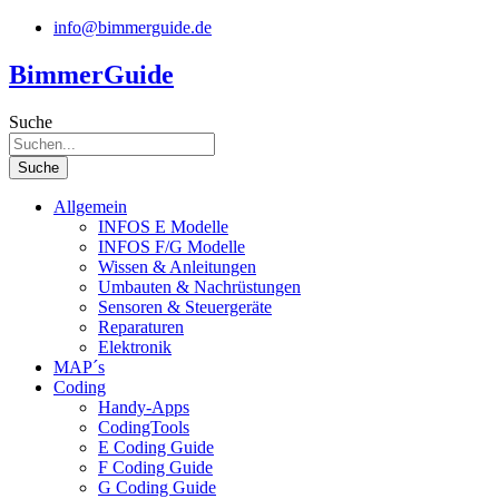
Zum
info@bimmerguide.de
Inhalt
springen
BimmerGuide
Suche
Suche
Allgemein
INFOS E Modelle
INFOS F/G Modelle
Wissen & Anleitungen
Umbauten & Nachrüstungen
Sensoren & Steuergeräte
Reparaturen
Elektronik
MAP´s
Coding
Handy-Apps
CodingTools
E Coding Guide
F Coding Guide
G Coding Guide