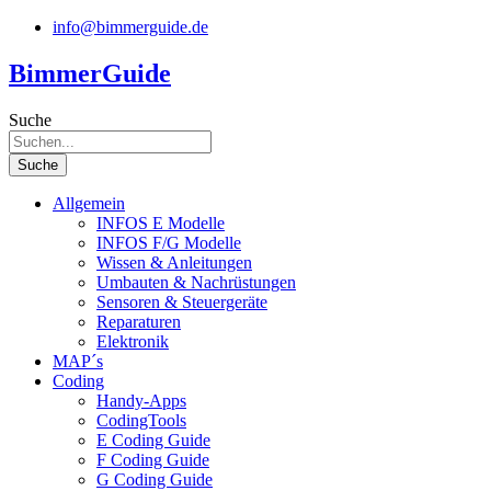
Zum
info@bimmerguide.de
Inhalt
springen
BimmerGuide
Suche
Suche
Allgemein
INFOS E Modelle
INFOS F/G Modelle
Wissen & Anleitungen
Umbauten & Nachrüstungen
Sensoren & Steuergeräte
Reparaturen
Elektronik
MAP´s
Coding
Handy-Apps
CodingTools
E Coding Guide
F Coding Guide
G Coding Guide