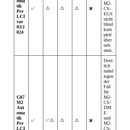
oma
M2-
tik
⚠️
⚠️
⚠️
✅
❌
CS-
Pre
EGS
LCI
nicht
vor
blind
03/2
kom
024
plett
über
neh
men.
Deut
lich
nahel
iegen
der
Fall
für
G87
M2-
M2
CS-
Aut
DM
oma
E
tik
und
✅⚠️
⚠️
⚠️
✅
❌
Pre
M2-
LCI
CS-