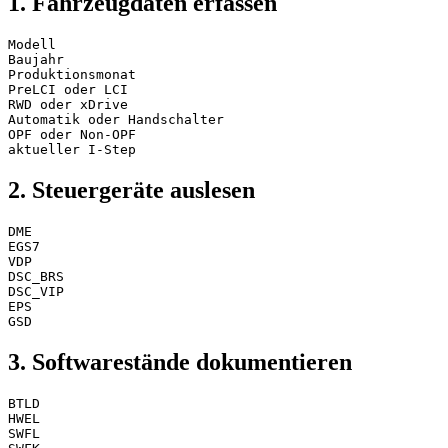
1. Fahrzeugdaten erfassen
Modell
Baujahr
Produktionsmonat
PreLCI oder LCI
RWD oder xDrive
Automatik oder Handschalter
OPF oder Non-OPF
aktueller I-Step
2. Steuergeräte auslesen
DME
EGS7
VDP
DSC_BRS
DSC_VIP
EPS
GSD
3. Softwarestände dokumentieren
BTLD
HWEL
SWFL