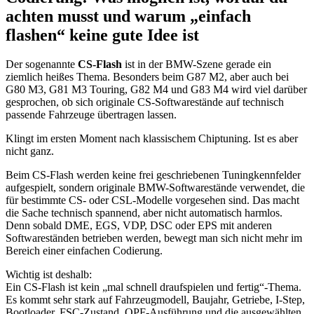
achten musst und warum „einfach
flashen“ keine gute Idee ist
Der sogenannte
CS-Flash
ist in der BMW-Szene gerade ein
ziemlich heißes Thema. Besonders beim G87 M2, aber auch bei
G80 M3, G81 M3 Touring, G82 M4 und G83 M4 wird viel darüber
gesprochen, ob sich originale CS-Softwarestände auf technisch
passende Fahrzeuge übertragen lassen.
Klingt im ersten Moment nach klassischem Chiptuning. Ist es aber
nicht ganz.
Beim CS-Flash werden keine frei geschriebenen Tuningkennfelder
aufgespielt, sondern originale BMW-Softwarestände verwendet, die
für bestimmte CS- oder CSL-Modelle vorgesehen sind. Das macht
die Sache technisch spannend, aber nicht automatisch harmlos.
Denn sobald DME, EGS, VDP, DSC oder EPS mit anderen
Softwareständen betrieben werden, bewegt man sich nicht mehr im
Bereich einer einfachen Codierung.
Wichtig ist deshalb:
Ein CS-Flash ist kein „mal schnell draufspielen und fertig“-Thema.
Es kommt sehr stark auf Fahrzeugmodell, Baujahr, Getriebe, I-Step,
Bootloader, FSC-Zustand, OPF-Ausführung und die ausgewählten