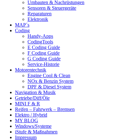
Umbauten & Nachrüstungen
Sensoren & Steuergeräte
Reparaturen
Elektronik
MAP´s
Coding
Handy-Apps
CodingTools
E Coding Guide
F Coding Guide
G Coding Guide
Service-Historie
Motorentechnik
Engine Cool & Clean
NOx & Benzin System
DPF & Diesel System
Navigation & Musik
Getriebe/Diff/Öle
MINI F & R
Reifen – Fahrwerk – Bremsen
Elektro / Hybrid
MY BLOG
Windows/Systeme
iStufe & Maßnahmen
Impressum