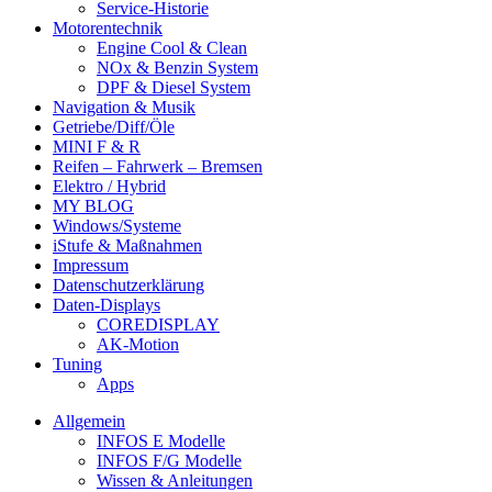
Service-Historie
Motorentechnik
Engine Cool & Clean
NOx & Benzin System
DPF & Diesel System
Navigation & Musik
Getriebe/Diff/Öle
MINI F & R
Reifen – Fahrwerk – Bremsen
Elektro / Hybrid
MY BLOG
Windows/Systeme
iStufe & Maßnahmen
Impressum
Datenschutzerklärung
Daten-Displays
COREDISPLAY
AK-Motion
Tuning
Apps
Allgemein
INFOS E Modelle
INFOS F/G Modelle
Wissen & Anleitungen