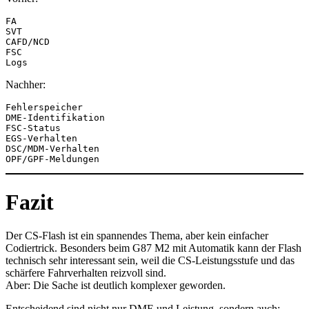
FA
SVT
CAFD/NCD
FSC
Logs
Nachher:
Fehlerspeicher
DME-Identifikation
FSC-Status
EGS-Verhalten
DSC/MDM-Verhalten
OPF/GPF-Meldungen
Fazit
Der CS-Flash ist ein spannendes Thema, aber kein einfacher
Codiertrick. Besonders beim G87 M2 mit Automatik kann der Flash
technisch sehr interessant sein, weil die CS-Leistungsstufe und das
schärfere Fahrverhalten reizvoll sind.
Aber: Die Sache ist deutlich komplexer geworden.
Entscheidend sind nicht nur DME und Leistung, sondern auch: