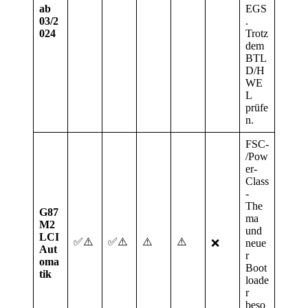
ab
EGS
03/2
.
024
Trotz
dem
BTL
D/H
WE
L
prüfe
n.
FSC-
/Pow
er-
Class
-
The
G87
ma
M2
und
LCI
✅⚠️
✅⚠️
⚠️
⚠️
❌
neue
Aut
r
oma
Boot
tik
loade
r
beso