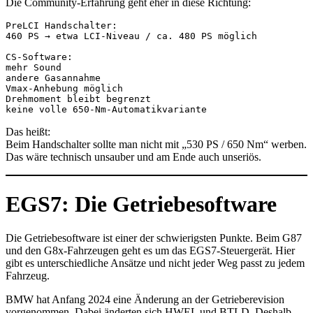
Die Community-Erfahrung geht eher in diese Richtung:
PreLCI Handschalter:
460 PS → etwa LCI-Niveau / ca. 480 PS möglich
CS-Software:
mehr Sound
andere Gasannahme
Vmax-Anhebung möglich
Drehmoment bleibt begrenzt
keine volle 650-Nm-Automatikvariante
Das heißt:
Beim Handschalter sollte man nicht mit „530 PS / 650 Nm“ werben.
Das wäre technisch unsauber und am Ende auch unseriös.
EGS7: Die Getriebesoftware
Die Getriebesoftware ist einer der schwierigsten Punkte. Beim G87
und den G8x-Fahrzeugen geht es um das EGS7-Steuergerät. Hier
gibt es unterschiedliche Ansätze und nicht jeder Weg passt zu jedem
Fahrzeug.
BMW hat Anfang 2024 eine Änderung an der Getrieberevision
vorgenommen. Dabei änderten sich HWEL und BTLD. Deshalb