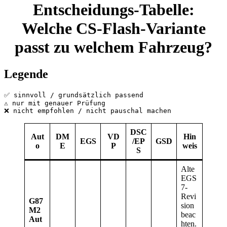
Entscheidungs-Tabelle:
Welche CS-Flash-Variante
passt zu welchem Fahrzeug?
Legende
✅ sinnvoll / grundsätzlich passend
⚠️ nur mit genauer Prüfung
❌ nicht empfohlen / nicht pauschal machen
DSC
Aut
DM
VD
Hin
EGS
/EP
GSD
o
E
P
weis
S
Alte
EGS
7-
Revi
G87
sion
M2
beac
Aut
hten.