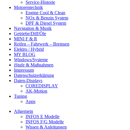
Service-Historie
Motorentechnik
Engine Cool & Clean
NOx & Benzin System
DPF & Diesel System
Navigation & Musik
Getriebe/Diff/Öle
MINI F & R
Reifen – Fahrwerk – Bremsen
Elektro / Hybrid
MY BLOG
Windows/Systeme
iStufe & Maßnahmen
Impressum
Datenschutzerklärung
Daten-Displays
COREDISPLAY
AK-Motion
Tuning
Apps
Allgemein
INFOS E Modelle
INFOS F/G Modelle
Wissen & Anleitungen