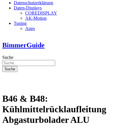
Datenschutzerklärung
Daten-Displays
COREDISPLAY
AK-Motion
Tuning
Apps
BimmerGuide
Suche
Suche
B46 & B48:
Kühlmittelrücklaufleitung
Abgasturbolader ALU