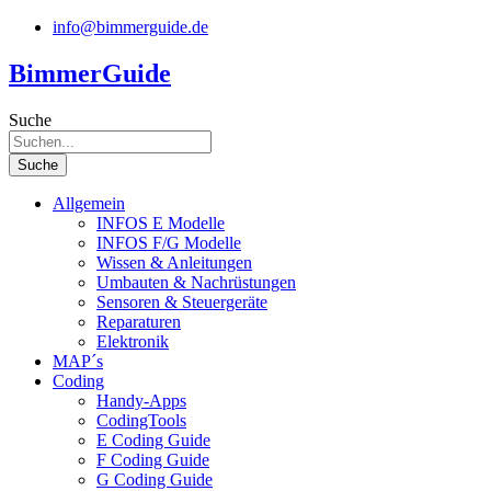
Zum
info@bimmerguide.de
Inhalt
springen
BimmerGuide
Suche
Suche
Allgemein
INFOS E Modelle
INFOS F/G Modelle
Wissen & Anleitungen
Umbauten & Nachrüstungen
Sensoren & Steuergeräte
Reparaturen
Elektronik
MAP´s
Coding
Handy-Apps
CodingTools
E Coding Guide
F Coding Guide
G Coding Guide