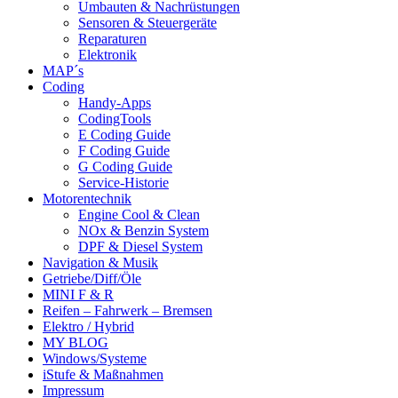
Umbauten & Nachrüstungen
Sensoren & Steuergeräte
Reparaturen
Elektronik
MAP´s
Coding
Handy-Apps
CodingTools
E Coding Guide
F Coding Guide
G Coding Guide
Service-Historie
Motorentechnik
Engine Cool & Clean
NOx & Benzin System
DPF & Diesel System
Navigation & Musik
Getriebe/Diff/Öle
MINI F & R
Reifen – Fahrwerk – Bremsen
Elektro / Hybrid
MY BLOG
Windows/Systeme
iStufe & Maßnahmen
Impressum