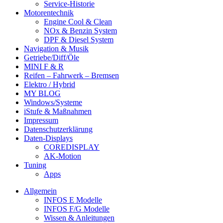
Service-Historie
Motorentechnik
Engine Cool & Clean
NOx & Benzin System
DPF & Diesel System
Navigation & Musik
Getriebe/Diff/Öle
MINI F & R
Reifen – Fahrwerk – Bremsen
Elektro / Hybrid
MY BLOG
Windows/Systeme
iStufe & Maßnahmen
Impressum
Datenschutzerklärung
Daten-Displays
COREDISPLAY
AK-Motion
Tuning
Apps
Allgemein
INFOS E Modelle
INFOS F/G Modelle
Wissen & Anleitungen