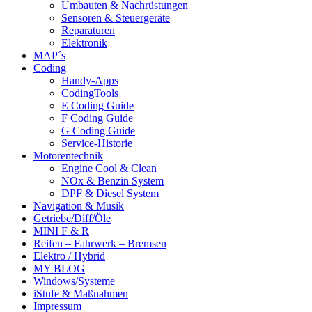
Umbauten & Nachrüstungen
Sensoren & Steuergeräte
Reparaturen
Elektronik
MAP´s
Coding
Handy-Apps
CodingTools
E Coding Guide
F Coding Guide
G Coding Guide
Service-Historie
Motorentechnik
Engine Cool & Clean
NOx & Benzin System
DPF & Diesel System
Navigation & Musik
Getriebe/Diff/Öle
MINI F & R
Reifen – Fahrwerk – Bremsen
Elektro / Hybrid
MY BLOG
Windows/Systeme
iStufe & Maßnahmen
Impressum