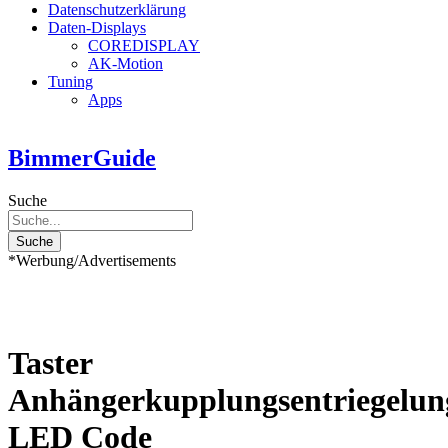
Datenschutzerklärung
Daten-Displays
COREDISPLAY
AK-Motion
Tuning
Apps
BimmerGuide
Suche
Suche
*Werbung/Advertisements
Taster
Anhängerkupplungsentriegelun
LED Code