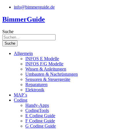
Zum
info@bimmerguide.de
Inhalt
springen
BimmerGuide
Suche
Suche
Allgemein
INFOS E Modelle
INFOS F/G Modelle
Wissen & Anleitungen
Umbauten & Nachrüstungen
Sensoren & Steuergeräte
Reparaturen
Elektronik
MAP´s
Coding
Handy-Apps
CodingTools
E Coding Guide
F Coding Guide
G Coding Guide