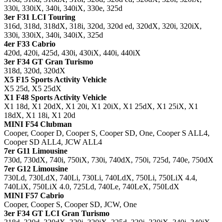
330i, 330iX, 340i, 340iX, 330e, 325d
3er F31 LCI Touring
316d, 318d, 318dX, 318i, 320d, 320d ed, 320dX, 320i, 320iX,
330i, 330iX, 340i, 340iX, 325d
4er F33 Cabrio
420d, 420i, 425d, 430i, 430iX, 440i, 440iX
3er F34 GT Gran Turismo
318d, 320d, 320dX
X5 F15 Sports Activity Vehicle
X5 25d, X5 25dX
X1 F48 Sports Activity Vehicle
X1 18d, X1 20dX, X1 20i, X1 20iX, X1 25dX, X1 25iX, X1
18dX, X1 18i, X1 20d
MINI F54 Clubman
Cooper, Cooper D, Cooper S, Cooper SD, One, Cooper S ALL4,
Cooper SD ALL4, JCW ALL4
7er G11 Limousine
730d, 730dX, 740i, 750iX, 730i, 740dX, 750i, 725d, 740e, 750dX
7er G12 Limousine
730Ld, 730LdX, 740Li, 730Li, 740LdX, 750Li, 750LiX 4.4,
740LiX, 750LiX 4.0, 725Ld, 740Le, 740LeX, 750LdX
MINI F57 Cabrio
Cooper, Cooper S, Cooper SD, JCW, One
3er F34 GT LCI Gran Turismo