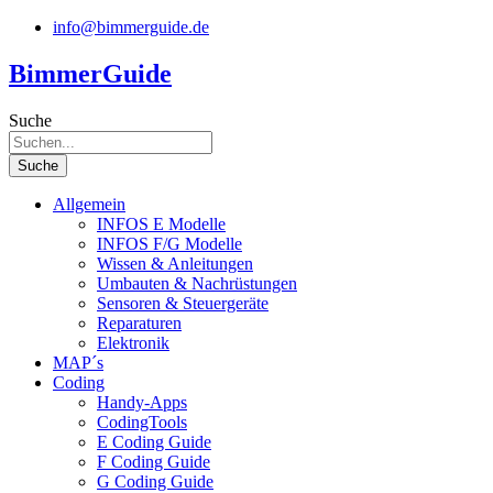
Zum
info@bimmerguide.de
Inhalt
springen
BimmerGuide
Suche
Suche
Allgemein
INFOS E Modelle
INFOS F/G Modelle
Wissen & Anleitungen
Umbauten & Nachrüstungen
Sensoren & Steuergeräte
Reparaturen
Elektronik
MAP´s
Coding
Handy-Apps
CodingTools
E Coding Guide
F Coding Guide
G Coding Guide