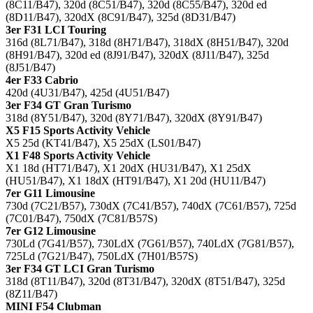
(8C11/B47), 320d (8C51/B47), 320d (8C55/B47), 320d ed
(8D11/B47), 320dX (8C91/B47), 325d (8D31/B47)
3er F31 LCI Touring
316d (8L71/B47), 318d (8H71/B47), 318dX (8H51/B47), 320d
(8H91/B47), 320d ed (8J91/B47), 320dX (8J11/B47), 325d
(8J51/B47)
4er F33 Cabrio
420d (4U31/B47), 425d (4U51/B47)
3er F34 GT Gran Turismo
318d (8Y51/B47), 320d (8Y71/B47), 320dX (8Y91/B47)
X5 F15 Sports Activity Vehicle
X5 25d (KT41/B47), X5 25dX (LS01/B47)
X1 F48 Sports Activity Vehicle
X1 18d (HT71/B47), X1 20dX (HU31/B47), X1 25dX
(HU51/B47), X1 18dX (HT91/B47), X1 20d (HU11/B47)
7er G11 Limousine
730d (7C21/B57), 730dX (7C41/B57), 740dX (7C61/B57), 725d
(7C01/B47), 750dX (7C81/B57S)
7er G12 Limousine
730Ld (7G41/B57), 730LdX (7G61/B57), 740LdX (7G81/B57),
725Ld (7G21/B47), 750LdX (7H01/B57S)
3er F34 GT LCI Gran Turismo
318d (8T11/B47), 320d (8T31/B47), 320dX (8T51/B47), 325d
(8Z11/B47)
MINI F54 Clubman