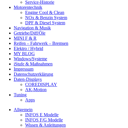
Service-Historie
Motorentechnik
Engine Cool & Clean
NOx & Benzin System
DPF & Diesel System
Navigation & Musik
Getriebe/Diff/Öle
MINI F & R
Reifen – Fahrwerk – Bremsen
Elektro / Hybrid
MY BLOG
Windows/Systeme
iStufe & Maßnahmen
Impressum
Datenschutzerklärung
Daten-Displays
COREDISPLAY
AK-Motion
Tuning
Apps
Allgemein
INFOS E Modelle
INFOS F/G Modelle
Wissen & Anleitungen