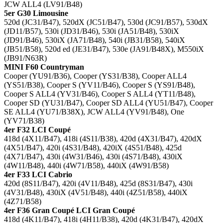
JCW ALL4 (LV91/B48)
5er G30 Limousine
520d (JC31/B47), 520dX (JC51/B47), 530d (JC91/B57), 530dX
(JD11/B57), 530i (JD31/B46), 530i (JA51/B48), 530iX
(JD91/B46), 530iX (JA71/B48), 540i (JB31/B58), 540iX
(JB51/B58), 520d ed (JE31/B47), 530e (JA91/B48X), M550iX
(JB91/N63R)
MINI F60 Countryman
Cooper (YU91/B36), Cooper (YS31/B38), Cooper ALL4
(YS51/B38), Cooper S (YV11/B46), Cooper S (YS91/B48),
Cooper S ALL4 (YV31/B46), Cooper S ALL4 (YT11/B48),
Cooper SD (YU31/B47), Cooper SD ALL4 (YU51/B47), Cooper
SE ALL4 (YU71/B38X), JCW ALL4 (YV91/B48), One
(YV71/B38)
4er F32 LCI Coupé
418d (4X11/B47), 418i (4S11/B38), 420d (4X31/B47), 420dX
(4X51/B47), 420i (4S31/B48), 420iX (4S51/B48), 425d
(4X71/B47), 430i (4W31/B46), 430i (4S71/B48), 430iX
(4W11/B48), 440i (4W71/B58), 440iX (4W91/B58)
4er F33 LCI Cabrio
420d (8S11/B47), 420i (4V11/B48), 425d (8S31/B47), 430i
(4V31/B48), 430iX (4V51/B48), 440i (4Z51/B58), 440iX
(4Z71/B58)
4er F36 Gran Coupé LCI Gran Coupé
418d (4K11/B47), 418i (4H11/B38), 420d (4K31/B47), 420dX