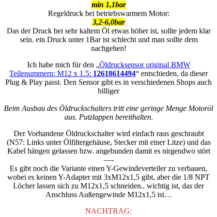
min 1,1bar
Regeldruck bei betriebswarmem Motor:
3,2-6,0bar
Das der Druck bei sehr kaltem Öl etwas höher ist, sollte jedem klar
sein. ein Druck unter 1Bar ist schlecht und man sollte dem
nachgehen!
Ich habe mich für den „
Öldrucksensor original BMW
Teilenummern: M12 x 1.5:
12618614494
“ entschieden, da dieser
Plug & Play passt. Den Sensor gibt es in verschiedenen Shops auch
billiger
Beim Ausbau des Öldruckschalters tritt eine geringe Menge Motoröl
aus. Putzlappen bereithalten.
Der Vorhandene Öldruckschalter wird einfach raus geschraubt
(N57: Links unter Ölfiltergehäuse, Stecker mit einer Litze) und das
Kabel hängen gelassen bzw. angebunden damit es nirgendwo stört
—-
Es gibt noch die Variante einen Y-Gewindeverteiler zu verbauen,
wobei es keinen Y-Adapter mit 3xM12x1,5 gibt, aber die 1/8 NPT
Löcher lassen sich zu M12x1,5 schneiden.. wichtig ist, das der
Anschluss Außengewinde M12x1,5 ist…
NACHTRAG: