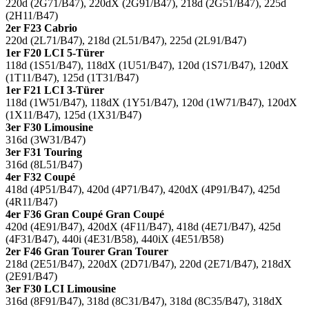
220d (2G71/B47), 220dX (2G91/B47), 218d (2G51/B47), 225d
(2H11/B47)
2er F23 Cabrio
220d (2L71/B47), 218d (2L51/B47), 225d (2L91/B47)
1er F20 LCI 5-Türer
118d (1S51/B47), 118dX (1U51/B47), 120d (1S71/B47), 120dX
(1T11/B47), 125d (1T31/B47)
1er F21 LCI 3-Türer
118d (1W51/B47), 118dX (1Y51/B47), 120d (1W71/B47), 120dX
(1X11/B47), 125d (1X31/B47)
3er F30 Limousine
316d (3W31/B47)
3er F31 Touring
316d (8L51/B47)
4er F32 Coupé
418d (4P51/B47), 420d (4P71/B47), 420dX (4P91/B47), 425d
(4R11/B47)
4er F36 Gran Coupé Gran Coupé
420d (4E91/B47), 420dX (4F11/B47), 418d (4E71/B47), 425d
(4F31/B47), 440i (4E31/B58), 440iX (4E51/B58)
2er F46 Gran Tourer Gran Tourer
218d (2E51/B47), 220dX (2D71/B47), 220d (2E71/B47), 218dX
(2E91/B47)
3er F30 LCI Limousine
316d (8F91/B47), 318d (8C31/B47), 318d (8C35/B47), 318dX