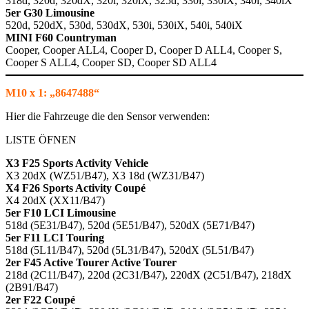
318d, 320d, 320dX, 320i, 320iX, 325d, 330i, 330iX, 340i, 340iX
5er G30 Limousine
520d, 520dX, 530d, 530dX, 530i, 530iX, 540i, 540iX
MINI F60 Countryman
Cooper, Cooper ALL4, Cooper D, Cooper D ALL4, Cooper S,
Cooper S ALL4, Cooper SD, Cooper SD ALL4
M10 x 1: „8647488“
Hier die Fahrzeuge die den Sensor verwenden:
LISTE ÖFNEN
X3 F25 Sports Activity Vehicle
X3 20dX (WZ51/B47), X3 18d (WZ31/B47)
X4 F26 Sports Activity Coupé
X4 20dX (XX11/B47)
5er F10 LCI Limousine
518d (5E31/B47), 520d (5E51/B47), 520dX (5E71/B47)
5er F11 LCI Touring
518d (5L11/B47), 520d (5L31/B47), 520dX (5L51/B47)
2er F45 Active Tourer Active Tourer
218d (2C11/B47), 220d (2C31/B47), 220dX (2C51/B47), 218dX
(2B91/B47)
2er F22 Coupé