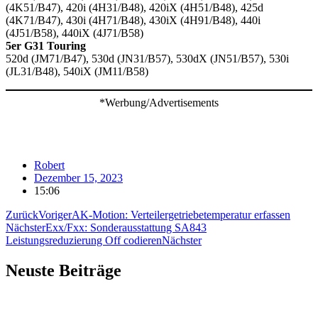
(4K51/B47), 420i (4H31/B48), 420iX (4H51/B48), 425d
(4K71/B47), 430i (4H71/B48), 430iX (4H91/B48), 440i
(4J51/B58), 440iX (4J71/B58)
5er G31 Touring
520d (JM71/B47), 530d (JN31/B57), 530dX (JN51/B57), 530i
(JL31/B48), 540iX (JM11/B58)
*Werbung/Advertisements
Robert
Dezember 15, 2023
15:06
Zurück
Voriger
AK-Motion: Verteilergetriebetemperatur erfassen
Nächster
Exx/Fxx: Sonderausstattung SA843
Leistungsreduzierung Off codieren
Nächster
Neuste Beiträge