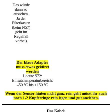
Das würde
dann so
aussehen.
Ja der
Filterkasten
(beim N57)
geht im
Regelfall
vorbei)
Der blaue Adapter
muss etwas gekürzt
werden
Loctite 572:
Einsatztemperaturbereich:
–50 °C bis +150 °C
Wenn der Sensor hinten nicht ganz rein geht müsst ihr auch
noch 1-2 Kupferringe rein legen und gut anziehen.
Das Kabel: