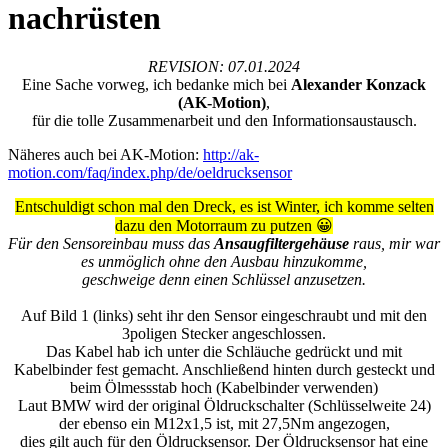
nachrüsten
REVISION: 07.01.2024
Eine Sache vorweg, ich bedanke mich bei
Alexander Konzack
(AK-Motion)
,
für die tolle Zusammenarbeit und den Informationsaustausch.
Näheres auch bei AK-Motion:
http://ak-
motion.com/faq/index.php/de/oeldrucksensor
Entschuldigt schon mal den Dreck, es ist Winter, ich komme selten
dazu den Motorraum zu putzen 😀
Für den Sensoreinbau muss das
Ansaugfiltergehäuse
raus, mir war
es unmöglich ohne den Ausbau hinzukomme,
geschweige denn einen Schlüssel anzusetzen.
Auf Bild 1 (links) seht ihr den Sensor eingeschraubt und mit den
3poligen Stecker angeschlossen.
Das Kabel hab ich unter die Schläuche gedrückt und mit
Kabelbinder fest gemacht. Anschließend hinten durch gesteckt und
beim Ölmessstab hoch (Kabelbinder verwenden)
Laut BMW wird der original Öldruckschalter (Schlüsselweite 24)
der ebenso ein M12x1,5 ist, mit 27,5Nm angezogen,
dies gilt auch für den Öldrucksensor. Der Öldrucksensor hat eine