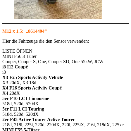
M12 x 1.5: „8614494“
Hier die Fahrzeuge die den Sensor verwenden:
LISTE ÖFNEN
MINI F56 3-Türer
Cooper, Cooper S, One, Cooper SD, One 55kW, JCW
i8 I12 Coupé
i8
X3 F25 Sports Activity Vehicle
X3 20dX, X3 18d
X4 F26 Sports Activity Coupé
X4 20dX
5er F10 LCI Limousine
518d, 520d, 520dX
5er F11 LCI Touring
518d, 520d, 520dX
2er F45 Active Tourer Active Tourer
218d, 218i, 225i, 220d, 220dX, 220i, 225iX, 216i, 218dX, 225xe
MINI F55 5-Türer