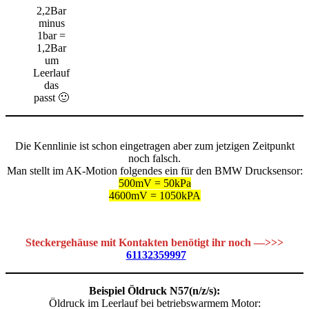
2,2Bar
minus
1bar =
1,2Bar
um
Leerlauf
das
passt 🙂
Die Kennlinie ist schon eingetragen aber zum jetzigen Zeitpunkt
noch falsch.
Man stellt im AK-Motion folgendes ein für den BMW Drucksensor:
500mV = 50kPa
4600mV = 1050kPA
Steckergehäuse mit Kontakten benötigt ihr noch —>>>
61132359997
Beispiel Öldruck N57(n/z/s):
Öldruck im Leerlauf bei betriebswarmem Motor: