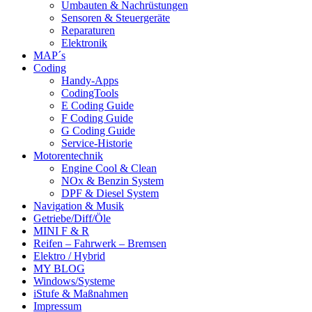
Umbauten & Nachrüstungen
Sensoren & Steuergeräte
Reparaturen
Elektronik
MAP´s
Coding
Handy-Apps
CodingTools
E Coding Guide
F Coding Guide
G Coding Guide
Service-Historie
Motorentechnik
Engine Cool & Clean
NOx & Benzin System
DPF & Diesel System
Navigation & Musik
Getriebe/Diff/Öle
MINI F & R
Reifen – Fahrwerk – Bremsen
Elektro / Hybrid
MY BLOG
Windows/Systeme
iStufe & Maßnahmen
Impressum