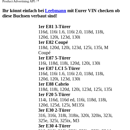
Product Advertising API / *
Ihr könnt einfach bei
Leebmann
mit Eurer VIN checken ob
diese Buchsen verbaut sind!
1er E81 3-Türer
116d, 116i 1.6, 116i 2.0, 118d, 118i,
120d, 120i, 123d, 130i
1er E82 Coupé
118d, 120d, 120i, 123d, 125i, 135i, M
Coupé
1er E87 5-Türer
116i, 118d, 118i, 120d, 120i, 130i
1er E87 LCI 5-Türer
116d, 116i 1.6, 116i 2.0, 118d, 118i,
120d, 120i, 123d, 130i
1er E88 Cabrio
118d, 118i, 120d, 120i, 123d, 125i, 135i
1er F20 5-Türer
114i, 116d, 116d ed, 116i, 118d, 118i,
120d, 125d, 125i, M135i
3er E30 2-Türer
316, 316i, 318i, 318is, 320i, 320is, 323i,
325e, 325i, 325ix, M3
3er E30 4-Türer