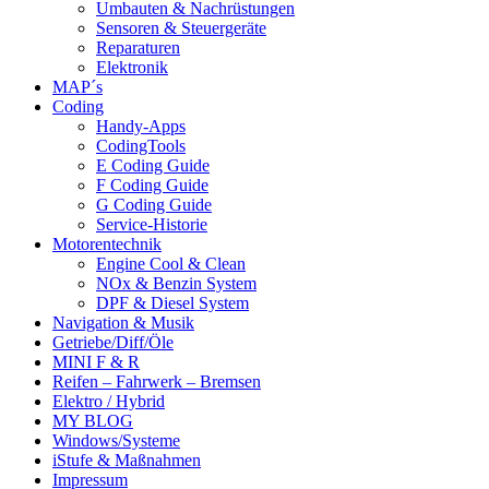
Umbauten & Nachrüstungen
Sensoren & Steuergeräte
Reparaturen
Elektronik
MAP´s
Coding
Handy-Apps
CodingTools
E Coding Guide
F Coding Guide
G Coding Guide
Service-Historie
Motorentechnik
Engine Cool & Clean
NOx & Benzin System
DPF & Diesel System
Navigation & Musik
Getriebe/Diff/Öle
MINI F & R
Reifen – Fahrwerk – Bremsen
Elektro / Hybrid
MY BLOG
Windows/Systeme
iStufe & Maßnahmen
Impressum