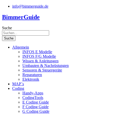
Zum
info@bimmerguide.de
Inhalt
springen
BimmerGuide
Suche
Suche
Allgemein
INFOS E Modelle
INFOS F/G Modelle
Wissen & Anleitungen
Umbauten & Nachrüstungen
Sensoren & Steuergeräte
Reparaturen
Elektronik
MAP´s
Coding
Handy-Apps
CodingTools
E Coding Guide
F Coding Guide
G Coding Guide