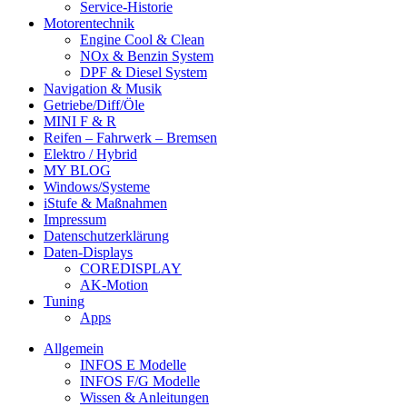
Service-Historie
Motorentechnik
Engine Cool & Clean
NOx & Benzin System
DPF & Diesel System
Navigation & Musik
Getriebe/Diff/Öle
MINI F & R
Reifen – Fahrwerk – Bremsen
Elektro / Hybrid
MY BLOG
Windows/Systeme
iStufe & Maßnahmen
Impressum
Datenschutzerklärung
Daten-Displays
COREDISPLAY
AK-Motion
Tuning
Apps
Allgemein
INFOS E Modelle
INFOS F/G Modelle
Wissen & Anleitungen