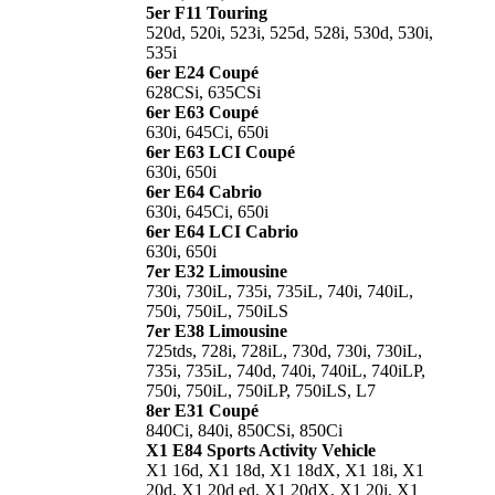
5er F11 Touring
520d, 520i, 523i, 525d, 528i, 530d, 530i,
535i
6er E24 Coupé
628CSi, 635CSi
6er E63 Coupé
630i, 645Ci, 650i
6er E63 LCI Coupé
630i, 650i
6er E64 Cabrio
630i, 645Ci, 650i
6er E64 LCI Cabrio
630i, 650i
7er E32 Limousine
730i, 730iL, 735i, 735iL, 740i, 740iL,
750i, 750iL, 750iLS
7er E38 Limousine
725tds, 728i, 728iL, 730d, 730i, 730iL,
735i, 735iL, 740d, 740i, 740iL, 740iLP,
750i, 750iL, 750iLP, 750iLS, L7
8er E31 Coupé
840Ci, 840i, 850CSi, 850Ci
X1 E84 Sports Activity Vehicle
X1 16d, X1 18d, X1 18dX, X1 18i, X1
20d, X1 20d ed, X1 20dX, X1 20i, X1