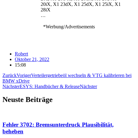
20iX, X1 23dX, X1 25dX, X1 25iX, X1
28iX
…
*Werbung/Advertisements
Robert
Oktober 21, 2022
15:08
Zurück
Voriger
Verteilergetriebeöl wechseln & VTG kalibrieren bei
BMW xDrive
Nächster
ESYS: Handbücher & Release
Nächster
Neuste Beiträge
Fehler 3702: Bremsunterdruck Plausibilität,
beheben