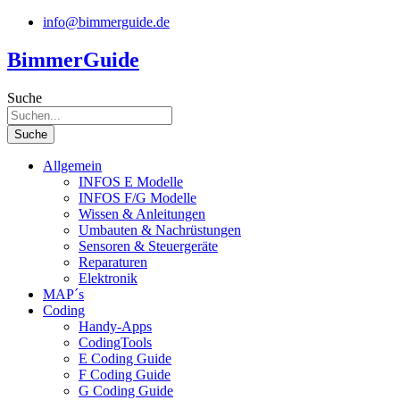
Zum
info@bimmerguide.de
Inhalt
springen
BimmerGuide
Suche
Suche
Allgemein
INFOS E Modelle
INFOS F/G Modelle
Wissen & Anleitungen
Umbauten & Nachrüstungen
Sensoren & Steuergeräte
Reparaturen
Elektronik
MAP´s
Coding
Handy-Apps
CodingTools
E Coding Guide
F Coding Guide
G Coding Guide