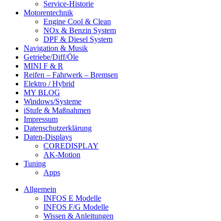
Service-Historie
Motorentechnik
Engine Cool & Clean
NOx & Benzin System
DPF & Diesel System
Navigation & Musik
Getriebe/Diff/Öle
MINI F & R
Reifen – Fahrwerk – Bremsen
Elektro / Hybrid
MY BLOG
Windows/Systeme
iStufe & Maßnahmen
Impressum
Datenschutzerklärung
Daten-Displays
COREDISPLAY
AK-Motion
Tuning
Apps
Allgemein
INFOS E Modelle
INFOS F/G Modelle
Wissen & Anleitungen