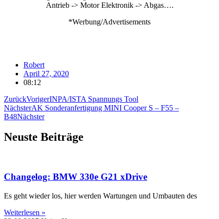
Antrieb -> Motor Elektronik -> Abgas….
*Werbung/Advertisements
Robert
April 27, 2020
08:12
Zurück
Voriger
INPA/ISTA Spannungs Tool
Nächster
AK Sonderanfertigung MINI Cooper S – F55 –
B48
Nächster
Neuste Beiträge
Changelog: BMW 330e G21 xDrive
Es geht wieder los, hier werden Wartungen und Umbauten des
Weiterlesen »