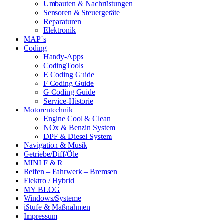
Umbauten & Nachrüstungen
Sensoren & Steuergeräte
Reparaturen
Elektronik
MAP´s
Coding
Handy-Apps
CodingTools
E Coding Guide
F Coding Guide
G Coding Guide
Service-Historie
Motorentechnik
Engine Cool & Clean
NOx & Benzin System
DPF & Diesel System
Navigation & Musik
Getriebe/Diff/Öle
MINI F & R
Reifen – Fahrwerk – Bremsen
Elektro / Hybrid
MY BLOG
Windows/Systeme
iStufe & Maßnahmen
Impressum