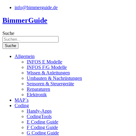
Zum
info@bimmerguide.de
Inhalt
springen
BimmerGuide
Suche
Suche
Allgemein
INFOS E Modelle
INFOS F/G Modelle
Wissen & Anleitungen
Umbauten & Nachrüstungen
Sensoren & Steuergeräte
Reparaturen
Elektronik
MAP´s
Coding
Handy-Apps
CodingTools
E Coding Guide
F Coding Guide
G Coding Guide