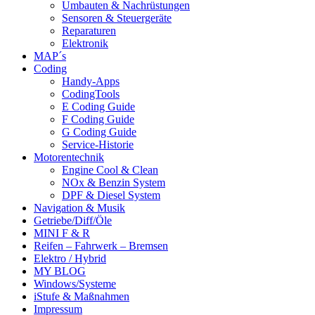
Umbauten & Nachrüstungen
Sensoren & Steuergeräte
Reparaturen
Elektronik
MAP´s
Coding
Handy-Apps
CodingTools
E Coding Guide
F Coding Guide
G Coding Guide
Service-Historie
Motorentechnik
Engine Cool & Clean
NOx & Benzin System
DPF & Diesel System
Navigation & Musik
Getriebe/Diff/Öle
MINI F & R
Reifen – Fahrwerk – Bremsen
Elektro / Hybrid
MY BLOG
Windows/Systeme
iStufe & Maßnahmen
Impressum