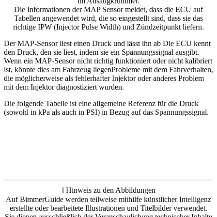
im Ansaugkrümmer.
Die Informationen der MAP Sensor meldet, dass die ECU auf
Tabellen angewendet wird, die so eingestellt sind, dass sie das
richtige IPW (Injector Pulse Width) und Zündzeitpunkt liefern.
Der MAP-Sensor liest einen Druck und lässt ihn ab Die ECU kennt
den Druck, den sie liest, indem sie ein Spannungssignal ausgibt.
Wenn ein MAP-Sensor nicht richtig funktioniert oder nicht kalibriert
ist, könnte dies am Fahrzeug liegenProbleme mit dem Fahrverhalten,
die möglicherweise als fehlerhafter Injektor oder anderes Problem
mit dem Injektor diagnostiziert wurden.
Die folgende Tabelle ist eine allgemeine Referenz für die Druck
(sowohl in kPa als auch in PSI) in Bezug auf das Spannungssignal.
ℹ️ Hinweis zu den Abbildungen
Auf BimmerGuide werden teilweise mithilfe künstlicher Intelligenz
erstellte oder bearbeitete Illustrationen und Titelbilder verwendet.
Sie dienen ausschließlich der Veranschaulichung technischer Inhalte