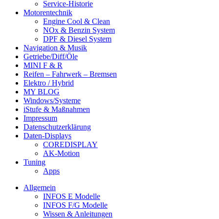
Service-Historie
Motorentechnik
Engine Cool & Clean
NOx & Benzin System
DPF & Diesel System
Navigation & Musik
Getriebe/Diff/Öle
MINI F & R
Reifen – Fahrwerk – Bremsen
Elektro / Hybrid
MY BLOG
Windows/Systeme
iStufe & Maßnahmen
Impressum
Datenschutzerklärung
Daten-Displays
COREDISPLAY
AK-Motion
Tuning
Apps
Allgemein
INFOS E Modelle
INFOS F/G Modelle
Wissen & Anleitungen