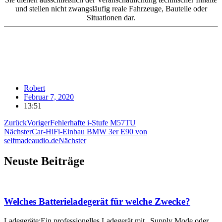
und stellen nicht zwangsläufig reale Fahrzeuge, Bauteile oder
Situationen dar.
Robert
Februar 7, 2020
13:51
Zurück
Voriger
Fehlerhafte i-Stufe M57TU
Nächster
Car-HiFi-Einbau BMW 3er E90 von
selfmadeaudio.de
Nächster
Neuste Beiträge
Welches Batterieladegerät für welche Zwecke?
Ladegeräte:Ein professionelles Ladegerät mit „Supply Mode oder