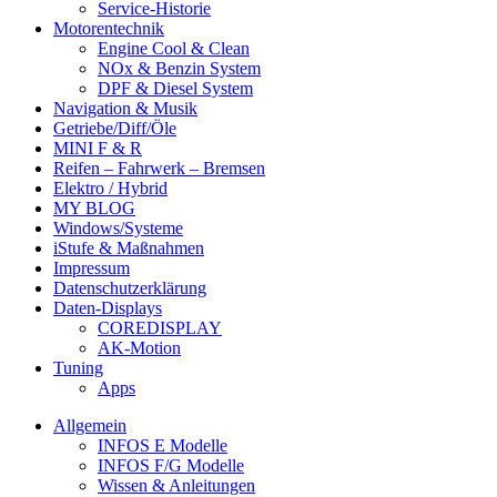
Service-Historie
Motorentechnik
Engine Cool & Clean
NOx & Benzin System
DPF & Diesel System
Navigation & Musik
Getriebe/Diff/Öle
MINI F & R
Reifen – Fahrwerk – Bremsen
Elektro / Hybrid
MY BLOG
Windows/Systeme
iStufe & Maßnahmen
Impressum
Datenschutzerklärung
Daten-Displays
COREDISPLAY
AK-Motion
Tuning
Apps
Allgemein
INFOS E Modelle
INFOS F/G Modelle
Wissen & Anleitungen