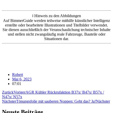
ℹ️ Hinweis zu den Abbildungen
Auf BimmerGuide werden teilweise mithilfe künstlicher Intelligenz
erstellte oder bearbeitete Illustrationen und Titelbilder verwendet.
Sie dienen ausschließlich der Veranschaulichung technischer Inhalte
und stellen nicht zwangsläufig reale Fahrzeuge, Bauteile oder
Situationen dar.
Robert
Mai 6, 2023
07:01
Zurück
Voriger
AGR Kühler Rückrufaktion B37x/ B47x/ B57x /
N47x/ N57x
Nächster
Tönungsfolie mit sauberen Noppen: Geht das? Ja!
Nächster
Neuste Beiträge