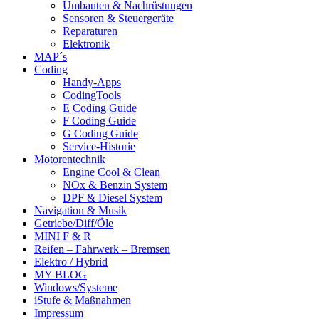
Umbauten & Nachrüstungen
Sensoren & Steuergeräte
Reparaturen
Elektronik
MAP´s
Coding
Handy-Apps
CodingTools
E Coding Guide
F Coding Guide
G Coding Guide
Service-Historie
Motorentechnik
Engine Cool & Clean
NOx & Benzin System
DPF & Diesel System
Navigation & Musik
Getriebe/Diff/Öle
MINI F & R
Reifen – Fahrwerk – Bremsen
Elektro / Hybrid
MY BLOG
Windows/Systeme
iStufe & Maßnahmen
Impressum