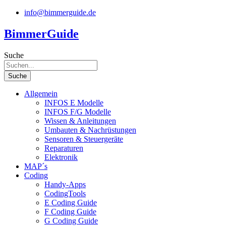
Zum
info@bimmerguide.de
Inhalt
springen
BimmerGuide
Suche
Suche
Allgemein
INFOS E Modelle
INFOS F/G Modelle
Wissen & Anleitungen
Umbauten & Nachrüstungen
Sensoren & Steuergeräte
Reparaturen
Elektronik
MAP´s
Coding
Handy-Apps
CodingTools
E Coding Guide
F Coding Guide
G Coding Guide