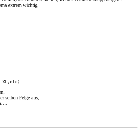
hema extrem wichtig
 XL,etc)
en,
er selben Felge aus,
en….