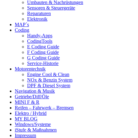
Umbauten & Nachrüstungen
Sensoren & Steuergeräte
Reparaturen
Elektronik
MAP´s
Coding
Handy-Apps
CodingTools
E Coding Guide
F Coding Guide
G Coding Guide
Service-Historie
Motorentechnik
Engine Cool & Clean
NOx & Benzin System
DPF & Diesel System
Navigation & Musik
Getriebe/Diff/Öle
MINI F & R
Reifen – Fahrwerk – Bremsen
Elektro / Hybrid
MY BLOG
Windows/Systeme
iStufe & Maßnahmen
Impressum