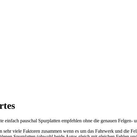
rtes
eute einfach pauschal Spurplatten empfehlen ohne die genauen Felgen- 
en sehr viele Faktoren zusammen wenn es um das Fahrwerk und die Fel
hlenen Spurplatten (obwohl beide Autos gleich mit gleichen Fehlen und