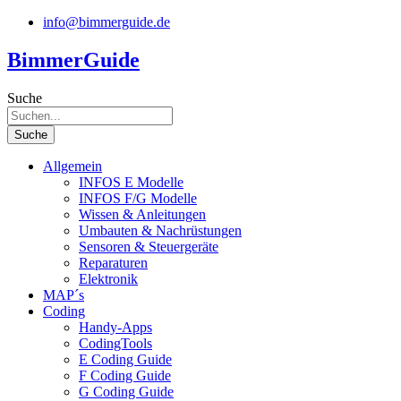
Zum
info@bimmerguide.de
Inhalt
springen
BimmerGuide
Suche
Suche
Allgemein
INFOS E Modelle
INFOS F/G Modelle
Wissen & Anleitungen
Umbauten & Nachrüstungen
Sensoren & Steuergeräte
Reparaturen
Elektronik
MAP´s
Coding
Handy-Apps
CodingTools
E Coding Guide
F Coding Guide
G Coding Guide