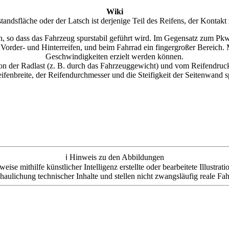
Wiki
andsfläche oder der Latsch ist derjenige Teil des Reifens, der Kontakt 
, so dass das Fahrzeug spurstabil geführt wird. Im Gegensatz zum Pkw
m Vorder- und Hinterreifen, und beim Fahrrad ein fingergroßer Bereich
Geschwindigkeiten erzielt werden können.
von der Radlast (z. B. durch das Fahrzeuggewicht) und vom Reifendruck 
ifenbreite, der Reifendurchmesser und die Steifigkeit der Seitenwand sp
ℹ️ Hinweis zu den Abbildungen
e mithilfe künstlicher Intelligenz erstellte oder bearbeitete Illustrat
haulichung technischer Inhalte und stellen nicht zwangsläufig reale Fah