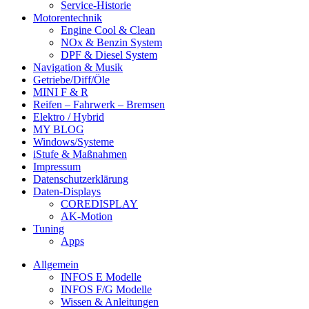
Service-Historie
Motorentechnik
Engine Cool & Clean
NOx & Benzin System
DPF & Diesel System
Navigation & Musik
Getriebe/Diff/Öle
MINI F & R
Reifen – Fahrwerk – Bremsen
Elektro / Hybrid
MY BLOG
Windows/Systeme
iStufe & Maßnahmen
Impressum
Datenschutzerklärung
Daten-Displays
COREDISPLAY
AK-Motion
Tuning
Apps
Allgemein
INFOS E Modelle
INFOS F/G Modelle
Wissen & Anleitungen