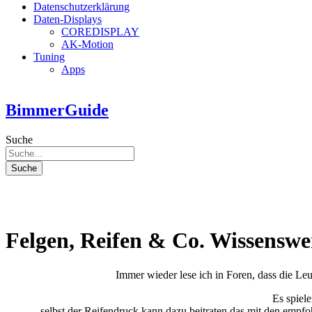
Datenschutzerklärung
Daten-Displays
COREDISPLAY
AK-Motion
Tuning
Apps
BimmerGuide
Suche
Suche
Felgen, Reifen & Co. Wissenswe
Immer wieder lese ich in Foren, dass die L
Es spiel
selbst der Reifendruck kann dazu beitraten das mit den empfo