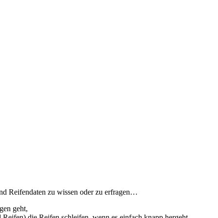
und Reifendaten zu wissen oder zu erfragen…
gen geht,
 Reifen) die Reifen schleifen, wenn es einfach knapp hergeht.