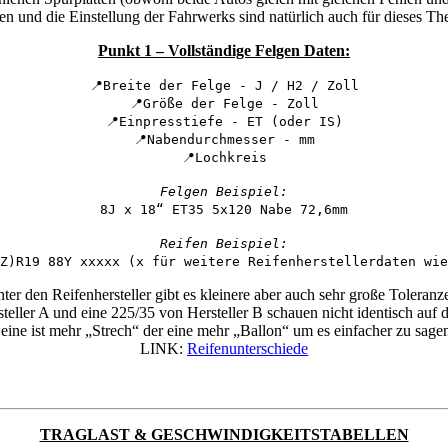
n und die Einstellung der Fahrwerks sind natürlich auch für dieses T
Punkt 1 – Vollständige Felgen Daten:
📍
Breite der Felge - J / H2 / Zoll
📍
Größe der Felge - Zoll
📍
Einpresstiefe - ET (oder IS)
📍
Nabendurchmesser - mm
📍
Lochkreis
Felgen Beispiel:
8J x 18“ ET35 5x120 Nabe 72,6mm
Reifen Beispiel:
Z)R19 88Y xxxxx (x für weitere Reifenherstellerdaten wie
ter den Reifenhersteller gibt es kleinere aber auch sehr große Toleranz
teller A und eine 225/35 von Hersteller B schauen nicht identisch auf d
 eine ist mehr „Strech“ der eine mehr „Ballon“ um es einfacher zu sag
LINK:
Reifenunterschiede
TRAGLAST & GESCHWINDIGKEITSTABELLEN