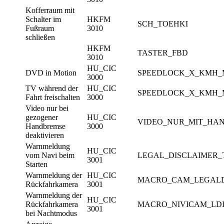
Kofferraum mit
Schalter im
HKFM
SCH_TOEHKI
Fußraum
3010
schließen
HKFM
TASTER_FBD
3010
HU_CIC
DVD in Motion
SPEEDLOCK_X_KMH
3000
TV während der
HU_CIC
SPEEDLOCK_X_KMH_
Fahrt freischalten
3000
Video nur bei
gezogener
HU_CIC
VIDEO_NUR_MIT_HA
Handbremse
3000
deaktivieren
Warnmeldung
HU_CIC
vom Navi beim
LEGAL_DISCLAIMER_
3001
Starten
Warnmeldung der
HU_CIC
MACRO_CAM_LEGALD
Rückfahrkamera
3001
Warnmeldung der
HU_CIC
Rückfahrkamera
MACRO_NIVICAM_LD
3001
bei Nachtmodus