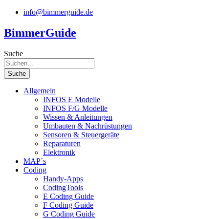
Zum
info@bimmerguide.de
Inhalt
springen
BimmerGuide
Suche
Suche
Allgemein
INFOS E Modelle
INFOS F/G Modelle
Wissen & Anleitungen
Umbauten & Nachrüstungen
Sensoren & Steuergeräte
Reparaturen
Elektronik
MAP´s
Coding
Handy-Apps
CodingTools
E Coding Guide
F Coding Guide
G Coding Guide