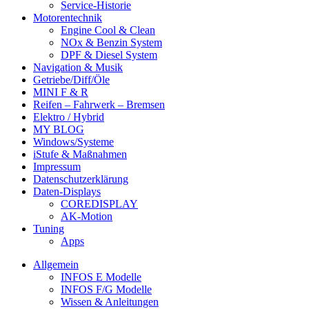
Service-Historie
Motorentechnik
Engine Cool & Clean
NOx & Benzin System
DPF & Diesel System
Navigation & Musik
Getriebe/Diff/Öle
MINI F & R
Reifen – Fahrwerk – Bremsen
Elektro / Hybrid
MY BLOG
Windows/Systeme
iStufe & Maßnahmen
Impressum
Datenschutzerklärung
Daten-Displays
COREDISPLAY
AK-Motion
Tuning
Apps
Allgemein
INFOS E Modelle
INFOS F/G Modelle
Wissen & Anleitungen