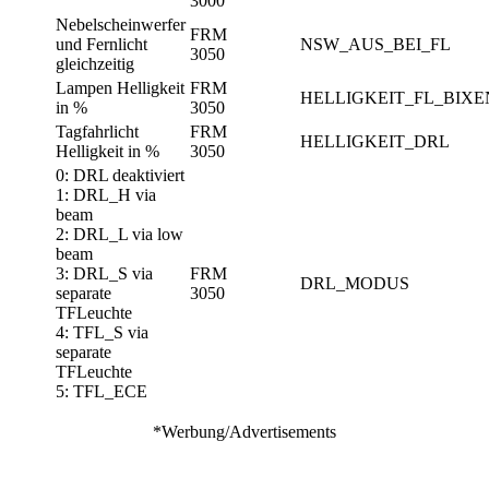
3000
Nebelscheinwerfer
FRM
und Fernlicht
NSW_AUS_BEI_FL
3050
gleichzeitig
Lampen Helligkeit
FRM
HELLIGKEIT_FL_BIX
in %
3050
Tagfahrlicht
FRM
HELLIGKEIT_DRL
Helligkeit in %
3050
0: DRL deaktiviert
1: DRL_H via
beam
2: DRL_L via low
beam
3: DRL_S via
FRM
DRL_MODUS
separate
3050
TFLeuchte
4: TFL_S via
separate
TFLeuchte
5: TFL_ECE
*Werbung/Advertisements