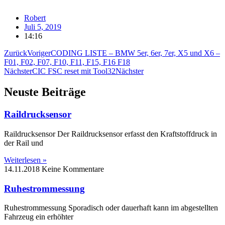
Robert
Juli 5, 2019
14:16
Zurück
Voriger
CODING LISTE – BMW 5er, 6er, 7er, X5 und X6 –
F01, F02, F07, F10, F11, F15, F16 F18
Nächster
CIC FSC reset mit Tool32
Nächster
Neuste Beiträge
Raildrucksensor
Raildrucksensor Der Raildrucksensor erfasst den Kraftstoffdruck in
der Rail und
Weiterlesen »
14.11.2018
Keine Kommentare
Ruhestrommessung
Ruhestrommessung Sporadisch oder dauerhaft kann im abgestellten
Fahrzeug ein erhöhter