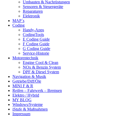
Umbauten & Nachrüstungen
Sensoren & Steuergeräte
Reparaturen
Elektronik
MAP´s
Coding
Handy-Apps
CodingTools
E Coding Guide
F Coding Guide
G Coding Guide
Service-Historie
Motorentechnik
Engine Cool & Clean
NOx & Benzin System
DPF & Diesel System
Navigation & Musik
Getriebe/Diff/Öle
MINI F & R
Reifen – Fahrwerk – Bremsen
Elektro / Hybrid
MY BLOG
Windows/Systeme
iStufe & Maßnahmen
Impressum