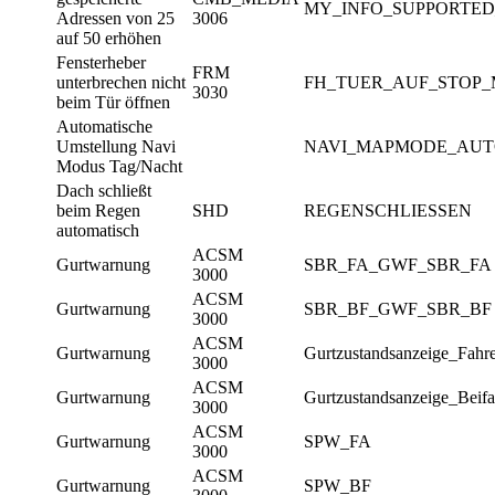
MY_INFO_SUPPORTED
Adressen von 25
3006
auf 50 erhöhen
Fensterheber
FRM
unterbrechen nicht
FH_TUER_AUF_STOP
3030
beim Tür öffnen
Automatische
Umstellung Navi
NAVI_MAPMODE_AUT
Modus Tag/Nacht
Dach schließt
beim Regen
SHD
REGENSCHLIESSEN
automatisch
ACSM
Gurtwarnung
SBR_FA_GWF_SBR_FA
3000
ACSM
Gurtwarnung
SBR_BF_GWF_SBR_BF
3000
ACSM
Gurtwarnung
Gurtzustandsanzeige_F
3000
ACSM
Gurtwarnung
Gurtzustandsanzeige_Be
3000
ACSM
Gurtwarnung
SPW_FA
3000
ACSM
Gurtwarnung
SPW_BF