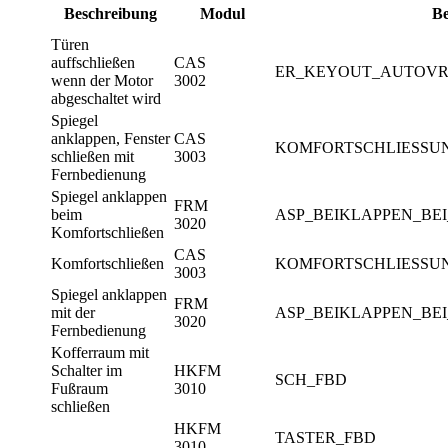
Beschreibung
Modul
Be
Türen
auffschließen
CAS
ER_KEYOUT_AUTOV
wenn der Motor
3002
abgeschaltet wird
Spiegel
anklappen, Fenster
CAS
KOMFORTSCHLIESSU
schließen mit
3003
Fernbedienung
Spiegel anklappen
FRM
beim
ASP_BEIKLAPPEN_BE
3020
Komfortschließen
CAS
Komfortschließen
KOMFORTSCHLIESSU
3003
Spiegel anklappen
FRM
mit der
ASP_BEIKLAPPEN_BE
3020
Fernbedienung
Kofferraum mit
Schalter im
HKFM
SCH_FBD
Fußraum
3010
schließen
HKFM
TASTER_FBD
3010