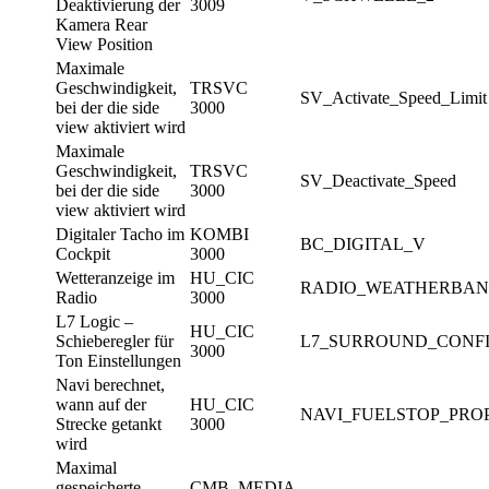
Deaktivierung der
3009
Kamera Rear
View Position
Maximale
Geschwindigkeit,
TRSVC
SV_Activate_Speed_Limit
bei der die side
3000
view aktiviert wird
Maximale
Geschwindigkeit,
TRSVC
SV_Deactivate_Speed
bei der die side
3000
view aktiviert wird
Digitaler Tacho im
KOMBI
BC_DIGITAL_V
Cockpit
3000
Wetteranzeige im
HU_CIC
RADIO_WEATHERBA
Radio
3000
L7 Logic –
HU_CIC
Schieberegler für
L7_SURROUND_CONF
3000
Ton Einstellungen
Navi berechnet,
wann auf der
HU_CIC
NAVI_FUELSTOP_PRO
Strecke getankt
3000
wird
Maximal
gespeicherte
CMB_MEDIA