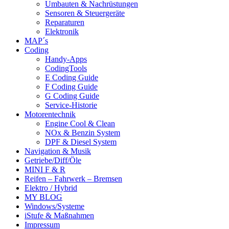
Umbauten & Nachrüstungen
Sensoren & Steuergeräte
Reparaturen
Elektronik
MAP´s
Coding
Handy-Apps
CodingTools
E Coding Guide
F Coding Guide
G Coding Guide
Service-Historie
Motorentechnik
Engine Cool & Clean
NOx & Benzin System
DPF & Diesel System
Navigation & Musik
Getriebe/Diff/Öle
MINI F & R
Reifen – Fahrwerk – Bremsen
Elektro / Hybrid
MY BLOG
Windows/Systeme
iStufe & Maßnahmen
Impressum