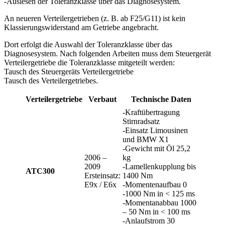
-Auslesen der Toleranzklasse über das Diagnosesystem.
An neueren Verteilergetrieben (z. B. ab F25/G11) ist kein
Klassierungswiderstand am Getriebe angebracht.
Dort erfolgt die Auswahl der Toleranzklasse über das
Diagnosesystem. Nach folgenden Arbeiten muss dem Steuergerät
Verteilergetriebe die Toleranzklasse mitgeteilt werden:
Tausch des Steuergeräts Verteilergetriebe
Tausch des Verteilergetriebes.
Verteilergetriebe
Verbaut
Technische Daten
-Kraftübertragung
Stirnradsatz
-Einsatz Limousinen
und BMW X1
-Gewicht mit Öl 25,2
2006 –
kg
2009
-Lamellenkupplung bis
ATC300
Ersteinsatz:
1400 Nm
E9x / E6x
-Momentenaufbau 0
-1000 Nm in < 125 ms
-Momentanabbau 1000
– 50 Nm in < 100 ms
-Anlaufstrom 30