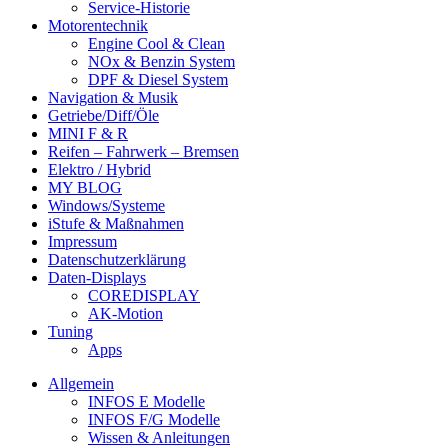
Service-Historie
Motorentechnik
Engine Cool & Clean
NOx & Benzin System
DPF & Diesel System
Navigation & Musik
Getriebe/Diff/Öle
MINI F & R
Reifen – Fahrwerk – Bremsen
Elektro / Hybrid
MY BLOG
Windows/Systeme
iStufe & Maßnahmen
Impressum
Datenschutzerklärung
Daten-Displays
COREDISPLAY
AK-Motion
Tuning
Apps
Allgemein
INFOS E Modelle
INFOS F/G Modelle
Wissen & Anleitungen