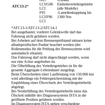
LCI/G06
Einheitsverteilergetriebe
ATC13-2
*
LCI
(alle Modelle)
F95
-Lamellenkupplung bis
LCI/F96
1300 Nm
LCI
*ATC13-1/ATC13-2/ATC14-1
Bei ausgebauter, vorderer Gelenkwelle darf das
Fahrzeug nicht gefahren werden.
Bei Arbeiten auf dem Bremsenprüfstand müssen keine
allradspezifischen Punkte beachtet werden (der
Rollenmodus für die Prüfung des Bremssystems wird
automatisch erkannt).
Das Fahrzeug darf nicht abgeschleppt werden, wenn
nur eine Achse angehoben ist.
Die Ölbefüllung des Verteilergetriebes ist für die
gesamte Aggregate-Lebensdauer ausgelegt.
Beim Überschreiten einer Laufleistung von 150.000 km
wird allerdings ein Fehlerspeichereintrag mit der
Empfehlung eines Ölwechsels des Verteilergetriebeöls
abgelegt.
Bei Neubefüllung des Verteilergetriebeöls muss das
Ölschott mithilfe des Diagnosesystems ISTA in die
geöffnete Position gefahren werden.
Im Diagnosesystem ISTA stehen verschiedene