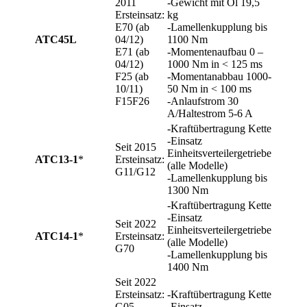
2011
-Gewicht mit Öl 19,5
Ersteinsatz:
kg
E70 (ab
-Lamellenkupplung bis
ATC45L
04/12)
1100 Nm
E71 (ab
-Momentenaufbau 0 –
04/12)
1000 Nm in < 125 ms
F25 (ab
-Momentanabbau 1000-
10/11)
50 Nm in < 100 ms
F15F26
-Anlaufstrom 30
A/Haltestrom 5-6 A
-Kraftübertragung Kette
-Einsatz
Seit 2015
Einheitsverteilergetriebe
ATC13-1
*
Ersteinsatz:
(alle Modelle)
G11/G12
-Lamellenkupplung bis
1300 Nm
-Kraftübertragung Kette
-Einsatz
Seit 2022
Einheitsverteilergetriebe
ATC14-1
*
Ersteinsatz:
(alle Modelle)
G70
-Lamellenkupplung bis
1400 Nm
Seit 2022
Ersteinsatz:
-Kraftübertragung Kette
G05
-Einsatz