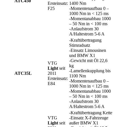
ATC450
Ersteinsatz:
1400 Nm
F25
-Momentenaufbau 0 –
1000 Nm in < 125 ms
-Momentanabbau 1000
– 50 Nm in < 100 ms
-Anlaufstrom 30
A/Haltestrom 5-6 A
-Kraftübertragung
Stirnradsatz
-Einsatz Limousinen
und BMW X1
-Gewicht mit Öl 22,6
VTG
kg
Light
seit
-Lamellenkupplung bis
ATC35L
2011
1100 Nm
Ersteinsatz:
-Momentenaufbau 0 –
E84
1000 Nm in < 125 ms
-Momentanabbau 1000
– 50 Nm in < 100 ms
-Anlaufstrom 30
A/Haltestrom 5-6 A
-Kraftübertragung Kette
VTG
-Einsatz X-Fahrzeuge
Light
seit
außer BMW X1