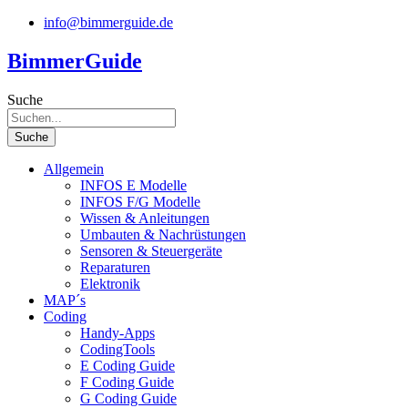
Zum
info@bimmerguide.de
Inhalt
springen
BimmerGuide
Suche
Suche
Allgemein
INFOS E Modelle
INFOS F/G Modelle
Wissen & Anleitungen
Umbauten & Nachrüstungen
Sensoren & Steuergeräte
Reparaturen
Elektronik
MAP´s
Coding
Handy-Apps
CodingTools
E Coding Guide
F Coding Guide
G Coding Guide