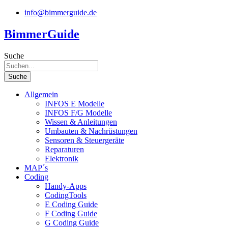
Zum
info@bimmerguide.de
Inhalt
springen
BimmerGuide
Suche
Suche
Allgemein
INFOS E Modelle
INFOS F/G Modelle
Wissen & Anleitungen
Umbauten & Nachrüstungen
Sensoren & Steuergeräte
Reparaturen
Elektronik
MAP´s
Coding
Handy-Apps
CodingTools
E Coding Guide
F Coding Guide
G Coding Guide