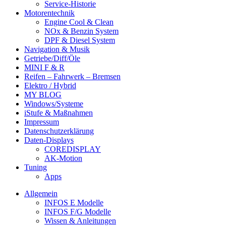
Service-Historie
Motorentechnik
Engine Cool & Clean
NOx & Benzin System
DPF & Diesel System
Navigation & Musik
Getriebe/Diff/Öle
MINI F & R
Reifen – Fahrwerk – Bremsen
Elektro / Hybrid
MY BLOG
Windows/Systeme
iStufe & Maßnahmen
Impressum
Datenschutzerklärung
Daten-Displays
COREDISPLAY
AK-Motion
Tuning
Apps
Allgemein
INFOS E Modelle
INFOS F/G Modelle
Wissen & Anleitungen