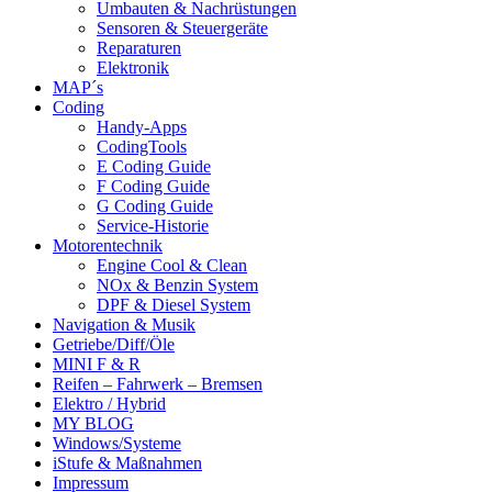
Umbauten & Nachrüstungen
Sensoren & Steuergeräte
Reparaturen
Elektronik
MAP´s
Coding
Handy-Apps
CodingTools
E Coding Guide
F Coding Guide
G Coding Guide
Service-Historie
Motorentechnik
Engine Cool & Clean
NOx & Benzin System
DPF & Diesel System
Navigation & Musik
Getriebe/Diff/Öle
MINI F & R
Reifen – Fahrwerk – Bremsen
Elektro / Hybrid
MY BLOG
Windows/Systeme
iStufe & Maßnahmen
Impressum