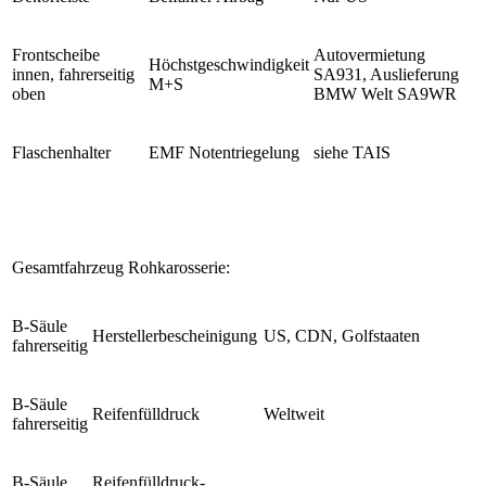
Frontscheibe
Autovermietung
Höchstgeschwindigkeit
innen, fahrerseitig
SA931, Auslieferung
M+S
oben
BMW Welt SA9WR
Flaschenhalter
EMF Notentriegelung
siehe TAIS
Gesamtfahrzeug Rohkarosserie:
B-Säule
Herstellerbescheinigung
US, CDN, Golfstaaten
fahrerseitig
B-Säule
Reifenfülldruck
Weltweit
fahrerseitig
B-Säule
Reifenfülldruck-