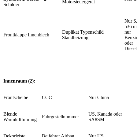
Motorsteuergerät
Schilder
Nur S
536 u
Duplikat Typenschild
nur
Frontklappe Innenblech
Standheizung
Benzi
oder
Diesel
Innenraum (2):
Frontscheibe
CCC
Nur China
Blende
US, Kanada oder
Fahrgestellnummer
Warmluftführung
SA8SM
Dekorleiste
Beifahrer Airbag
Nur US