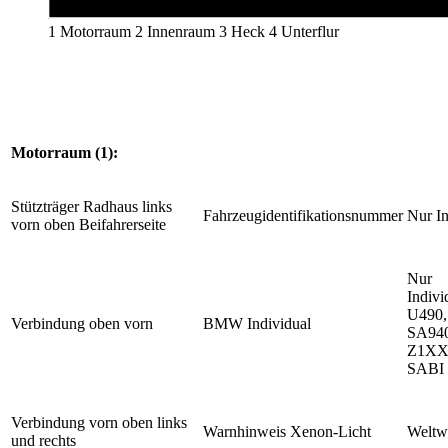
1 Motorraum 2 Innenraum 3 Heck 4 Unterflur
Motorraum (1):
Stützträger Radhaus links
Fahrzeugidentifikationsnummer
Nur I
vorn oben Beifahrerseite
Nur
Indivi
U490,
Verbindung oben vorn
BMW Individual
SA940
Z1XX
SABI
Verbindung vorn oben links
Warnhinweis Xenon-Licht
Weltw
und rechts