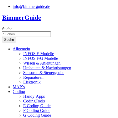
Zum
info@bimmerguide.de
Inhalt
springen
BimmerGuide
Suche
Suche
Allgemein
INFOS E Modelle
INFOS F/G Modelle
Wissen & Anleitungen
Umbauten & Nachrüstungen
Sensoren & Steuergeräte
Reparaturen
Elektronik
MAP´s
Coding
Handy-Apps
CodingTools
E Coding Guide
F Coding Guide
G Coding Guide