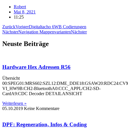
Robert
Mai 8, 2021
11:25
Zurück
Voriger
Digitaltacho 6WB Codierungen
Nächster
Navigation Mappenvarianten
Nächster
Neuste Beiträge
Hardware Hex Adressen R56
Übersicht
00:SPEG01:MRS602:SZL12:DME_DDE18:GSAW20:RDC24:CV
VI_HW9B:CH2-BluetoothA0:CCC_APPL/CH2-SD-
CardA9:CDC Decoder DETAILANSICHT
Weiterlesen »
05.10.2019
Keine Kommentare
DPF: Regeneration, Infos & Coding