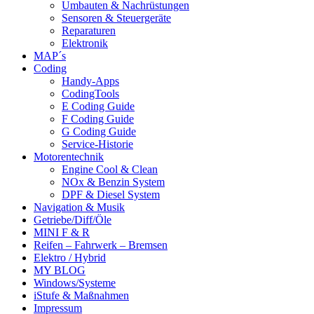
Umbauten & Nachrüstungen
Sensoren & Steuergeräte
Reparaturen
Elektronik
MAP´s
Coding
Handy-Apps
CodingTools
E Coding Guide
F Coding Guide
G Coding Guide
Service-Historie
Motorentechnik
Engine Cool & Clean
NOx & Benzin System
DPF & Diesel System
Navigation & Musik
Getriebe/Diff/Öle
MINI F & R
Reifen – Fahrwerk – Bremsen
Elektro / Hybrid
MY BLOG
Windows/Systeme
iStufe & Maßnahmen
Impressum