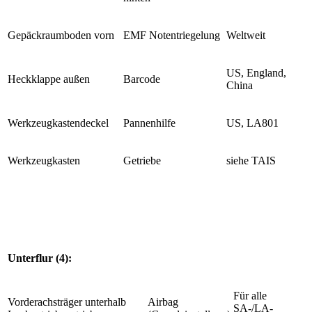
Gepäckraumboden vorn
EMF Notentriegelung
Weltweit
US, England,
Heckklappe außen
Barcode
China
Werkzeugkastendeckel
Pannenhilfe
US, LA801
Werkzeugkasten
Getriebe
siehe TAIS
Unterflur (4):
Für alle
Vorderachsträger unterhalb
Airbag
SA-/LA-