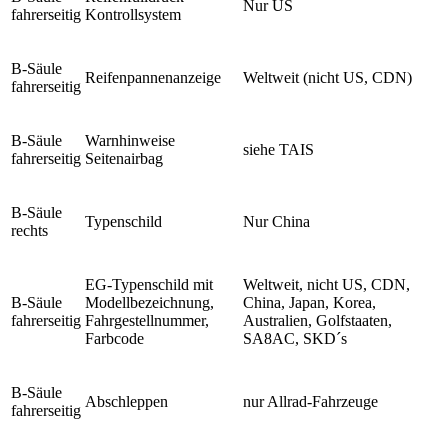
Nur US
fahrerseitig
Kontrollsystem
B-Säule
Reifenpannenanzeige
Weltweit (nicht US, CDN)
fahrerseitig
B-Säule
Warnhinweise
siehe TAIS
fahrerseitig
Seitenairbag
B-Säule
Typenschild
Nur China
rechts
EG-Typenschild mit
Weltweit, nicht US, CDN,
B-Säule
Modellbezeichnung,
China, Japan, Korea,
fahrerseitig
Fahrgestellnummer,
Australien, Golfstaaten,
Farbcode
SA8AC, SKD´s
B-Säule
Abschleppen
nur Allrad-Fahrzeuge
fahrerseitig