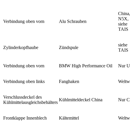
China
N5X,
Verbindung oben vorn
Alu Schrauben
siehe
TAIS
siehe
Zylinderkopfhaube
Zündspule
TAIS
Verbindung oben vorn
BMW High Performance Oil
Nur 
Verbindung oben links
Fanghaken
Weltw
Verschlussdeckel des
Kühlmitteldeckel China
Nur C
Kühlmittelausgleichsbehälters
Frontklappe Innenblech
Kältemittel
Weltw