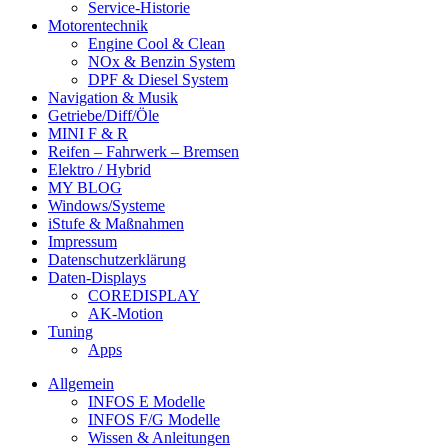
Service-Historie
Motorentechnik
Engine Cool & Clean
NOx & Benzin System
DPF & Diesel System
Navigation & Musik
Getriebe/Diff/Öle
MINI F & R
Reifen – Fahrwerk – Bremsen
Elektro / Hybrid
MY BLOG
Windows/Systeme
iStufe & Maßnahmen
Impressum
Datenschutzerklärung
Daten-Displays
COREDISPLAY
AK-Motion
Tuning
Apps
Allgemein
INFOS E Modelle
INFOS F/G Modelle
Wissen & Anleitungen