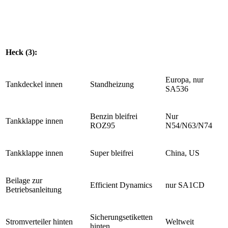
Heck (3):
Europa, nur
Tankdeckel innen
Standheizung
SA536
Benzin bleifrei
Nur
Tankklappe innen
ROZ95
N54/N63/N74
Tankklappe innen
Super bleifrei
China, US
Beilage zur
Efficient Dynamics
nur SA1CD
Betriebsanleitung
Sicherungsetiketten
Stromverteiler hinten
Weltweit
hinten