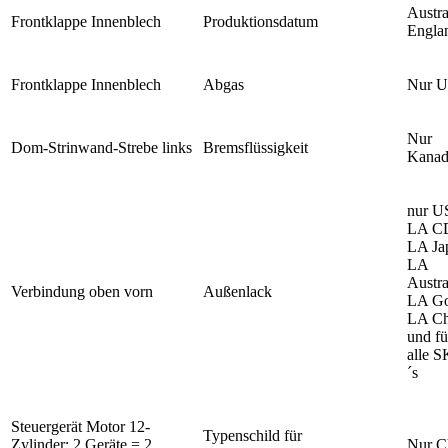
Austra
Frontklappe Innenblech
Produktionsdatum
Engla
Frontklappe Innenblech
Abgas
Nur 
Nur
Dom-Strinwand-Strebe links
Bremsflüssigkeit
Kanad
nur U
LA C
LA Ja
LA
Austra
Verbindung oben vorn
Außenlack
LA Go
LA Ch
und fü
alle 
´s
Steuergerät Motor 12-
Typenschild für
Zylinder: 2 Geräte = 2
Nur C