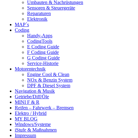
Umbauten & Nachrüstungen
Sensoren & Steuergeräte
Reparaturen
Elektronik
MAP´s
Coding
Handy-Apps
CodingTools
E Coding Guide
F Coding Guide
G Coding Guide
Service-Historie
Motorentechnik
Engine Cool & Clean
NOx & Benzin System
DPF & Diesel System
Navigation & Musik
Getriebe/Diff/Öle
MINI F & R
Reifen – Fahrwerk – Bremsen
Elektro / Hybrid
MY BLOG
Windows/Systeme
iStufe & Maßnahmen
Impressum