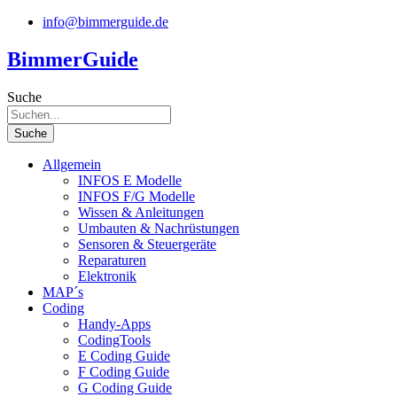
Zum
info@bimmerguide.de
Inhalt
springen
BimmerGuide
Suche
Suche
Allgemein
INFOS E Modelle
INFOS F/G Modelle
Wissen & Anleitungen
Umbauten & Nachrüstungen
Sensoren & Steuergeräte
Reparaturen
Elektronik
MAP´s
Coding
Handy-Apps
CodingTools
E Coding Guide
F Coding Guide
G Coding Guide