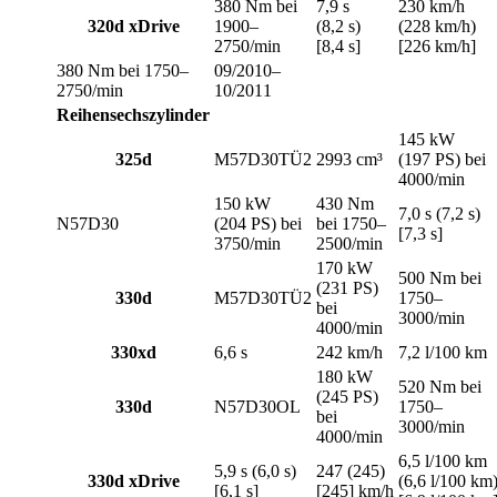
380 Nm bei
7,9 s
230 km/h
320d xDrive
1900–
(8,2 s)
(228 km/h)
2750/min
[8,4 s]
[226 km/h]
380 Nm bei 1750–
09/2010–
2750/min
10/2011
Reihensechszylinder
145 kW
325d
M57D30TÜ2
2993 cm³
(197 PS) bei
4000/min
150 kW
430 Nm
7,0 s (7,2 s)
N57D30
(204 PS) bei
bei 1750–
[7,3 s]
3750/min
2500/min
170 kW
500 Nm bei
(231 PS)
330d
M57D30TÜ2
1750–
bei
3000/min
4000/min
330xd
6,6 s
242 km/h
7,2 l/100 km
180 kW
520 Nm bei
(245 PS)
330d
N57D30OL
1750–
bei
3000/min
4000/min
6,5 l/100 km
5,9 s (6,0 s)
247 (245)
330d xDrive
(6,6 l/100 km
[6,1 s]
[245] km/h