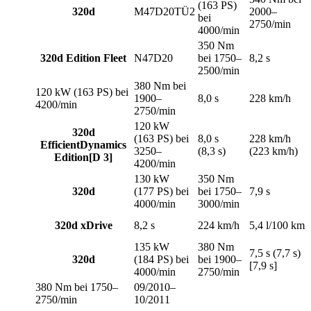
(163 PS)
320d
M47D20TÜ2
2000–
bei
2750/min
4000/min
350 Nm
320d Edition Fleet
N47D20
bei 1750–
8,2 s
2500/min
380 Nm bei
120 kW (163 PS) bei
1900–
8,0 s
228 km/h
4200/min
2750/min
120 kW
320d
(163 PS) bei
8,0 s
228 km/h
EfficientDynamics
3250–
(8,3 s)
(223 km/h)
Edition[D 3]
4200/min
130 kW
350 Nm
320d
(177 PS) bei
bei 1750–
7,9 s
4000/min
3000/min
320d xDrive
8,2 s
224 km/h
5,4 l/100 km
135 kW
380 Nm
7,5 s (7,7 s)
320d
(184 PS) bei
bei 1900–
[7,9 s]
4000/min
2750/min
380 Nm bei 1750–
09/2010–
2750/min
10/2011