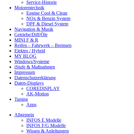
Service-Historie
Motorentechnik
Engine Cool & Clean
NOx & Benzin System
DPF & Diesel System
Navigation & Musik
Getriebe/Diff/Öle
MINI F & R
Reifen – Fahrwerk – Bremsen
Elektro / Hybrid
MY BLOG
Windows/Systeme
iStufe & Maßnahmen
Impressum
Datenschutzerklärung
Daten-Displays
COREDISPLAY
AK-Motion
Tuning
Apps
Allgemein
INFOS E Modelle
INFOS F/G Modelle
Wissen & Anleitungen