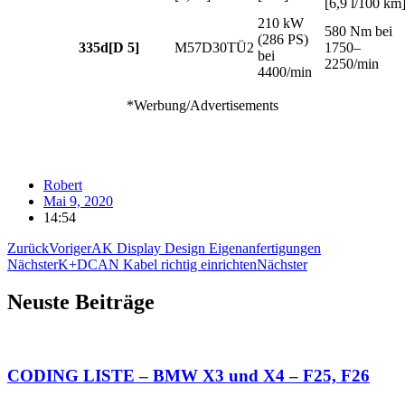
[6,9 l/100 km
210 kW
580 Nm bei
(286 PS)
335d[D 5]
M57D30TÜ2
1750–
bei
2250/min
4400/min
*Werbung/Advertisements
Robert
Mai 9, 2020
14:54
Zurück
Voriger
AK Display Design Eigenanfertigungen
Nächster
K+DCAN Kabel richtig einrichten
Nächster
Neuste Beiträge
CODING LISTE – BMW X3 und X4 – F25, F26