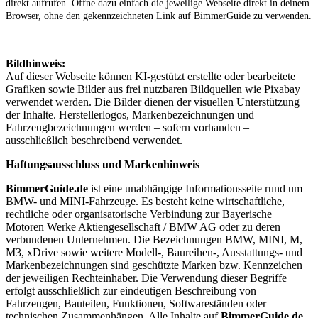
direkt aufrufen. Öffne dazu einfach die jeweilige Webseite direkt in deinem
Browser, ohne den gekennzeichneten Link auf BimmerGuide zu verwenden.
Bildhinweis:
Auf dieser Webseite können KI-gestützt erstellte oder bearbeitete
Grafiken sowie Bilder aus frei nutzbaren Bildquellen wie Pixabay
verwendet werden. Die Bilder dienen der visuellen Unterstützung
der Inhalte. Herstellerlogos, Markenbezeichnungen und
Fahrzeugbezeichnungen werden – sofern vorhanden –
ausschließlich beschreibend verwendet.
Haftungsausschluss und Markenhinweis
BimmerGuide.de
ist eine unabhängige Informationsseite rund um
BMW- und MINI-Fahrzeuge. Es besteht keine wirtschaftliche,
rechtliche oder organisatorische Verbindung zur Bayerische
Motoren Werke Aktiengesellschaft / BMW AG oder zu deren
verbundenen Unternehmen. Die Bezeichnungen BMW, MINI, M,
M3, xDrive sowie weitere Modell-, Baureihen-, Ausstattungs- und
Markenbezeichnungen sind geschützte Marken bzw. Kennzeichen
der jeweiligen Rechteinhaber. Die Verwendung dieser Begriffe
erfolgt ausschließlich zur eindeutigen Beschreibung von
Fahrzeugen, Bauteilen, Funktionen, Softwareständen oder
technischen Zusammenhängen. Alle Inhalte auf
BimmerGuide.de