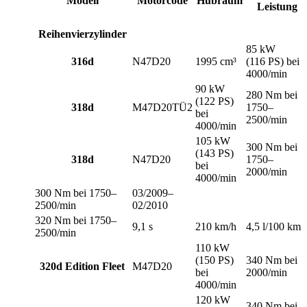
Modell
Motorcode
Hubraum
Leistung
Reihenvierzylinder
85 kW
316d
N47D20
1995 cm³
(116 PS) bei
4000/min
90 kW
280 Nm bei
(122 PS)
318d
M47D20TÜ2
1750–
bei
2500/min
4000/min
105 kW
300 Nm bei
(143 PS)
318d
N47D20
1750–
bei
2000/min
4000/min
300 Nm bei 1750–
03/2009–
2500/min
02/2010
320 Nm bei 1750–
9,1 s
210 km/h
4,5 l/100 km
2500/min
110 kW
(150 PS)
340 Nm bei
320d Edition Fleet
M47D20
bei
2000/min
4000/min
120 kW
340 Nm bei