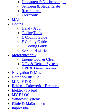
Umbauten & Nachrüstungen
Sensoren & Steuergeräte
Reparaturen
Elektronik
MAP´s
Coding
Handy-Apps
CodingTools
E Coding Guide
F Coding Guide
G Coding Guide
Service-Historie
Motorentechnik
Engine Cool & Clean
NOx & Benzin System
DPF & Diesel System
Navigation & Musik
Getriebe/Diff/Öle
MINI F & R
Reifen – Fahrwerk – Bremsen
Elektro / Hybrid
MY BLOG
Windows/Systeme
iStufe & Maßnahmen
Impressum