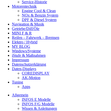
Service-Historie
Motorentechnik
Engine Cool & Clean
NOx & Benzin System
DPF & Diesel System
Navigation & Musik
Getriebe/Diff/Öle
MINI F & R
Reifen – Fahrwerk – Bremsen
Elektro / Hybrid
MY BLOG
Windows/Systeme
iStufe & Maßnahmen
Impressum
Datenschutzerklärung
Daten-Displays
COREDISPLAY
AK-Motion
Tuning
Apps
Allgemein
INFOS E Modelle
INFOS F/G Modelle
Wissen & Anleitungen