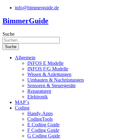
Zum
info@bimmerguide.de
Inhalt
springen
BimmerGuide
Suche
Suche
Allgemein
INFOS E Modelle
INFOS F/G Modelle
Wissen & Anleitungen
Umbauten & Nachrüstungen
Sensoren & Steuergeräte
Reparaturen
Elektronik
MAP´s
Coding
Handy-Apps
CodingTools
E Coding Guide
F Coding Guide
G Coding Guide