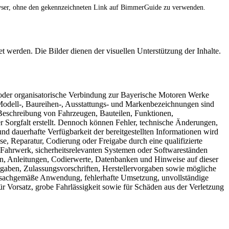
rowser, ohne den gekennzeichneten Link auf BimmerGuide zu verwenden.
t werden. Die Bilder dienen der visuellen Unterstützung der Inhalte.
 oder organisatorische Verbindung zur Bayerische Motoren Werke
ell-, Baureihen-, Ausstattungs- und Markenbezeichnungen sind
 Beschreibung von Fahrzeugen, Bauteilen, Funktionen,
Sorgfalt erstellt. Dennoch können Fehler, technische Änderungen,
nd dauerhafte Verfügbarkeit der bereitgestellten Informationen wird
e, Reparatur, Codierung oder Freigabe durch eine qualifizierte
, Fahrwerk, sicherheitsrelevanten Systemen oder Softwareständen
n, Anleitungen, Codierwerte, Datenbanken und Hinweise auf dieser
gaben, Zulassungsvorschriften, Herstellervorgaben sowie mögliche
unsachgemäße Anwendung, fehlerhafte Umsetzung, unvollständige
ür Vorsatz, grobe Fahrlässigkeit sowie für Schäden aus der Verletzung