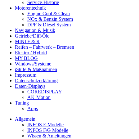
Service-Historie
Motorentechnik
Engine Cool & Clean
NOx & Benzin System
DPF & Diesel System
Navigation & Musik
Getriebe/Diff/Öle
MINI F & R
Reifen – Fahrwerk – Bremsen
Elektro / Hybrid
MY BLOG
Windows/Systeme
iStufe & Maßnahmen
Impressum
Datenschutzerklärung
Daten-Displays
COREDISPLAY
AK-Motion
Tuning
Apps
Allgemein
INFOS E Modelle
INFOS F/G Modelle
Wissen & Anleitungen