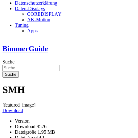
Datenschutzerklärung
Daten-Displays
COREDISPLAY
AK-Motion
Tuning
Apps
BimmerGuide
Suche
Suche
SMH
[featured_image]
Download
Version
Download
9576
Dateigröße
1.95 MB
Datei-Anzahl
1