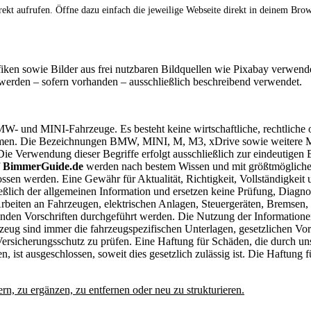
irekt aufrufen. Öffne dazu einfach die jeweilige Webseite direkt in deinem B
fiken sowie Bilder aus frei nutzbaren Bildquellen wie Pixabay verwende
erden – sofern vorhanden – ausschließlich beschreibend verwendet.
MW- und MINI-Fahrzeuge. Es besteht keine wirtschaftliche, rechtliche
men. Die Bezeichnungen BMW, MINI, M, M3, xDrive sowie weitere Mod
ie Verwendung dieser Begriffe erfolgt ausschließlich zur eindeutigen
f
BimmerGuide.de
werden nach bestem Wissen und mit größtmöglicher 
ssen werden. Eine Gewähr für Aktualität, Richtigkeit, Vollständigkeit u
ßlich der allgemeinen Information und ersetzen keine Prüfung, Diagnos
Arbeiten an Fahrzeugen, elektrischen Anlagen, Steuergeräten, Bremsen
enden Vorschriften durchgeführt werden. Die Nutzung der Informatione
eug sind immer die fahrzeugspezifischen Unterlagen, gesetzlichen Vor
Versicherungsschutz zu prüfen. Eine Haftung für Schäden, die durch 
ist ausgeschlossen, soweit dies gesetzlich zulässig ist. Die Haftung f
ern, zu ergänzen, zu entfernen oder neu zu strukturieren.