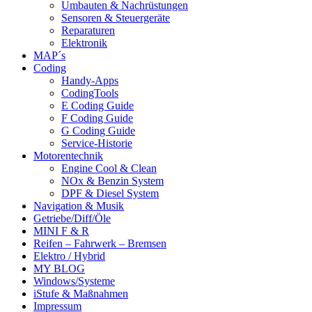
Umbauten & Nachrüstungen
Sensoren & Steuergeräte
Reparaturen
Elektronik
MAP´s
Coding
Handy-Apps
CodingTools
E Coding Guide
F Coding Guide
G Coding Guide
Service-Historie
Motorentechnik
Engine Cool & Clean
NOx & Benzin System
DPF & Diesel System
Navigation & Musik
Getriebe/Diff/Öle
MINI F & R
Reifen – Fahrwerk – Bremsen
Elektro / Hybrid
MY BLOG
Windows/Systeme
iStufe & Maßnahmen
Impressum