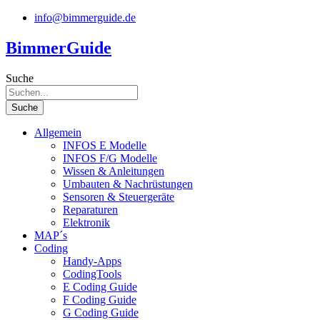
Zum
info@bimmerguide.de
Inhalt
springen
BimmerGuide
Suche
Suche
Allgemein
INFOS E Modelle
INFOS F/G Modelle
Wissen & Anleitungen
Umbauten & Nachrüstungen
Sensoren & Steuergeräte
Reparaturen
Elektronik
MAP´s
Coding
Handy-Apps
CodingTools
E Coding Guide
F Coding Guide
G Coding Guide