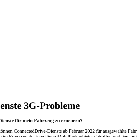
enste 3G-Probleme
ienste für mein Fahrzeug zu erneuern?
önnen ConnectedDrive-Dienste ab Februar 2022 für ausgewählte Fahrz
e im Ermessen der jeweiligen Mobilfunkanbieter getroffen und liegt a