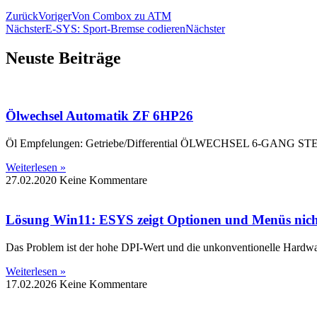
Zurück
Voriger
Von Combox zu ATM
Nächster
E-SYS: Sport-Bremse codieren
Nächster
Neuste Beiträge
Ölwechsel Automatik ZF 6HP26
Öl Empfelungen: Getriebe/Differential ÖLWECHSEL 6-GANG S
Weiterlesen »
27.02.2020
Keine Kommentare
Lösung Win11: ESYS zeigt Optionen und Menüs nich
Das Problem ist der hohe DPI-Wert und die unkonventionelle Hard
Weiterlesen »
17.02.2026
Keine Kommentare