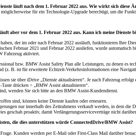
nste läuft nach dem 1. Februar 2022 aus. Wie wirkt sich diese 
öglicherweise für ein Technologie-Upgrade berechtigt, um die Funktio
läuft aber vor dem 1. Februar 2022 aus. Kann ich meine Dienste b
ben, der im oder nach Februar 2022 ausläuft, funktionieren Ihre Dien
schen Februar 2021 und Februar 2022 ausliefen, wurde automatisch b
 Fahrzeug aktiviert.
ional bzw. BMW Assist Safety Plan alle Leistungen, zu denen es technis
d (z. B. ist für erweiterte Echtzeit-Verkehrsinformationen eine Navigati
üssen sie über iDrive „Dienste aktualisieren“. Je nach Fahrzeug erfol
-Taste drücken > „BMW Assist aktualisieren“.
ind, wenden Sie sich bitte an den BMW Assist-Kundendienst.
offen sind, können keine Dienste kaufen oder erneuern.
ungen nur innerhalb des Zeitrahmens verkauft werden, in dem die D
Dies geschah proaktiv, damit Verlängerungsserviceverträge nicht darüb
üsten, die dies unterstützen würde ConnectedDrive/BMW Assist?
ge. Kunden werden per E-Mail oder First-Class Mail darüber benachri