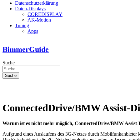
Datenschutzerklärung
Daten-Displays
COREDISPLAY
AK-Motion
Tuning
Apps
BimmerGuide
Suche
Suche
ConnectedDrive/BMW Assist-Di
Warum ist es nicht mehr möglich, ConnectedDrive/BMW Assist-D
Aufgrund eines Auslaufens des 3G-Netzes durch Mobilfunkanbieter k
Die Entscheidung, die 3G-Netztechnologie auslaufen zu lassen, wurd