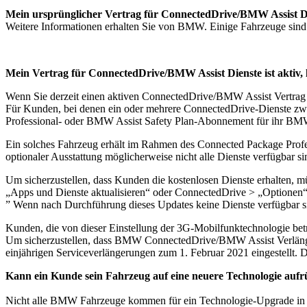
Mein ursprünglicher Vertrag für ConnectedDrive/BMW Assist Die
Weitere Informationen erhalten Sie von BMW. Einige Fahrzeuge sind m
Mein Vertrag für ConnectedDrive/BMW Assist Dienste ist aktiv, 
Wenn Sie derzeit einen aktiven ConnectedDrive/BMW Assist Vertrag ha
Für Kunden, bei denen ein oder mehrere ConnectedDrive-Dienste zwi
Professional- oder BMW Assist Safety Plan-Abonnement für ihr BMW
Ein solches Fahrzeug erhält im Rahmen des Connected Package Profess
optionaler Ausstattung möglicherweise nicht alle Dienste verfügbar sin
Um sicherzustellen, dass Kunden die kostenlosen Dienste erhalten, m
„Apps und Dienste aktualisieren“ oder ConnectedDrive > „Optionen“
” Wenn nach Durchführung dieses Updates keine Dienste verfügbar s
Kunden, die von dieser Einstellung der 3G-Mobilfunktechnologie betr
Um sicherzustellen, dass BMW ConnectedDrive/BMW Assist Verlänger
einjährigen Serviceverlängerungen zum 1. Februar 2021 eingestellt. 
Kann ein Kunde sein Fahrzeug auf eine neuere Technologie aufr
Nicht alle BMW Fahrzeuge kommen für ein Technologie-Upgrade in Fra