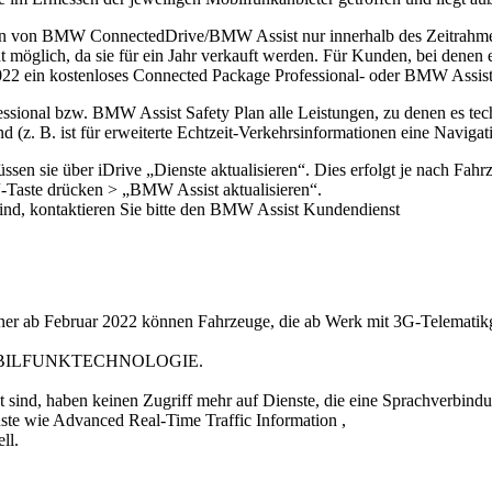
gen von BMW ConnectedDrive/BMW Assist nur innerhalb des Zeitrahme
ht möglich, da sie für ein Jahr verkauft werden. Für Kunden, bei den
2022 ein kostenloses Connected Package Professional- oder BMW Assis
ional bzw. BMW Assist Safety Plan alle Leistungen, zu denen es technis
d (z. B. ist für erweiterte Echtzeit-Verkehrsinformationen eine Navigati
üssen sie über iDrive „Dienste aktualisieren“. Dies erfolgt je nach F
-Taste drücken > „BMW Assist aktualisieren“.
ind, kontaktieren Sie bitte den BMW Assist Kundendienst
tner ab Februar 2022 können Fahrzeuge, die ab Werk mit 3G-Telematikg
BILFUNKTECHNOLOGIE.
et sind, haben keinen Zugriff mehr auf Dienste, die eine Sprachverbin
te wie Advanced Real-Time Traffic Information ,
ll.