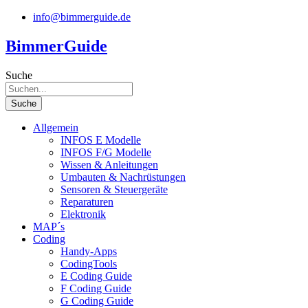
Zum
info@bimmerguide.de
Inhalt
springen
BimmerGuide
Suche
Suche
Allgemein
INFOS E Modelle
INFOS F/G Modelle
Wissen & Anleitungen
Umbauten & Nachrüstungen
Sensoren & Steuergeräte
Reparaturen
Elektronik
MAP´s
Coding
Handy-Apps
CodingTools
E Coding Guide
F Coding Guide
G Coding Guide