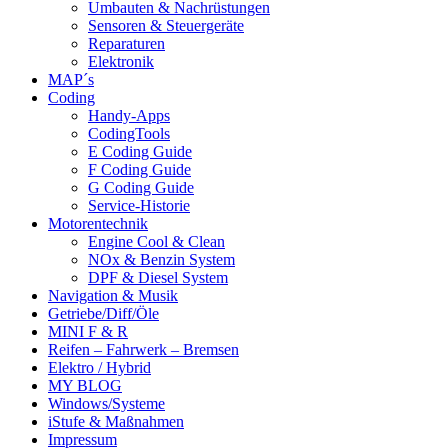
Umbauten & Nachrüstungen
Sensoren & Steuergeräte
Reparaturen
Elektronik
MAP´s
Coding
Handy-Apps
CodingTools
E Coding Guide
F Coding Guide
G Coding Guide
Service-Historie
Motorentechnik
Engine Cool & Clean
NOx & Benzin System
DPF & Diesel System
Navigation & Musik
Getriebe/Diff/Öle
MINI F & R
Reifen – Fahrwerk – Bremsen
Elektro / Hybrid
MY BLOG
Windows/Systeme
iStufe & Maßnahmen
Impressum