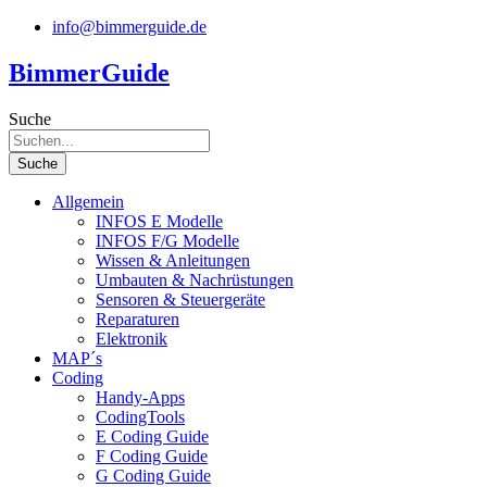
Zum
info@bimmerguide.de
Inhalt
springen
BimmerGuide
Suche
Suche
Allgemein
INFOS E Modelle
INFOS F/G Modelle
Wissen & Anleitungen
Umbauten & Nachrüstungen
Sensoren & Steuergeräte
Reparaturen
Elektronik
MAP´s
Coding
Handy-Apps
CodingTools
E Coding Guide
F Coding Guide
G Coding Guide