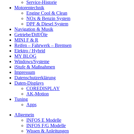
Service-Historie
Motorentechnik
Engine Cool & Clean
NOx & Benzin System
DPF & Diesel System
Navigation & Musik
Getriebe/Diff/Öle
MINI F & R
Reifen – Fahrwerk – Bremsen
Elektro / Hybrid
MY BLOG
Windows/Systeme
iStufe & Maßnahmen
Impressum
Datenschutzerklärung
Daten-Displays
COREDISPLAY
AK-Motion
Tuning
Apps
Allgemein
INFOS E Modelle
INFOS F/G Modelle
Wissen & Anleitungen