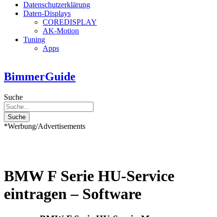
Datenschutzerklärung
Daten-Displays
COREDISPLAY
AK-Motion
Tuning
Apps
BimmerGuide
Suche
Suche
*Werbung/Advertisements
BMW F Serie HU-Service
eintragen – Software