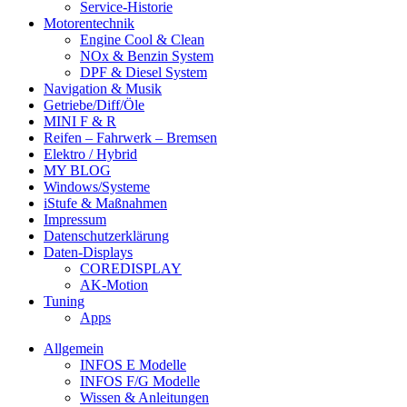
Service-Historie
Motorentechnik
Engine Cool & Clean
NOx & Benzin System
DPF & Diesel System
Navigation & Musik
Getriebe/Diff/Öle
MINI F & R
Reifen – Fahrwerk – Bremsen
Elektro / Hybrid
MY BLOG
Windows/Systeme
iStufe & Maßnahmen
Impressum
Datenschutzerklärung
Daten-Displays
COREDISPLAY
AK-Motion
Tuning
Apps
Allgemein
INFOS E Modelle
INFOS F/G Modelle
Wissen & Anleitungen