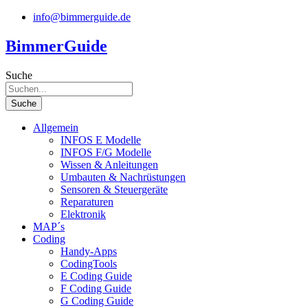
Zum
info@bimmerguide.de
Inhalt
springen
BimmerGuide
Suche
Suche
Allgemein
INFOS E Modelle
INFOS F/G Modelle
Wissen & Anleitungen
Umbauten & Nachrüstungen
Sensoren & Steuergeräte
Reparaturen
Elektronik
MAP´s
Coding
Handy-Apps
CodingTools
E Coding Guide
F Coding Guide
G Coding Guide