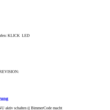
kaufen: KLICK LED
 REVISION:
rung
iv schalten (( BimmerCode macht