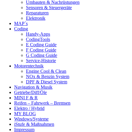
Umbauten & Nachrüstungen
Sensoren & Steuergeräte
Reparaturen
Elektronik
MAP´s
Coding
Handy-Apps
CodingTools
E Coding Guide
F Coding Guide
G Coding Guide
Service-Historie
Motorentechnik
Engine Cool & Clean
NOx & Benzin System
DPF & Diesel System
Navigation & Musik
Getriebe/Diff/Öle
MINI F & R
Reifen – Fahrwerk – Bremsen
Elektro / Hybrid
MY BLOG
Windows/Systeme
iStufe & Maßnahmen
Impressum